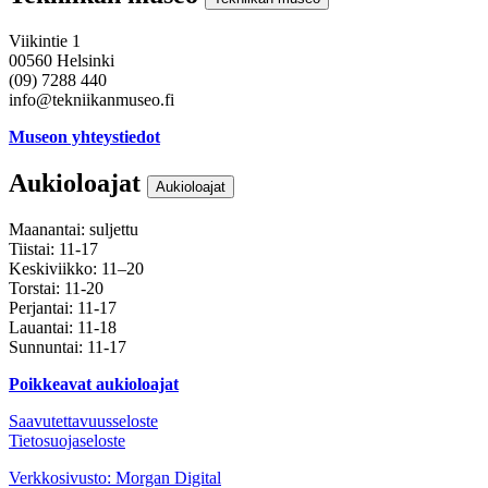
Viikintie 1
00560 Helsinki
(09) 7288 440
info@tekniikanmuseo.fi
Museon yhteystiedot
Aukioloajat
Aukioloajat
Maanantai: suljettu
Tiistai: 11-17
Keskiviikko: 11–20
Torstai: 11-20
Perjantai: 11-17
Lauantai: 11-18
Sunnuntai: 11-17
Poikkeavat aukioloajat
Saavutettavuusseloste
Tietosuojaseloste
Instagram
Facebook
Youtube
Verkkosivusto: Morgan Digital