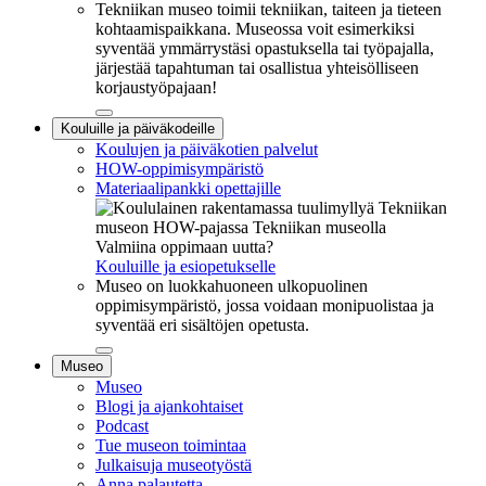
Tekniikan museo toimii tekniikan, taiteen ja tieteen
kohtaamispaikkana. Museossa voit esimerkiksi
syventää ymmärrystäsi opastuksella tai työpajalla,
järjestää tapahtuman tai osallistua yhteisölliseen
korjaustyöpajaan!
Sulje
Kouluille ja päiväkodeille
alavalikko
Koulujen ja päiväkotien palvelut
HOW-oppimisympäristö
Materiaalipankki opettajille
Valmiina oppimaan uutta?
Kouluille ja esiopetukselle
Museo on luokkahuoneen ulkopuolinen
oppimisympäristö, jossa voidaan monipuolistaa ja
syventää eri sisältöjen opetusta.
Sulje
Museo
alavalikko
Museo
Blogi ja ajankohtaiset
Podcast
Tue museon toimintaa
Julkaisuja museotyöstä
Anna palautetta