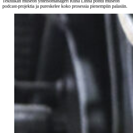
Tekniikan museon yhteisömanageri Riina Linna pohtii museon
podcast-projektia ja pureskelee koko prosessia pienempiin palasiin.