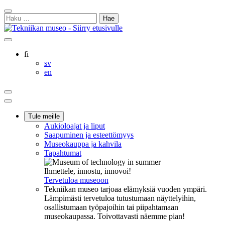
Siirry
Sulje
sisältöön
Haku:
hakukenttä
Ostoskorisi
Oma
Hae
tili
sivulta
Suomi
fi
Svenska
sv
English
en
Ostoskorisi
Oma
Hae
tili
Päävalikko
Tule meille
Aukioloajat ja liput
Saapuminen ja esteettömyys
Museokauppa ja kahvila
Tapahtumat
Ihmettele, innostu, innovoi!
Tervetuloa museoon
Tekniikan museo tarjoaa elämyksiä vuoden ympäri.
Lämpimästi tervetuloa tutustumaan näyttelyihin,
osallistumaan työpajoihin tai piipahtamaan
museokaupassa. Toivottavasti näemme pian!