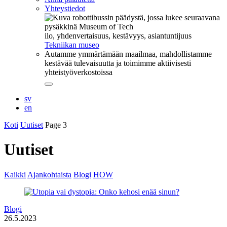
Yhteystiedot
ilo, yhdenvertaisuus, kestävyys, asiantuntijuus
Tekniikan museo
Autamme ymmärtämään maailmaa, mahdollistamme
kestävää tulevaisuutta ja toimimme aktiivisesti
yhteistyöverkostoissa
Sulje
alavalikko
sv
en
Koti
Uutiset
Page 3
Uutiset
Kaikki
Ajankohtaista
Blogi
HOW
Blogi
26.5.2023