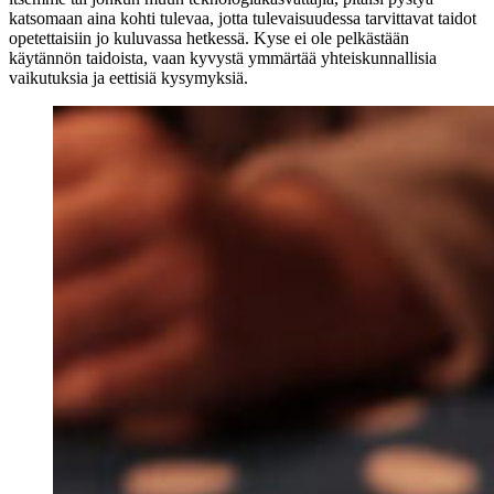
katsomaan aina kohti tulevaa, jotta tulevaisuudessa tarvittavat taidot
opetettaisiin jo kuluvassa hetkessä. Kyse ei ole pelkästään
käytännön taidoista, vaan kyvystä ymmärtää yhteiskunnallisia
vaikutuksia ja eettisiä kysymyksiä.