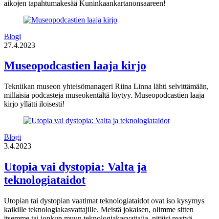
aikojen tapahtumakesää Kuninkaankartanonsaareen!
Blogi
27.4.2023
Museopodcastien laaja kirjo
Tekniikan museon yhteisömanageri Riina Linna lähti selvittämään,
millaisia podcasteja museokentältä löytyy. Museopodcastien laaja
kirjo yllätti iloisesti!
Blogi
3.4.2023
Utopia vai dystopia: Valta ja
teknologiataidot
Utopian tai dystopian vaatimat teknologiataidot ovat iso kysymys
kaikille teknologiakasvattajille. Meistä jokaisen, olimme sitten
itsemme tai jonkun muun teknologiakasvattajia, pitäisi pystyä