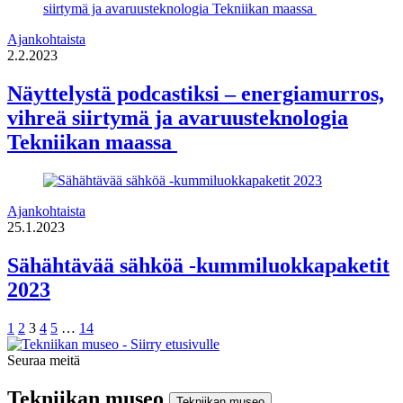
Ajankohtaista
2.2.2023
Näyttelystä podcastiksi – energiamurros,
vihreä siirtymä ja avaruusteknologia
Tekniikan maassa
Ajankohtaista
25.1.2023
Sähähtävää sähköä -kummiluokkapaketit
2023
Sivu
Sivu
Sivu
Sivu
Sivu
Sivu
1
2
3
4
5
…
14
Seuraa meitä
Instagram
Facebook
Youtube
Tekniikan museo
Tekniikan museo