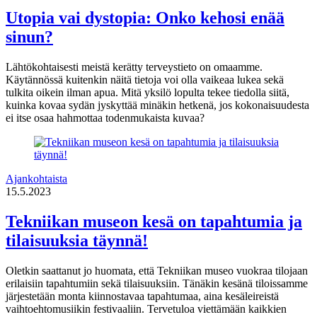
Utopia vai dystopia: Onko kehosi enää
sinun?
Lähtökohtaisesti meistä kerätty terveystieto on omaamme.
Käytännössä kuitenkin näitä tietoja voi olla vaikeaa lukea sekä
tulkita oikein ilman apua. Mitä yksilö lopulta tekee tiedolla siitä,
kuinka kovaa sydän jyskyttää minäkin hetkenä, jos kokonaisuudesta
ei itse osaa hahmottaa todenmukaista kuvaa?
Ajankohtaista
15.5.2023
Tekniikan museon kesä on tapahtumia ja
tilaisuuksia täynnä!
Oletkin saattanut jo huomata, että Tekniikan museo vuokraa tilojaan
erilaisiin tapahtumiin sekä tilaisuuksiin. Tänäkin kesänä tiloissamme
järjestetään monta kiinnostavaa tapahtumaa, aina kesäleireistä
vaihtoehtomusiikin festivaaliin. Tervetuloa viettämään kaikkien