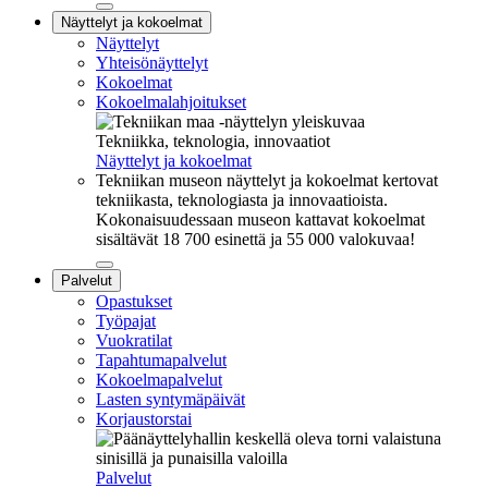
Sulje
Näyttelyt ja kokoelmat
alavalikko
Näyttelyt
Yhteisönäyttelyt
Kokoelmat
Kokoelmalahjoitukset
Tekniikka, teknologia, innovaatiot
Näyttelyt ja kokoelmat
Tekniikan museon näyttelyt ja kokoelmat kertovat
tekniikasta, teknologiasta ja innovaatioista.
Kokonaisuudessaan museon kattavat kokoelmat
sisältävät 18 700 esinettä ja 55 000 valokuvaa!
Sulje
Palvelut
alavalikko
Opastukset
Työpajat
Vuokratilat
Tapahtumapalvelut
Kokoelmapalvelut
Lasten syntymäpäivät
Korjaustorstai
Palvelut