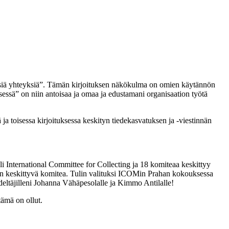
isiä yhteyksiä”. Tämän kirjoituksen näkökulma on omien käytännön
essä” on niin antoisaa ja omaa ja edustamani organisaation työtä
a toisessa kirjoituksessa keskityn tiedekasvatuksen ja -viestinnän
 International Committee for Collecting ja 18 komiteaa keskittyy
en keskittyvä komitea. Tulin valituksi ICOMin Prahan kokouksessa
edeltäjilleni Johanna Vähäpesolalle ja Kimmo Antilalle!
tämä on ollut.