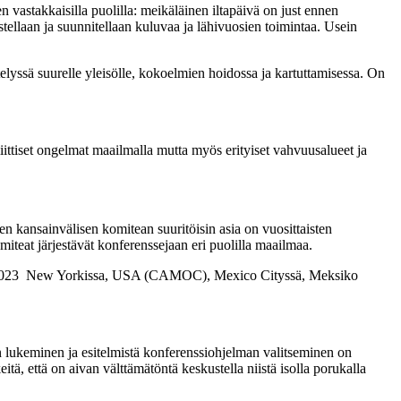
vastakkaisilla puolilla: meikäläinen iltapäivä on just ennen
tellaan ja suunnitellaan kuluvaa ja lähivuosien toimintaa. Usein
telyssä suurelle yleisölle, kokoelmien hoidossa ja kartuttamisessa. On
oliittiset ongelmat maailmalla mutta myös erityiset vahvuusalueet ja
en kansainvälisen komitean suuritöisin asia on vuosittaisten
teat järjestävät konferenssejaan eri puolilla maailmaa.
yllä 2023 New Yorkissa, USA (CAMOC), Mexico Cityssä, Meksiko
n lukeminen ja esitelmistä konferenssiohjelman valitseminen on
ä, että on aivan välttämätöntä keskustella niistä isolla porukalla