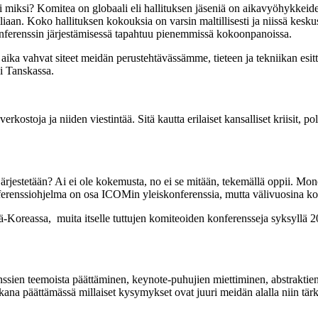
miksi? Komitea on globaali eli hallituksen jäseniä on aikavyöhykkeiden 
an. Koko hallituksen kokouksia on varsin maltillisesti ja niissä keskus
konferenssin järjestämisessä tapahtuu pienemmissä kokoonpanoissa.
 aika vahvat siteet meidän perustehtävässämme, tieteen ja tekniikan esit
ai Tanskassa.
ostoja ja niiden viestintää. Sitä kautta erilaiset kansalliset kriisit, p
ärjestetään? Ai ei ole kokemusta, no ei se mitään, tekemällä oppii. Mon
renssiohjelma on osa ICOMin yleiskonferenssia, mutta välivuosina komi
lä-Koreassa, muita itselle tuttujen komiteoiden konferensseja syks
nssien teemoista päättäminen, keynote-puhujien miettiminen, abstraktie
 päättämässä millaiset kysymykset ovat juuri meidän alalla niin tärkeit