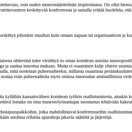
tavuus, osin uuden museomääritelmän inspiroimana. On ollut hienoa os
vutettavuuteen keskittyvää konferenssia ja samalla yrittää huolehtia, e
on keskittyä johonkin muuhun kuin omaan napaan tai organisaatioon ja ku
a sihteerinä tulee viestittyä ns oman komitean asioista museopostili
ega ja saattaa innostua mukaan. Mutta ei osaaminen kulje yhteen suunta
muualla, mitä nostetaan puheenaiheeksi, millaista osaamista peräänkuulu
 nostaa esiin puheenaiheita myös omissa museoalan ammatillisissa verk
tta kyllähän kansainvälisen komitean työhön osallistumisesta, ainakin kon
täytettävä lomake on oma museon/työnantajan suostumus tehtävään hake
tajuuspaikkoihin, jotka mahdollistavat konferensseihin osallistumista
ään unohtaa erilaisia apurahoja jakavia säätiötä ja järjestöjä.