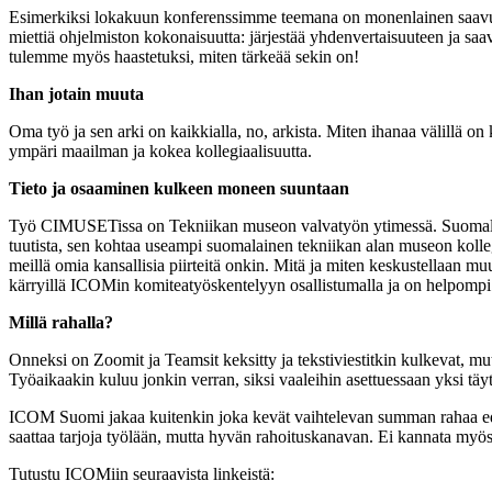
Esimerkiksi lokakuun konferenssimme teemana on monenlainen saavutet
miettiä ohjelmiston kokonaisuutta: järjestää yhdenvertaisuuteen ja saa
tulemme myös haastetuksi, miten tärkeää sekin on!
Ihan jotain muuta
Oma työ ja sen arki on kaikkialla, no, arkista. Miten ihanaa välillä 
ympäri maailman ja kokea kollegiaalisuutta.
Tieto ja osaaminen kulkeen moneen suuntaan
Työ CIMUSETissa on Tekniikan museon valvatyön ytimessä. Suomalaisen
tuutista, sen kohtaa useampi suomalainen tekniikan alan museon koll
meillä omia kansallisia piirteitä onkin. Mitä ja miten keskustellaan 
kärryillä ICOMin komiteatyöskentelyyn osallistumalla ja on helpompi
Millä rahalla?
Onneksi on Zoomit ja Teamsit keksitty ja tekstiviestitkin kulkevat, mu
Työaikaakin kuluu jonkin verran, siksi vaaleihin asettuessaan yksi 
ICOM Suomi jakaa kuitenkin joka kevät vaihtelevan summan rahaa edus
saattaa tarjoja työlään, mutta hyvän rahoituskanavan. Ei kannata myösk
Tutustu ICOMiin seuraavista linkeistä: