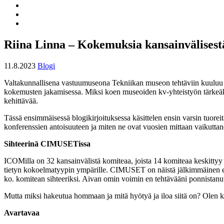
Share
to:
Share
facebook
to:
Share
twitter
to:
whatsapp
Riina Linna – Kokemuksia kansainvälisestä
11.8.2023
Blogi
Valtakunnallisena vastuumuseona Tekniikan museon tehtäviin kuuluu 
kokemusten jakamisessa. Miksi koen museoiden kv-yhteistyön tärkeäksi
kehittävää.
Tässä ensimmäisessä blogikirjoituksessa käsittelen ensin varsin tuore
konferenssien antoisuuteen ja miten ne ovat vuosien mittaan vaikuttan
Sihteerinä CIMUSETissa
ICOMilla on 32 kansainvälistä komiteaa, joista 14 komiteaa keskittyy
tietyn kokoelmatyypin ympärille. CIMUSET on näistä jälkimmäinen el
ko. komitean sihteeriksi. Aivan omin voimin en tehtävääni ponnistanut
Mutta miksi hakeutua hommaan ja mitä hyötyä ja iloa siitä on? Olen ko
Avartavaa