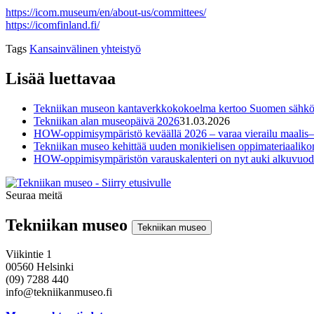
https://icom.museum/en/about-us/committees/
https://icomfinland.fi/
Tags
Kansainvälinen yhteistyö
Lisää luettavaa
Tekniikan museon kantaverkkokokoelma kertoo Suomen sähkönsi
Tekniikan alan museopäivä 2026
31.03.2026
HOW-oppimisympäristö keväällä 2026 – varaa vierailu maalis–
Tekniikan museo kehittää uuden monikielisen oppimateriaali
HOW-oppimisympäristön varauskalenteri on nyt auki alkuvuod
Seuraa meitä
Instagram
Facebook
Youtube
Tekniikan museo
Tekniikan museo
Viikintie 1
00560 Helsinki
(09) 7288 440
info@tekniikanmuseo.fi