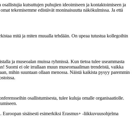
allistujia kutsuttujen puhujien ideoimiseen ja kontaktoimiseen ja
ttä omat tekemisemme edistävät moninaisuutta näkökulmissa. Ja että
rkistaa mitä ja miten muualla tehdään. On upeaa tutustua kollegoihin
stalla ja museoalan muissa ryhmissä. Kun tietoa tulee useammasta
an! Suomi ei ole irrallaan muun museomaailman trendeistä, vaikka
tetaan, mihin suuntaan ollaan menossa. Näistä kaikista pysyy paremmin
ostoissa.
ferensseihin osallistumisesta, tulee kuluja omalle organisaatiolle.
utumiseen.
. Euroopan sisäisesti esimerkiksi Erasmus+ -liikkuvuusohjelma