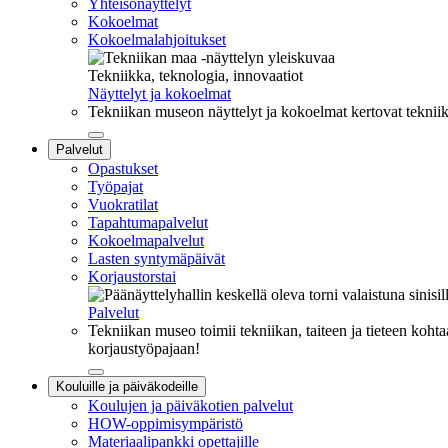
Yhteisönäyttelyt
Kokoelmat
Kokoelmalahjoitukset
Tekniikka, teknologia, innovaatiot
Näyttelyt ja kokoelmat
Tekniikan museon näyttelyt ja kokoelmat kertovat tekniik
Sulje
Palvelut
alavalikko
Opastukset
Työpajat
Vuokratilat
Tapahtumapalvelut
Kokoelmapalvelut
Lasten syntymäpäivät
Korjaustorstai
Palvelut
Tekniikan museo toimii tekniikan, taiteen ja tieteen kohta
korjaustyöpajaan!
Sulje
Kouluille ja päiväkodeille
alavalikko
Koulujen ja päiväkotien palvelut
HOW-oppimisympäristö
Materiaalipankki opettajille