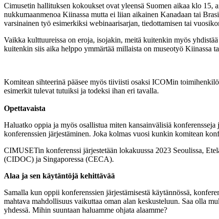
Cimusetin hallituksen kokoukset ovat yleensä Suomen aikaa klo 15, ai 
nukkumaanmenoa Kiinassa mutta ei liian aikainen Kanadaan tai Brasilia
varsinainen työ esimerkiksi webinaarisarjan, tiedottamisen tai vuosi
Vaikka kulttuureissa on eroja, isojakin, meitä kuitenkin myös yhdistää
kuitenkin siis aika helppo ymmärtää millaista on museotyö Kiinassa t
Komitean sihteerinä pääsee myös tiiviisti osaksi ICOMin toimihenkilöverk
esimerkit tulevat tutuiksi ja todeksi ihan eri tavalla.
Opettavaista
Haluatko oppia ja myös osallistua miten kansainvälisiä konferensseja j
konferenssien järjestäminen. Joka kolmas vuosi kunkin komitean konfe
CIMUSETin konferenssi järjestetään lokakuussa 2023 Seoulissa, Ete
(CIDOC) ja Singaporessa (CECA).
Alaa ja sen käytäntöjä kehittävää
Samalla kun oppii konferenssien järjestämisestä käytännössä, konfere
mahtava mahdollisuus vaikuttaa oman alan keskusteluun. Saa olla mukana
yhdessä. Mihin suuntaan haluamme ohjata alaamme?