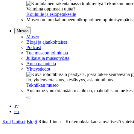
Valmiina oppimaan uutta?
Kouluille ja esiopetukselle
Museo on luokkahuoneen ulkopuolinen oppimisympäristö, j
Sulje
Museo
alavalikko
Museo
Blogi ja ajankohtaiset
Podcast
Tue museon toimintaa
Julkaisuja museotyöstä
Anna palautetta
Yhteystiedot
ilo, yhdenvertaisuus, kestävyys, asiantuntijuus
Tekniikan museo
Autamme ymmärtämään maailmaa, mahdollistamme kestävää
Sulje
alavalikko
sv
en
Koti
Uutiset
Blogi
Riina Linna – Kokemuksia kansainvälisestä yhteist