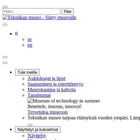
Siirry
Sulje
sisältöön
Haku:
hakukenttä
Ostoskorisi
Oma
Hae
tili
sivulta
Suomi
fi
Svenska
sv
English
en
Ostoskorisi
Oma
Hae
tili
Päävalikko
Tule meille
Aukioloajat ja liput
Saapuminen ja esteettömyys
Museokauppa ja kahvila
Tapahtumat
Ihmettele, innostu, innovoi!
Tervetuloa museoon
Tekniikan museo tarjoaa elämyksiä vuoden ympäri. Lämpi
Sulje
Näyttelyt ja kokoelmat
alavalikko
Näyttelyt