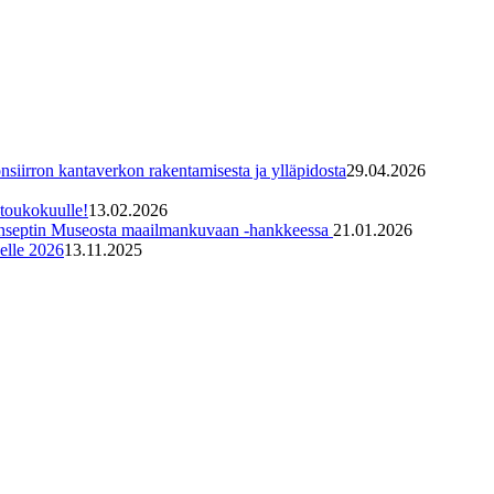
irron kantaverkon rakentamisesta ja ylläpidosta
29.04.2026
toukokuulle!
13.02.2026
konseptin Museosta maailmankuvaan -hankkeessa
21.01.2026
elle 2026
13.11.2025