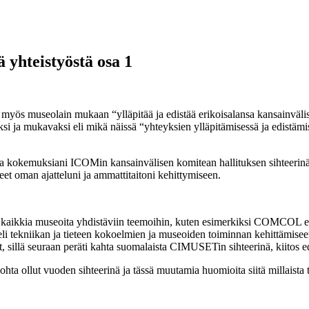
 yhteistyöstä osa 1
myös museolain mukaan “ylläpitää ja edistää erikoisalansa kansainväl
 ja mukavaksi eli mikä näissä “yhteyksien ylläpitämisessä ja edistämis
ita kokemuksiani ICOMin kansainvälisen komitean hallituksen sihteerinä j
eet oman ajatteluni ja ammattitaitoni kehittymiseen.
 kaikkia museoita yhdistäviin teemoihin, kuten esimerkiksi COMCOL eli
i tekniikan ja tieteen kokoelmien ja museoiden toiminnan kehittämise
, sillä seuraan peräti kahta suomalaista CIMUSETin sihteerinä, kiitos 
hta ollut vuoden sihteerinä ja tässä muutamia huomioita siitä millaista 