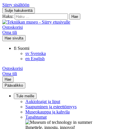
Siirry sisältöön
Sulje hakukenttä
Haku:
Ostoskorisi
Oma tili
Hae sivulta
fi
Suomi
sv
Svenska
en
English
Ostoskorisi
Oma tili
Hae
Päävalikko
Tule meille
Aukioloajat ja liput
Saapuminen ja esteettömyys
Museokauppa ja kahvila
Tapahtumat
Ihmettele, innostu, innovoi!