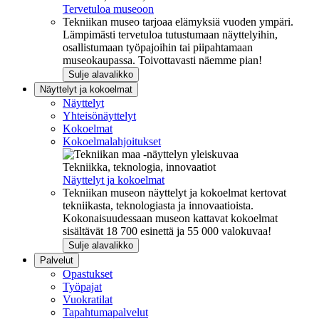
Tervetuloa museoon
Tekniikan museo tarjoaa elämyksiä vuoden ympäri.
Lämpimästi tervetuloa tutustumaan näyttelyihin,
osallistumaan työpajoihin tai piipahtamaan
museokaupassa. Toivottavasti näemme pian!
Sulje alavalikko
Näyttelyt ja kokoelmat
Näyttelyt
Yhteisönäyttelyt
Kokoelmat
Kokoelmalahjoitukset
Tekniikka, teknologia, innovaatiot
Näyttelyt ja kokoelmat
Tekniikan museon näyttelyt ja kokoelmat kertovat
tekniikasta, teknologiasta ja innovaatioista.
Kokonaisuudessaan museon kattavat kokoelmat
sisältävät 18 700 esinettä ja 55 000 valokuvaa!
Sulje alavalikko
Palvelut
Opastukset
Työpajat
Vuokratilat
Tapahtumapalvelut