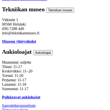
Tekniikan museo
Tekniikan museo
Viikintie 1
00560 Helsinki
(09) 7288 440
info@tekniikanmuseo.fi
Museon yhteystiedot
Aukioloajat
Aukioloajat
Maanantai: suljettu
Tiistai: 11-17
Keskiviikko: 11–20
Torstai: 11-20
Perjantai: 11-17
Lauantai: 11-18
Sunnuntai: 11-17
Poikkeavat aukioloajat
Saavutettavuusseloste
Tietosuojaseloste