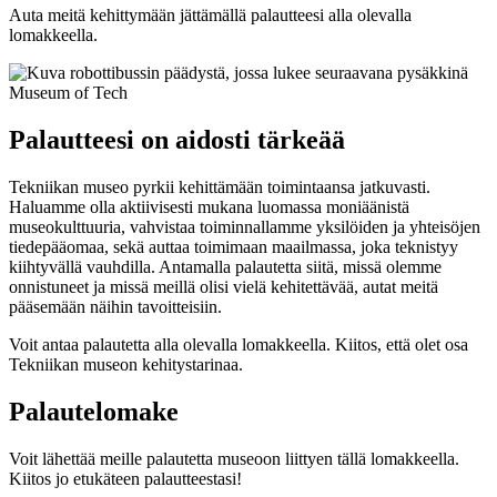
Auta meitä kehittymään jättämällä palautteesi alla olevalla
lomakkeella.
Palautteesi on aidosti tärkeää
Tekniikan museo pyrkii kehittämään toimintaansa jatkuvasti.
Haluamme olla aktiivisesti mukana luomassa moniäänistä
museokulttuuria, vahvistaa toiminnallamme yksilöiden ja yhteisöjen
tiedepääomaa, sekä auttaa toimimaan maailmassa, joka teknistyy
kiihtyvällä vauhdilla. Antamalla palautetta siitä, missä olemme
onnistuneet ja missä meillä olisi vielä kehitettävää, autat meitä
pääsemään näihin tavoitteisiin.
Voit antaa palautetta alla olevalla lomakkeella. Kiitos, että olet osa
Tekniikan museon kehitystarinaa.
Palautelomake
Voit lähettää meille palautetta museoon liittyen tällä lomakkeella.
Kiitos jo etukäteen palautteestasi!