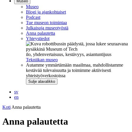
Museo
Museo
Blogi ja ajankohtaiset
Podcast
Tue museon toimintaa
Julkaisuja museotyöstä
Anna palautetta
Yhteystiedot
ilo, yhdenvertaisuus, kestävyys, asiantuntijuus
Tekniikan museo
Autamme ymmärtämään maailmaa, mahdollistamme
kestävää tulevaisuutta ja toimimme aktiivisesti
yhteistyöverkostoissa
Sulje alavalikko
sv
en
Koti
Anna palautetta
Anna palautetta