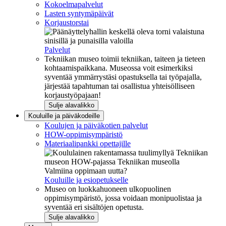
Kokoelmapalvelut
Lasten syntymäpäivät
Korjaustorstai
Palvelut
Tekniikan museo toimii tekniikan, taiteen ja tieteen
kohtaamispaikkana. Museossa voit esimerkiksi
syventää ymmärrystäsi opastuksella tai työpajalla,
järjestää tapahtuman tai osallistua yhteisölliseen
korjaustyöpajaan!
Sulje alavalikko
Kouluille ja päiväkodeille
Koulujen ja päiväkotien palvelut
HOW-oppimisympäristö
Materiaalipankki opettajille
Valmiina oppimaan uutta?
Kouluille ja esiopetukselle
Museo on luokkahuoneen ulkopuolinen
oppimisympäristö, jossa voidaan monipuolistaa ja
syventää eri sisältöjen opetusta.
Sulje alavalikko