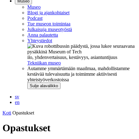
Museo
Museo
Blogi ja ajankohtaiset
Podcast
Tue museon toimintaa
Julkaisuja museotyöstä
Anna palautetta
Yhteystiedot
ilo, yhdenvertaisuus, kestävyys, asiantuntijuus
Tekniikan museo
Autamme ymmärtämään maailmaa, mahdollistamme
kestävää tulevaisuutta ja toimimme aktiivisesti
yhteistyöverkostoissa
Sulje alavalikko
sv
en
Koti
Opastukset
Opastukset