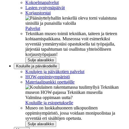
Kokoelmapalvelut
Lasten syntymäpäivät
Korjaustorstai
Palvelut
Tekniikan museo toimii tekniikan, taiteen ja tieteen
kohtaamispaikkana. Museossa voit esimerkiksi
syventää ymmärrystäsi opastuksella tai työpajalla,
järjestää tapahtuman tai osallistua yhteisölliseen
korjaustyöpajaan!
Sulje alavalikko
Kouluille ja päiväkodeille
Koulujen ja päiväkotien palvelut
HOW-oppimisympäristö
Materiaalipankki opettajille
Valmiina oppimaan uutta?
Kouluille ja esiopetukselle
Museo on luokkahuoneen ulkopuolinen
oppimisympäristö, jossa voidaan monipuolistaa ja
syventää eri sisältöjen opetusta.
Sulje alavalikko