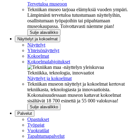
Tervetuloa museoon
Tekniikan museo tarjoaa elämyksiä vuoden ympäri.
Lämpimästi tervetuloa tutustumaan näyttelyihin,
osallistumaan työpajoihin tai piipahtamaan
museokaupassa. Toivottavasti näemme pian!
Sulje alavalikko
Näyttelyt ja kokoelmat
Näyttelyt
Yhteisönäyttelyt
Kokoelmat
Kokoelmalahjoitukset
Tekniikka, teknologia, innovaatiot
Näyttelyt ja kokoelmat
Tekniikan museon näyttelyt ja kokoelmat kertovat
tekniikasta, teknologiasta ja innovaatioista.
Kokonaisuudessaan museon kattavat kokoelmat
sisältävät 18 700 esinettä ja 55 000 valokuvaa!
Sulje alavalikko
Palvelut
Opastukset
Työpajat
Vuokratilat
Tapahtumapalvelut