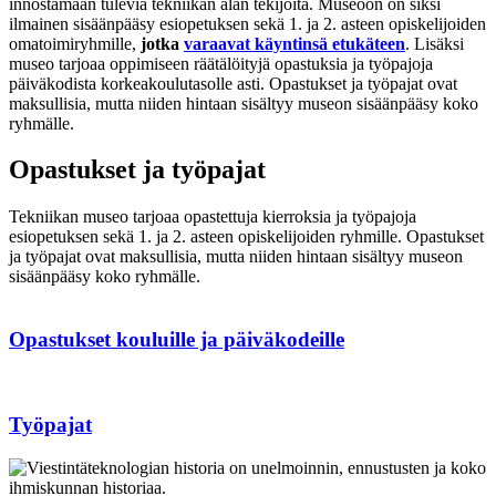
innostamaan tulevia tekniikan alan tekijöitä. Museoon on siksi
ilmainen sisäänpääsy esiopetuksen sekä 1. ja 2. asteen opiskelijoiden
omatoimiryhmille,
jotka
varaavat käyntinsä etukäteen
. Lisäksi
museo tarjoaa oppimiseen räätälöityjä opastuksia ja työpajoja
päiväkodista korkeakoulutasolle asti. Opastukset ja työpajat ovat
maksullisia, mutta niiden hintaan sisältyy museon sisäänpääsy koko
ryhmälle.
Opastukset ja työpajat
Tekniikan museo tarjoaa opastettuja kierroksia ja työpajoja
esiopetuksen sekä 1. ja 2. asteen opiskelijoiden ryhmille. Opastukset
ja työpajat ovat maksullisia, mutta niiden hintaan sisältyy museon
sisäänpääsy koko ryhmälle.
Opastukset kouluille ja päiväkodeille
Työpajat