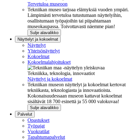
Tervetuloa museoon
Tekniikan museo tarjoaa elämyksiä vuoden ympäri.
Lämpimästi tervetuloa tutustumaan näyttelyihin,
osallistumaan työpajoihin tai piipahtamaan
museokaupassa. Toivottavasti näemme pian!
Sulje alavalikko
Näyttelyt ja kokoelmat
Näyttelyt
Yhteisönäyttelyt
Kokoelmat
Kokoelmalahjoitukset
Tekniikka, teknologia, innovaatiot
Näyttelyt ja kokoelmat
Tekniikan museon näyttelyt ja kokoelmat kertovat
tekniikasta, teknologiasta ja innovaatioista.
Kokonaisuudessaan museon kattavat kokoelmat
sisältävät 18 700 esinettä ja 55 000 valokuvaa!
Sulje alavalikko
Palvelut
Opastukset
Työpajat
Vuokratilat
Tapahtumapalvelut