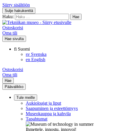
Siirry sisältöön
Sulje hakukenttä
Haku:
Ostoskorisi
Oma tili
Hae sivulta
fi
Suomi
sv
Svenska
en
English
Ostoskorisi
Oma tili
Hae
Päävalikko
Tule meille
Aukioloajat ja liput
Saapuminen ja esteettömyys
Museokauppa ja kahvila
Tapahtumat
Ihmettele, innostu, innovoi!