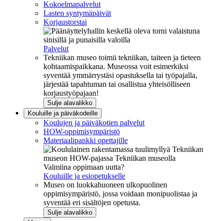
Kokoelmapalvelut
Lasten syntymäpäivät
Korjaustorstai
Palvelut
Tekniikan museo toimii tekniikan, taiteen ja tieteen
kohtaamispaikkana. Museossa voit esimerkiksi
syventää ymmärrystäsi opastuksella tai työpajalla,
järjestää tapahtuman tai osallistua yhteisölliseen
korjaustyöpajaan!
Sulje alavalikko
Kouluille ja päiväkodeille
Koulujen ja päiväkotien palvelut
HOW-oppimisympäristö
Materiaalipankki opettajille
Valmiina oppimaan uutta?
Kouluille ja esiopetukselle
Museo on luokkahuoneen ulkopuolinen
oppimisympäristö, jossa voidaan monipuolistaa ja
syventää eri sisältöjen opetusta.
Sulje alavalikko