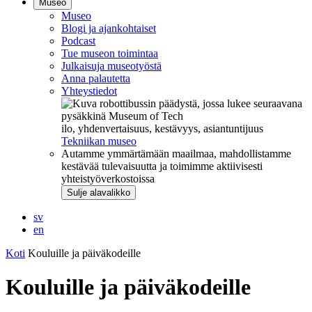
Museo
Museo
Blogi ja ajankohtaiset
Podcast
Tue museon toimintaa
Julkaisuja museotyöstä
Anna palautetta
Yhteystiedot
ilo, yhdenvertaisuus, kestävyys, asiantuntijuus
Tekniikan museo
Autamme ymmärtämään maailmaa, mahdollistamme
kestävää tulevaisuutta ja toimimme aktiivisesti
yhteistyöverkostoissa
Sulje alavalikko
sv
en
Koti
Kouluille ja päiväkodeille
Kouluille ja päiväkodeille