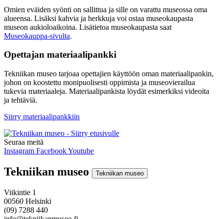
Omien eväiden syönti on sallittua ja sille on varattu museossa oma
alueensa. Lisäksi kahvia ja herkkuja voi ostaa museokaupasta
museon aukioloaikoina. Lisätietoa museokaupasta saat
Museokauppa-sivulta
.
Opettajan materiaalipankki
Tekniikan museo tarjoaa opettajien käyttöön oman materiaalipankin,
johon on koostettu monipuolisesti oppimista ja museovierailua
tukevia materiaaleja. Materiaalipankista löydät esimerkiksi videoita
ja tehtäviä.
Siirry materiaalipankkiin
Seuraa meitä
Instagram
Facebook
Youtube
Tekniikan museo
Tekniikan museo
Viikintie 1
00560 Helsinki
(09) 7288 440
info@tekniikanmuseo.fi