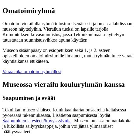
Omatoimiryhmä
Omatoimivierailulla ryhmä tutustuu itsenäisesti ja omassa tahdissaan
museon näyttelyihin. Vierailun tueksi on lapsille tarjolla
Kummituksen kuvasuunnistus, jossa Tekniikan maa -näyttelyyn
tutustutaan suunnistusvihkoa apuna käyttäen.
Museon sisäänpääsy on esiopetuksen sekä 1. ja 2. asteen
opiskelijoiden omatoimiryhmille ilmainen, mutta ryhmän tulee varata
käyntiaikansa etukäteen.
Varaa aika omatoimiryhmällesi
Museossa vierailu kouluryhmän kanssa
Saapuminen ja eväät
Tekniikan museo sijaitsee Kuninkaankartanonsaarella keltaisessa
pyöreässä rakennuksessa. Lisätietoa saapumisesta löydät
Saapuminen ja esteettömyys -sivulta
. Museon aulassa on naulakoita
ja lukollisia säilytyskaappeja, joihin voi jättää ylimääräiset
päällysvaatteet.