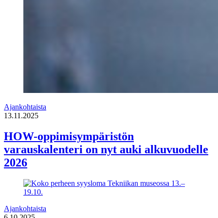
Ajankohtaista
13.11.2025
HOW-oppimisympäristön
varauskalenteri on nyt auki alkuvuodelle
2026
Ajankohtaista
6.10.2025