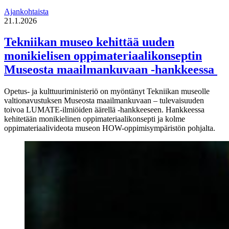
Ajankohtaista
21.1.2026
Tekniikan museo kehittää uuden
monikielisen oppimateriaalikonseptin
Museosta maailmankuvaan -hankkeessa
Opetus- ja kulttuuriministeriö on myöntänyt Tekniikan museolle
valtionavustuksen Museosta maailmankuvaan – tulevaisuuden
toivoa LUMATE-ilmiöiden äärellä -hankkeeseen. Hankkeessa
kehitetään monikielinen oppimateriaalikonsepti ja kolme
oppimateriaalivideota museon HOW-oppimisympäristön pohjalta.