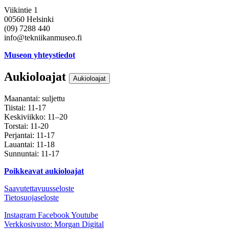
Viikintie 1
00560 Helsinki
(09) 7288 440
info@tekniikanmuseo.fi
Museon yhteystiedot
Aukioloajat
Aukioloajat
Maanantai: suljettu
Tiistai: 11-17
Keskiviikko: 11–20
Torstai: 11-20
Perjantai: 11-17
Lauantai: 11-18
Sunnuntai: 11-17
Poikkeavat aukioloajat
Saavutettavuusseloste
Tietosuojaseloste
Instagram
Facebook
Youtube
Verkkosivusto: Morgan Digital