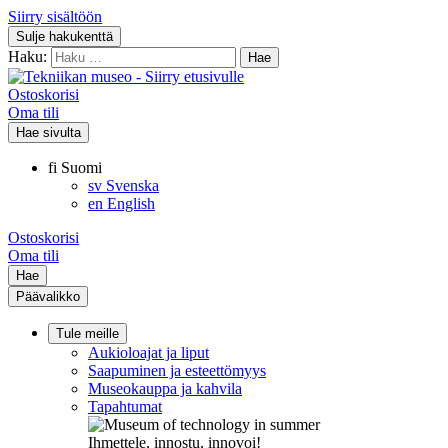
Siirry sisältöön
Sulje hakukenttä
Haku:
Ostoskorisi
Oma tili
Hae sivulta
fi
Suomi
sv
Svenska
en
English
Ostoskorisi
Oma tili
Hae
Päävalikko
Tule meille
Aukioloajat ja liput
Saapuminen ja esteettömyys
Museokauppa ja kahvila
Tapahtumat
Ihmettele, innostu, innovoi!