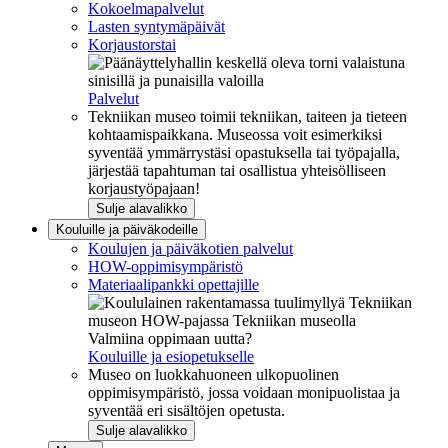
Kokoelmapalvelut
Lasten syntymäpäivät
Korjaustorstai
Palvelut
Tekniikan museo toimii tekniikan, taiteen ja tieteen
kohtaamispaikkana. Museossa voit esimerkiksi
syventää ymmärrystäsi opastuksella tai työpajalla,
järjestää tapahtuman tai osallistua yhteisölliseen
korjaustyöpajaan!
Sulje alavalikko
Kouluille ja päiväkodeille
Koulujen ja päiväkotien palvelut
HOW-oppimisympäristö
Materiaalipankki opettajille
Valmiina oppimaan uutta?
Kouluille ja esiopetukselle
Museo on luokkahuoneen ulkopuolinen
oppimisympäristö, jossa voidaan monipuolistaa ja
syventää eri sisältöjen opetusta.
Sulje alavalikko