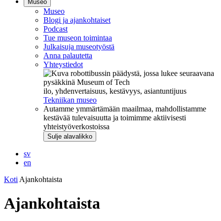
Museo
Museo
Blogi ja ajankohtaiset
Podcast
Tue museon toimintaa
Julkaisuja museotyöstä
Anna palautetta
Yhteystiedot
ilo, yhdenvertaisuus, kestävyys, asiantuntijuus
Tekniikan museo
Autamme ymmärtämään maailmaa, mahdollistamme
kestävää tulevaisuutta ja toimimme aktiivisesti
yhteistyöverkostoissa
Sulje alavalikko
sv
en
Koti
Ajankohtaista
Ajankohtaista