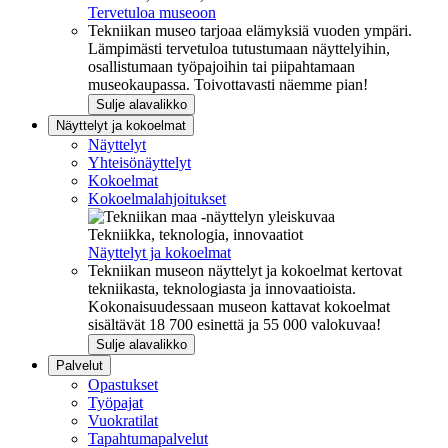
Tervetuloa museoon
Tekniikan museo tarjoaa elämyksiä vuoden ympäri.
Lämpimästi tervetuloa tutustumaan näyttelyihin,
osallistumaan työpajoihin tai piipahtamaan
museokaupassa. Toivottavasti näemme pian!
Sulje alavalikko
Näyttelyt ja kokoelmat
Näyttelyt
Yhteisönäyttelyt
Kokoelmat
Kokoelmalahjoitukset
Tekniikka, teknologia, innovaatiot
Näyttelyt ja kokoelmat
Tekniikan museon näyttelyt ja kokoelmat kertovat
tekniikasta, teknologiasta ja innovaatioista.
Kokonaisuudessaan museon kattavat kokoelmat
sisältävät 18 700 esinettä ja 55 000 valokuvaa!
Sulje alavalikko
Palvelut
Opastukset
Työpajat
Vuokratilat
Tapahtumapalvelut