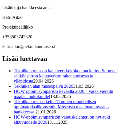
Lisätietoja hankkeesta antaa:
Katri Aikio
Projektipäällikkö
+358503742320
katri.aikio@tekniikanmuseo.fi
Lisää luettavaa
Tekniikan museon kantaverkkokokoelma kertoo Suomen
sähkönsiirron kantaverkon rakentamisesta ja
ylläpidosta
29.04.2026
Tekniikan alan museopäivä 2026
31.03.2026
HOW-oppimisympäristö keväällä 2026 – varaa vierailu
maalis–toukokuulle!
13.02.2026
Tekniikan museo kehittää uuden monikielisen
oppimateriaalikonseptin Museosta maailmankuvaan -
hankkeessa
21.01.2026
HOW-oppimisympäristön varauskalenteri on nyt auki
alkuvuodelle 2026
13.11.2025