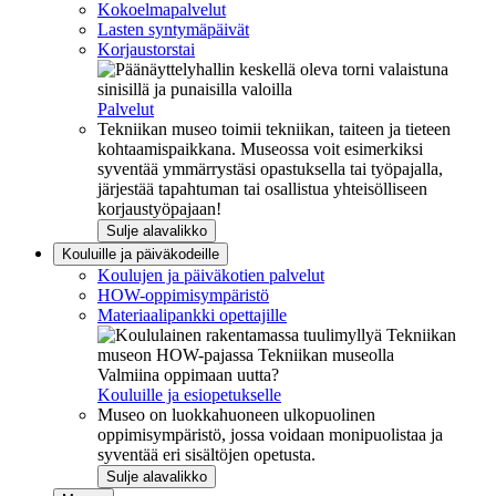
Kokoelmapalvelut
Lasten syntymäpäivät
Korjaustorstai
Palvelut
Tekniikan museo toimii tekniikan, taiteen ja tieteen
kohtaamispaikkana. Museossa voit esimerkiksi
syventää ymmärrystäsi opastuksella tai työpajalla,
järjestää tapahtuman tai osallistua yhteisölliseen
korjaustyöpajaan!
Sulje alavalikko
Kouluille ja päiväkodeille
Koulujen ja päiväkotien palvelut
HOW-oppimisympäristö
Materiaalipankki opettajille
Valmiina oppimaan uutta?
Kouluille ja esiopetukselle
Museo on luokkahuoneen ulkopuolinen
oppimisympäristö, jossa voidaan monipuolistaa ja
syventää eri sisältöjen opetusta.
Sulje alavalikko