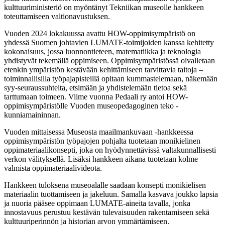
kulttuuriministeriö on myöntänyt Tekniikan museolle hankkeen
toteuttamiseen valtionavustuksen.
Vuoden 2024 lokakuussa avattu HOW-oppimisympäristö on
yhdessä Suomen johtavien LUMATE-toimijoiden kanssa kehitetty
kokonaisuus, jossa luonnontieteen, matematiikka ja teknologia
yhdistyvät tekemällä oppimiseen. Oppimisympäristössä oivalletaan
etenkin ympäristön kestävään kehittämiseen tarvittavia taitoja –
toiminnallisilla työpajapisteillä opitaan kummastelemaan, näkemään
syy-seuraussuhteita, etsimään ja yhdistelemään tietoa sekä
tarttumaan toimeen. Viime vuonna Pedaali ry antoi HOW-
oppimisympäristölle Vuoden museopedagoginen teko -
kunniamaininnan.
Vuoden mittaisessa Museosta maailmankuvaan -hankkeessa
oppimisympäristön työpajojen pohjalta tuotetaan monikielinen
oppimateriaalikonsepti, joka on hyödynnettävissä valtakunnallisesti
verkon välityksellä. Lisäksi hankkeen aikana tuotetaan kolme
valmista oppimateriaalivideota.
Hankkeen tuloksena museoalalle saadaan konsepti monikielisen
materiaalin tuottamiseen ja jakeluun. Samalla kasvava joukko lapsia
ja nuoria pääsee oppimaan LUMATE-aineita tavalla, jonka
innostavuus perustuu kestävän tulevaisuuden rakentamiseen sekä
kulttuuriperinnön ja historian arvon ymmärtämiseen.