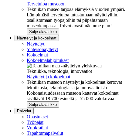
Tervetuloa museoon
Tekniikan museo tarjoaa elämyksiä vuoden ympäri.
Lämpimästi tervetuloa tutustumaan näyttelyihin,
osallistumaan työpajoihin tai piipahtamaan
museokaupassa. Toivottavasti näemme pian!
Sulje alavalikko
Näyttelyt ja kokoelmat
Näyttelyt
Yhteisönäyttelyt
Kokoelmat
Kokoelmalahjoitukset
Tekniikka, teknologia, innovaatiot
Näyttelyt ja kokoelmat
Tekniikan museon näyttelyt ja kokoelmat kertovat
tekniikasta, teknologiasta ja innovaatioista.
Kokonaisuudessaan museon kattavat kokoelmat
sisältävät 18 700 esinettä ja 55 000 valokuvaa!
Sulje alavalikko
Palvelut
Opastukset
Työpajat
Vuokratilat
Tapahtumapalvelut