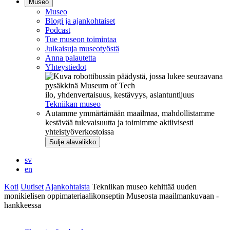
Museo
Museo
Blogi ja ajankohtaiset
Podcast
Tue museon toimintaa
Julkaisuja museotyöstä
Anna palautetta
Yhteystiedot
ilo, yhdenvertaisuus, kestävyys, asiantuntijuus
Tekniikan museo
Autamme ymmärtämään maailmaa, mahdollistamme
kestävää tulevaisuutta ja toimimme aktiivisesti
yhteistyöverkostoissa
Sulje alavalikko
sv
en
Koti
Uutiset
Ajankohtaista
Tekniikan museo kehittää uuden
monikielisen oppimateriaalikonseptin Museosta maailmankuvaan -
hankkeessa