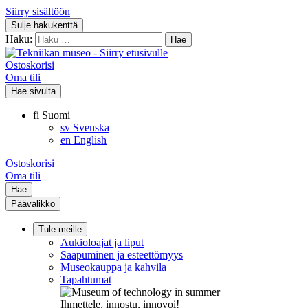
Siirry sisältöön
Sulje hakukenttä
Haku:
Ostoskorisi
Oma tili
Hae sivulta
fi
Suomi
sv
Svenska
en
English
Ostoskorisi
Oma tili
Hae
Päävalikko
Tule meille
Aukioloajat ja liput
Saapuminen ja esteettömyys
Museokauppa ja kahvila
Tapahtumat
Ihmettele, innostu, innovoi!