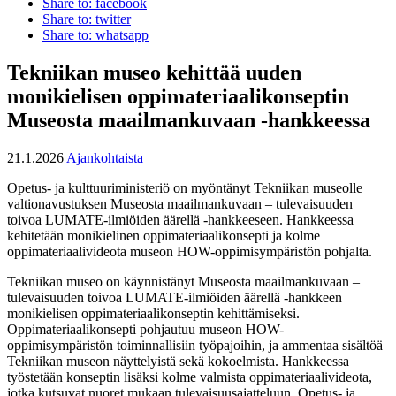
Share to: facebook
Share to: twitter
Share to: whatsapp
Tekniikan museo kehittää uuden
monikielisen oppimateriaalikonseptin
Museosta maailmankuvaan -hankkeessa
21.1.2026
Ajankohtaista
Opetus- ja kulttuuriministeriö on myöntänyt Tekniikan museolle
valtionavustuksen Museosta maailmankuvaan – tulevaisuuden
toivoa LUMATE-ilmiöiden äärellä -hankkeeseen. Hankkeessa
kehitetään monikielinen oppimateriaalikonsepti ja kolme
oppimateriaalivideota museon HOW-oppimisympäristön pohjalta.
Tekniikan museo on käynnistänyt Museosta maailmankuvaan –
tulevaisuuden toivoa LUMATE-ilmiöiden äärellä -hankkeen
monikielisen oppimateriaalikonseptin kehittämiseksi.
Oppimateriaalikonsepti pohjautuu museon HOW-
oppimisympäristön toiminnallisiin työpajoihin, ja ammentaa sisältöä
Tekniikan museon näyttelyistä sekä kokoelmista. Hankkeessa
työstetään konseptin lisäksi kolme valmista oppimateriaalivideota,
jotka kutsuvat nuoret mukaan tulevaisuusajatteluun. Opetus- ja