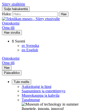
Siirry sisältöön
Sulje hakukenttä
Haku:
Ostoskorisi
Oma tili
Hae sivulta
fi
Suomi
sv
Svenska
en
English
Ostoskorisi
Oma tili
Hae
Päävalikko
Tule meille
Aukioloajat ja liput
Saapuminen ja esteettömyys
Museokauppa ja kahvila
Tapahtumat
Ihmettele, innostu, innovoi!