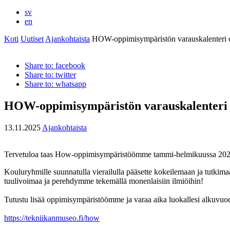
sv
en
Koti
Uutiset
Ajankohtaista
HOW-oppimisympäristön varauskalenteri o
Share to: facebook
Share to: twitter
Share to: whatsapp
HOW-oppimisympäristön varauskalenteri o
13.11.2025
Ajankohtaista
Tervetuloa taas How-oppimisympäristöömme tammi-helmikuussa 202
Kouluryhmille suunnatulla vierailulla pääsette kokeilemaan ja tutk
tuulivoimaa ja perehdymme tekemällä monenlaisiin ilmiöihin!
Tutustu lisää oppimisympäristöömme ja varaa aika luokallesi alkuvuod
https://tekniikanmuseo.fi/how