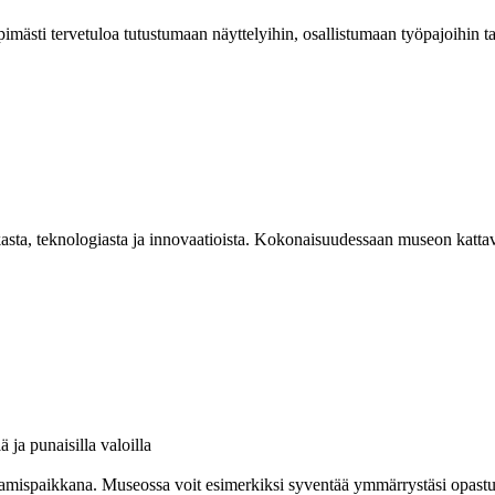
mästi tervetuloa tutustumaan näyttelyihin, osallistumaan työpajoihin 
asta, teknologiasta ja innovaatioista. Kokonaisuudessaan museon kattav
amispaikkana. Museossa voit esimerkiksi syventää ymmärrystäsi opastuksel