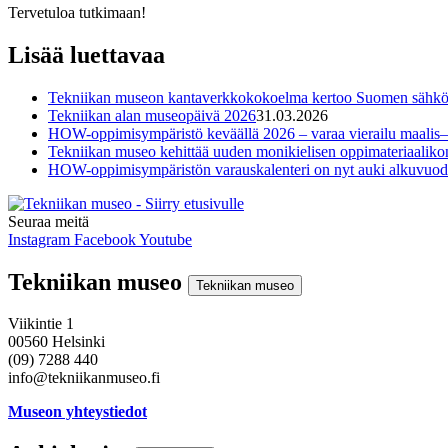
Tervetuloa tutkimaan!
Lisää luettavaa
Tekniikan museon kantaverkkokokoelma kertoo Suomen sähkönsi
Tekniikan alan museopäivä 2026
31.03.2026
HOW-oppimisympäristö keväällä 2026 – varaa vierailu maalis–
Tekniikan museo kehittää uuden monikielisen oppimateriaali
HOW-oppimisympäristön varauskalenteri on nyt auki alkuvuod
Seuraa meitä
Instagram
Facebook
Youtube
Tekniikan museo
Tekniikan museo
Viikintie 1
00560 Helsinki
(09) 7288 440
info@tekniikanmuseo.fi
Museon yhteystiedot