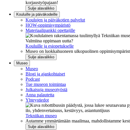
korjaustyöpajaan!
Sulje alavalikko
Kouluille ja päiväkodeille
Koulujen ja päiväkotien palvelut
HOW-oppimisympäristö
Materiaalipankki opettajille
Valmiina oppimaan uutta?
Kouluille ja esiopetukselle
Museo on luokkahuoneen ulkopuolinen oppimisympäristö, j
Sulje alavalikko
Museo
Museo
Blogi ja ajankohtaiset
Podcast
Tue museon toimintaa
Julkaisuja museotyöstä
Anna palautetta
Yhteystiedot
ilo, yhdenvertaisuus, kestävyys, asiantuntijuus
Tekniikan museo
Autamme ymmärtämään maailmaa, mahdollistamme kestävää
Sulje alavalikko