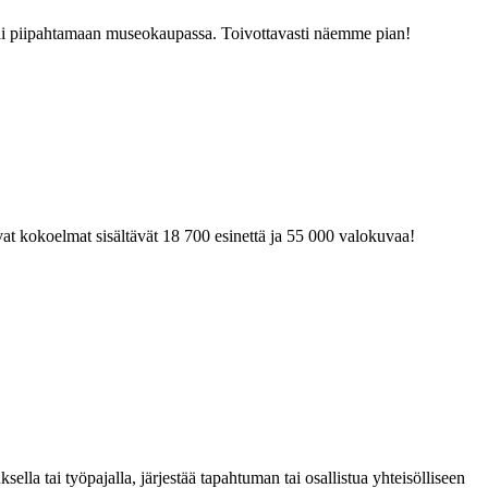
tai piipahtamaan museokaupassa. Toivottavasti näemme pian!
at kokoelmat sisältävät 18 700 esinettä ja 55 000 valokuvaa!
la tai työpajalla, järjestää tapahtuman tai osallistua yhteisölliseen