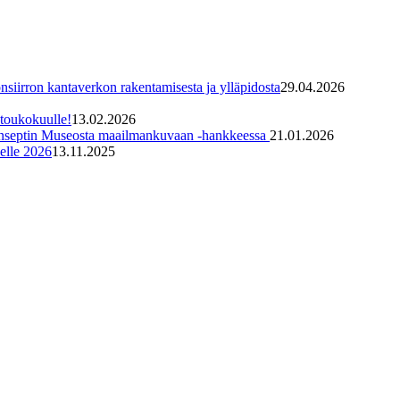
irron kantaverkon rakentamisesta ja ylläpidosta
29.04.2026
toukokuulle!
13.02.2026
konseptin Museosta maailmankuvaan -hankkeessa
21.01.2026
elle 2026
13.11.2025