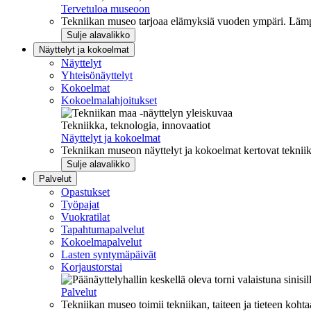
Tervetuloa museoon
Tekniikan museo tarjoaa elämyksiä vuoden ympäri. Lämpi
Sulje alavalikko
Näyttelyt ja kokoelmat
Näyttelyt
Yhteisönäyttelyt
Kokoelmat
Kokoelmalahjoitukset
Tekniikka, teknologia, innovaatiot
Näyttelyt ja kokoelmat
Tekniikan museon näyttelyt ja kokoelmat kertovat tekniik
Sulje alavalikko
Palvelut
Opastukset
Työpajat
Vuokratilat
Tapahtumapalvelut
Kokoelmapalvelut
Lasten syntymäpäivät
Korjaustorstai
Palvelut
Tekniikan museo toimii tekniikan, taiteen ja tieteen kohta