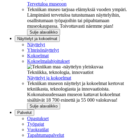
Tervetuloa museoon
Tekniikan museo tarjoaa elämyksiä vuoden ympäri.
Lämpimästi tervetuloa tutustumaan näyttelyihin,
osallistumaan työpajoihin tai piipahtamaan
museokaupassa. Toivottavasti näemme pian!
Sulje alavalikko
Näyttelyt ja kokoelmat
Näyttelyt
Yhteisönäyttelyt
Kokoelmat
Kokoelmalahjoitukset
Tekniikka, teknologia, innovaatiot
Näyttelyt ja kokoelmat
Tekniikan museon näyttelyt ja kokoelmat kertovat
tekniikasta, teknologiasta ja innovaatioista.
Kokonaisuudessaan museon kattavat kokoelmat
sisältävät 18 700 esinettä ja 55 000 valokuvaa!
Sulje alavalikko
Palvelut
Opastukset
Työpajat
Vuokratilat
Tapahtumapalvelut