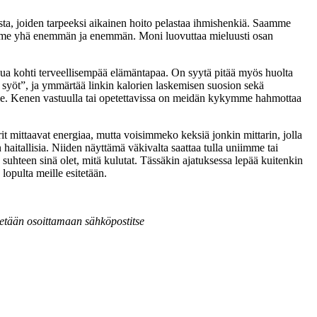
ta, joiden tarpeeksi aikainen hoito pelastaa ihmishenkiä. Saamme
pimme yhä enemmän ja enemmän. Moni luovuttaa mieluusti osan
kkua kohti terveellisempää elämäntapaa. On syytä pitää myös huolta
ä syöt”, ja ymmärtää linkin kalorien laskemisen suosion sekä
kille. Kenen vastuulla tai opetettavissa on meidän kykymme hahmottaa
it mittaavat energiaa, mutta voisimmeko keksiä jonkin mittarin, jolla
 haitallisia. Niiden näyttämä väkivalta saattaa tulla uniimme tai
 suhteen sinä olet, mitä kulutat. Tässäkin ajatuksessa lepää kuitenkin
lopulta meille esitetään.
detään osoittamaan sähköpostitse