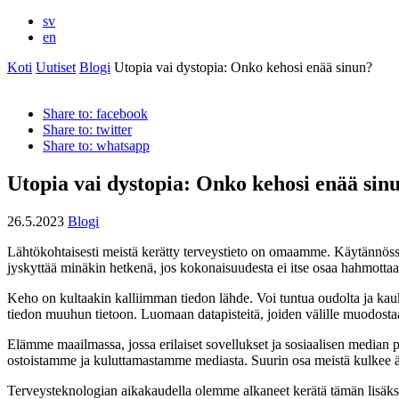
sv
en
Koti
Uutiset
Blogi
Utopia vai dystopia: Onko kehosi enää sinun?
Share to: facebook
Share to: twitter
Share to: whatsapp
Utopia vai dystopia: Onko kehosi enää sin
26.5.2023
Blogi
Lähtökohtaisesti meistä kerätty terveystieto on omaamme. Käytännössä k
jyskyttää minäkin hetkenä, jos kokonaisuudesta ei itse osaa hahmott
Keho on kultaakin kalliimman tiedon lähde. Voi tuntua oudolta ja k
tiedon muuhun tietoon. Luomaan datapisteitä, joiden välille muodostaa
Elämme maailmassa, jossa erilaiset sovellukset ja sosiaalisen median
ostoistamme ja kuluttamastamme mediasta. Suurin osa meistä kulkee ä
Terveysteknologian aikakaudella olemme alkaneet kerätä tämän lisä