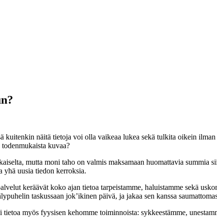
un?
uitenkin näitä tietoja voi olla vaikeaa lukea sekä tulkita oikein ilman 
aa todenmukaista kuvaa?
aukaiselta, mutta moni taho on valmis maksamaan huomattavia summia s
 yhä uusia tiedon kerroksia.
 palvelut keräävät koko ajan tietoa tarpeistamme, haluistamme sekä usk
lypuhelin taskussaan jok’ikinen päivä, ja jakaa sen kanssa saumattoma
ksi tietoa myös fyysisen kehomme toiminnoista: sykkeestämme, unest