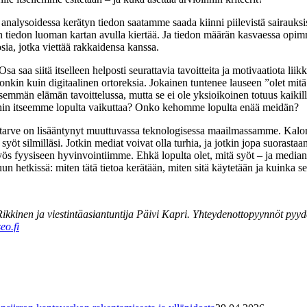
alysoidessa kerätyn tiedon saatamme saada kiinni piilevistä sairauksis
un tiedon luoman kartan avulla kiertää. Ja tiedon määrän kasvaessa o
uosia, jotka viettää rakkaidensa kanssa.
saa siitä itselleen helposti seurattavia tavoitteita ja motivaatiota lii
onkin kuin digitaalinen ortoreksia. Jokainen tuntenee lauseen ”olet mit
ellisemmän elämän tavoittelussa, mutta se ei ole yksioikoinen totuus kai
 meihin itseemme lopulta vaikuttaa? Onko kehomme lopulta enää meidän?
den tarve on lisääntynyt muuttuvassa teknologisessa maailmassamme. Kalor
t silmilläsi. Jotkin mediat voivat olla turhia, ja jotkin jopa suorastaan
myös fyysiseen hyvinvointiimme. Ehkä lopulta olet, mitä syöt – ja median
hetkissä: miten tätä tietoa kerätään, miten sitä käytetään ja kuinka se 
 Rikkinen ja viestintäasiantuntija Päivi Kapri. Yhteydenottopyynnöt pyy
eo.fi