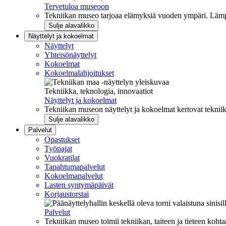
Tervetuloa museoon
Tekniikan museo tarjoaa elämyksiä vuoden ympäri. Lämpi
Sulje alavalikko
Näyttelyt ja kokoelmat
Näyttelyt
Yhteisönäyttelyt
Kokoelmat
Kokoelmalahjoitukset
Tekniikka, teknologia, innovaatiot
Näyttelyt ja kokoelmat
Tekniikan museon näyttelyt ja kokoelmat kertovat tekniik
Sulje alavalikko
Palvelut
Opastukset
Työpajat
Vuokratilat
Tapahtumapalvelut
Kokoelmapalvelut
Lasten syntymäpäivät
Korjaustorstai
Palvelut
Tekniikan museo toimii tekniikan, taiteen ja tieteen kohta