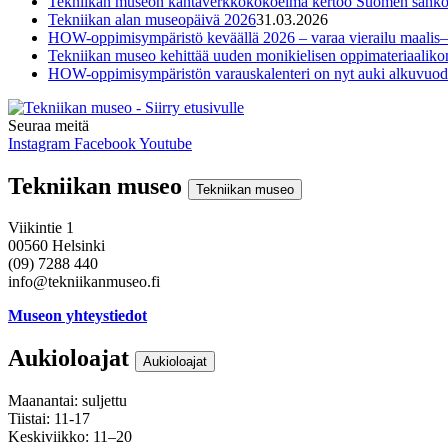
Tekniikan museon kantaverkkokokoelma kertoo Suomen sähkönsi
Tekniikan alan museopäivä 2026
31.03.2026
HOW-oppimisympäristö keväällä 2026 – varaa vierailu maalis–
Tekniikan museo kehittää uuden monikielisen oppimateriaali
HOW-oppimisympäristön varauskalenteri on nyt auki alkuvuod
Seuraa meitä
Instagram
Facebook
Youtube
Tekniikan museo
Tekniikan museo
Viikintie 1
00560 Helsinki
(09) 7288 440
info@tekniikanmuseo.fi
Museon yhteystiedot
Aukioloajat
Aukioloajat
Maanantai: suljettu
Tiistai: 11-17
Keskiviikko: 11–20