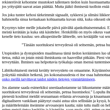
rekisteröivät kehomme muutokset tallentaen tiedon kuin huomaamatta. Äl
jos yritysjätit saavat asian päättää. Mutta jääkö ihmisestä tuolloin enä
Jos joku tuntee kehosi tärkeimmät signaalit, sykkeesi ja silmäsi liikke
hahmotella sinua kertaakaan kohtaamatta kuvan siitä, kuka oikeasti ol
Kysymys tulee meille jokaiselle päivä päivältä ajankohtaisemmaksi. EU teke
meistä kerätään ja kuka sitä käsittelee. Henkilöllä on myös oikeus vaat
kenelle tieto kuuluu: sen alkuperäiselle lähteelle, sen kerääjälle vai sen
”Tänään suorituksesi terveydessä oli seitsemän, petraa h
Utopioiden ja dystopioiden maailmassa tämä tiedon kerääminen luo uhka
tietoa, mikä on jotain mistä ihmiskunta on haaveillut pitkään. Pieni v
terveyttään. Ihminen saa helpottavia työkaluja oman itsensä tuntemisee
Lähtökohtaisesti meistä kerätty terveystieto on omaamme. Käytännössä k
jyskyttää minäkin hetkenä, jos kokonaisuudesta ei itse osaa hahmottaa 
onko meillä tarvittavat taidot näiden tietojen ymmärtämiseen
.
Jos alamme saada esimerkiksi unenlaadustamme tai liikuntamme määräst
suorituksesi terveydessä oli seitsemän, petraa huomiseksi.” Lopulta 
pienestä koulinut meidät seuraamaan erilaisia arvosanoja ja kisaamaan 
digitaaliseen vankilaan päätynyt osaisi astua ulos sellistään ja kysyä, 
ja määrittelemään itseämme arvosanojen kautta; näin tuttu malli on help
miten meistä tietoa kerätään ja käytetään, vaan myös siitä, miten se mei