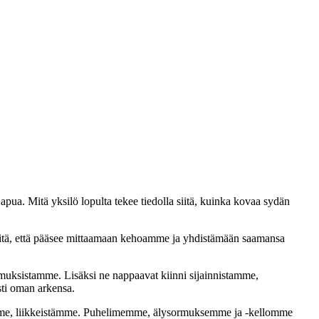
apua. Mitä yksilö lopulta tekee tiedolla siitä, kuinka kovaa sydän
iitä, että pääsee mittaamaan kehoamme ja yhdistämään saamansa
omuksistamme. Lisäksi ne nappaavat kiinni sijainnistamme,
sti oman arkensa.
amme, liikkeistämme. Puhelimemme, älysormuksemme ja -kellomme