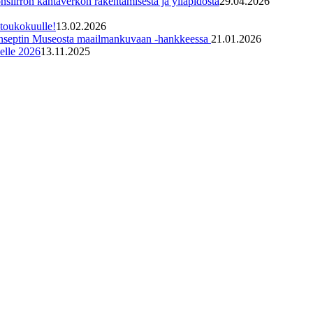
irron kantaverkon rakentamisesta ja ylläpidosta
29.04.2026
toukokuulle!
13.02.2026
konseptin Museosta maailmankuvaan -hankkeessa
21.01.2026
elle 2026
13.11.2025