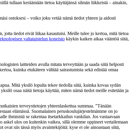
llä tullaan keräämään tietoa käyttäjänsä silmän liikkeistä – ainakin,
emäsi ostoksesi – voiko joku vetää nämä tiedot yhteen ja aidosti
 jotta tiedot eivät liikaa kasautuisi. Meille tulee jo kertoa, mitä tietoa
eknologisen valtataistelun koneisto
käykin kaiken aikaa vääntöä siitä,
isten laitteiden avulla mitata terveyttään ja saada siitä helposti
kertoa, kuinka etukäteen välttää sairastumista sekä edistää omaa
apua. Mitä yksilö lopulta tekee tiedolla siitä, kuinka kovaa sydän
silö osaa näitä tietoja käyttää, miten nämä tiedot meille esitetään ja
imutkaisien terveystietojen yhteenlaskettua summaa. ”Tänään
misestaan elämässä. Suomalainen peruskoulujärjestelmämme on jo
alle ihmisistä se rakentaa itsetarkkailun vankilan. Jos vastaavaan
. Tuo askel ulos on kuitenkin vaikea, sillä olemme oppineet vertailemaan
ovat siis tässä myös avaintekijöitä: kyse ei ole ainoastaan siitä,