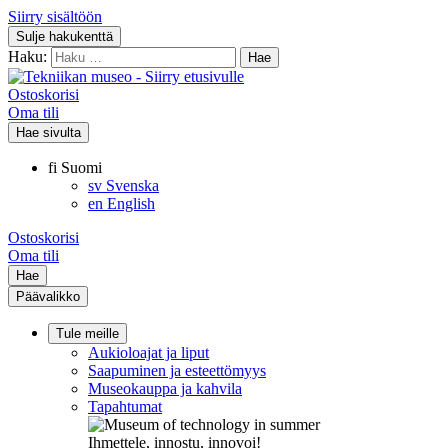
Siirry sisältöön
Sulje hakukenttä
Haku:
Ostoskorisi
Oma tili
Hae sivulta
fi
Suomi
sv
Svenska
en
English
Ostoskorisi
Oma tili
Hae
Päävalikko
Tule meille
Aukioloajat ja liput
Saapuminen ja esteettömyys
Museokauppa ja kahvila
Tapahtumat
Ihmettele, innostu, innovoi!