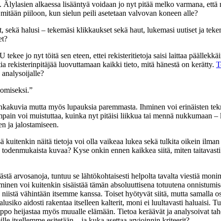
ylasien alkaessa lisääntyä voidaan jo nyt pitää melko varmana, että nii
ä mitään piiloon, kun sielun peili asetetaan valvovan koneen alle?
et, sekä halusi – tekemäsi klikkaukset sekä haut, lukemasi uutiset ja tek
et?
e jo nyt töitä sen eteen, ettei rekisteritietoja saisi laittaa päällekkäin,
ia rekisterinpitäjää luovuttamaan kaikki tieto, mitä hänestä on kerätty.
T
 analysoijalle?
uomiseksi.”
kuvia mutta myös lupauksia paremmasta. Ihminen voi erinäisten teknolog
impain voi muistuttaa, kuinka nyt pitäisi liikkua tai mennä nukkumaan – 
n ja jalostamiseen.
uitenkin näitä tietoja voi olla vaikeaa lukea sekä tulkita oikein ilman 
todenmukaista kuvaa? Kyse onkin ennen kaikkea siitä, miten taitavasti yk
ä arvosanoja, tuntuu se lähtökohtaisesti helpolta tavalta viestiä mon
ihminen voi kuitenkin sisäistää tämän absoluuttisena totuutena onnistu
niistä vähintään itsemme kanssa. Toiset hyötyvät siitä, mutta samalla os
halusiko aidosti rakentaa itselleen kalterit, moni ei luultavasti haluaisi
po heijastaa myös muualle elämään. Tietoa keräävät ja analysoivat tahot 
lle itsellemme esitetään – ja kuka asettaa arvioinnin kriteerit?