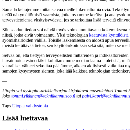
Samalla kehojemme mittaus avaa meille lukemattomia ovia. Tekoälyn an
tietää näkymättömistä vaaroista, jotka osaamme kerätyn ja analysoid
terveystietojensa yksityisyydestä, jos se tarkoittaa lisää terveitä elinv
Silti saadun tiedon voi nähdä myös voimaannuttavana kokemuksena. Osa 
niistä, jotka eivät voimaannu. Yksi teknologian
kaatuvista kynttilöistä
syömishäiriöiden välillä. Toisille laskemisesta on aidosti apua terve
meistä kerättävää tietoa, sen käyttötarkoituksia sekä sitä, miten se
Selvää on, että tiettyjen terveydellisten mittareiden ja indikaattorei
havainnoida esimerkiksi kuluttamamme median laatua – olet sitä, mitä syö
vaaralliset väitteet sekoittaa päätämme, alkaen aktiivisesti vaikuttaa 
samojen kysymysten siemen, joka itää kaikissa teknologian tiedonkeruun 
—
Utopia vai dystopia -artikkelisarjaa kirjoittavat museolehtori Tommi
joko
tommi.rikkinen@tekniikanmuseo.fi
tai
paivi.kapri@tekniikanmus
Tags
Utopia vai dystopia
Lisää luettavaa