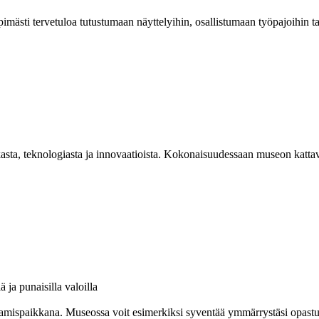
mästi tervetuloa tutustumaan näyttelyihin, osallistumaan työpajoihin 
asta, teknologiasta ja innovaatioista. Kokonaisuudessaan museon kattav
amispaikkana. Museossa voit esimerkiksi syventää ymmärrystäsi opastuksel