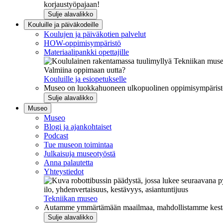
korjaustyöpajaan!
Sulje alavalikko
Kouluille ja päiväkodeille
Koulujen ja päiväkotien palvelut
HOW-oppimisympäristö
Materiaalipankki opettajille
Valmiina oppimaan uutta?
Kouluille ja esiopetukselle
Museo on luokkahuoneen ulkopuolinen oppimisympäristö, j
Sulje alavalikko
Museo
Museo
Blogi ja ajankohtaiset
Podcast
Tue museon toimintaa
Julkaisuja museotyöstä
Anna palautetta
Yhteystiedot
ilo, yhdenvertaisuus, kestävyys, asiantuntijuus
Tekniikan museo
Autamme ymmärtämään maailmaa, mahdollistamme kestävää
Sulje alavalikko