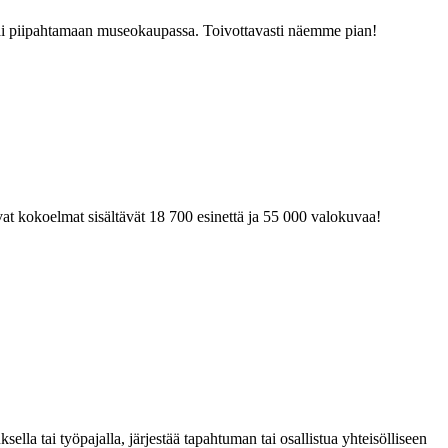
tai piipahtamaan museokaupassa. Toivottavasti näemme pian!
at kokoelmat sisältävät 18 700 esinettä ja 55 000 valokuvaa!
la tai työpajalla, järjestää tapahtuman tai osallistua yhteisölliseen