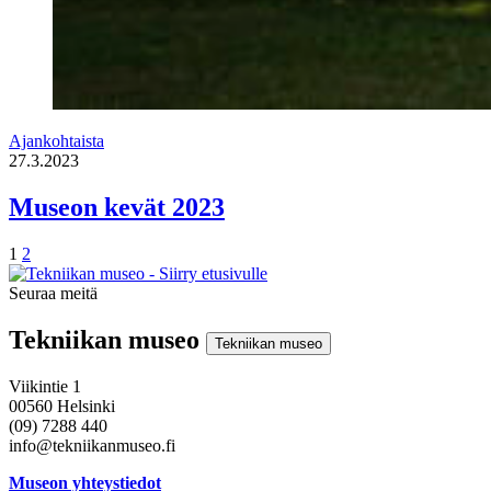
Ajankohtaista
27.3.2023
Museon kevät 2023
Sivu
Sivu
1
2
Seuraa meitä
Instagram
Facebook
Youtube
Tekniikan museo
Tekniikan museo
Viikintie 1
00560 Helsinki
(09) 7288 440
info@tekniikanmuseo.fi
Museon yhteystiedot