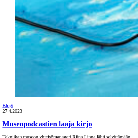
Blogi
27.4.2023
Museopodcastien laaja kirjo
Tekniikan museon yhteisömanageri Riina Linna lähti selvittämään,