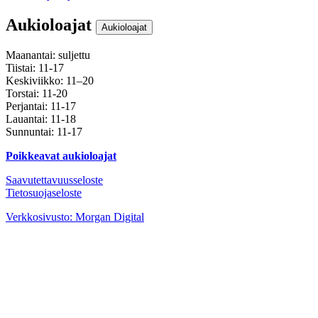
Aukioloajat
Aukioloajat
Maanantai: suljettu
Tiistai: 11-17
Keskiviikko: 11–20
Torstai: 11-20
Perjantai: 11-17
Lauantai: 11-18
Sunnuntai: 11-17
Poikkeavat aukioloajat
Saavutettavuusseloste
Tietosuojaseloste
Instagram
Facebook
Youtube
Verkkosivusto: Morgan Digital