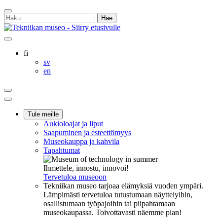
Siirry
Sulje
sisältöön
Haku:
hakukenttä
Ostoskorisi
Oma
Hae
tili
sivulta
Suomi
fi
Svenska
sv
English
en
Ostoskorisi
Oma
Hae
tili
Päävalikko
Tule meille
Aukioloajat ja liput
Saapuminen ja esteettömyys
Museokauppa ja kahvila
Tapahtumat
Ihmettele, innostu, innovoi!
Tervetuloa museoon
Tekniikan museo tarjoaa elämyksiä vuoden ympäri.
Lämpimästi tervetuloa tutustumaan näyttelyihin,
osallistumaan työpajoihin tai piipahtamaan
museokaupassa. Toivottavasti näemme pian!