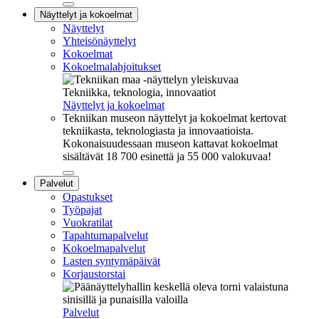
Sulje
Näyttelyt ja kokoelmat
alavalikko
Näyttelyt
Yhteisönäyttelyt
Kokoelmat
Kokoelmalahjoitukset
Tekniikka, teknologia, innovaatiot
Näyttelyt ja kokoelmat
Tekniikan museon näyttelyt ja kokoelmat kertovat
tekniikasta, teknologiasta ja innovaatioista.
Kokonaisuudessaan museon kattavat kokoelmat
sisältävät 18 700 esinettä ja 55 000 valokuvaa!
Sulje
Palvelut
alavalikko
Opastukset
Työpajat
Vuokratilat
Tapahtumapalvelut
Kokoelmapalvelut
Lasten syntymäpäivät
Korjaustorstai
Palvelut