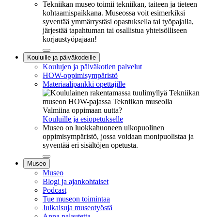
Tekniikan museo toimii tekniikan, taiteen ja tieteen
kohtaamispaikkana. Museossa voit esimerkiksi
syventää ymmärrystäsi opastuksella tai työpajalla,
järjestää tapahtuman tai osallistua yhteisölliseen
korjaustyöpajaan!
Sulje
Kouluille ja päiväkodeille
alavalikko
Koulujen ja päiväkotien palvelut
HOW-oppimisympäristö
Materiaalipankki opettajille
Valmiina oppimaan uutta?
Kouluille ja esiopetukselle
Museo on luokkahuoneen ulkopuolinen
oppimisympäristö, jossa voidaan monipuolistaa ja
syventää eri sisältöjen opetusta.
Sulje
Museo
alavalikko
Museo
Blogi ja ajankohtaiset
Podcast
Tue museon toimintaa
Julkaisuja museotyöstä
Anna palautetta