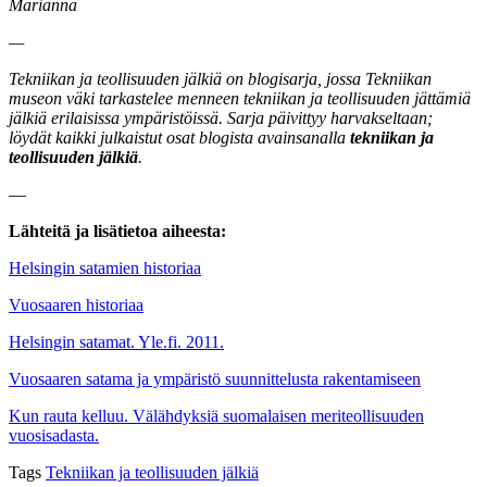
Marianna
—
Tekniikan ja teollisuuden jälkiä on blogisarja, jossa Tekniikan
museon väki tarkastelee menneen tekniikan ja teollisuuden jättämiä
jälkiä erilaisissa ympäristöissä. Sarja päivittyy harvakseltaan;
löydät kaikki julkaistut osat blogista avainsanalla
tekniikan ja
teollisuuden jälkiä
.
—
Lähteitä ja lisätietoa aiheesta:
Helsingin satamien historiaa
Vuosaaren historiaa
Helsingin satamat. Yle.fi. 2011.
Vuosaaren satama ja ympäristö suunnittelusta rakentamiseen
Kun rauta kelluu. Välähdyksiä suomalaisen meriteollisuuden
vuosisadasta.
Tags
Tekniikan ja teollisuuden jälkiä