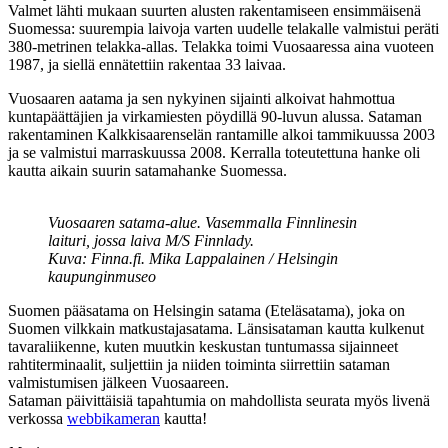
Valmet lähti mukaan suurten alusten rakentamiseen ensimmäisenä
Suomessa: suurempia laivoja varten uudelle telakalle valmistui peräti
380-metrinen telakka-allas. Telakka toimi Vuosaaressa aina vuoteen
1987, ja siellä ennätettiin rakentaa 33 laivaa.
Vuosaaren aatama ja sen nykyinen sijainti alkoivat hahmottua
kuntapäättäjien ja virkamiesten pöydillä 90-luvun alussa. Sataman
rakentaminen Kalkkisaarenselän rantamille alkoi tammikuussa 2003
ja se valmistui marraskuussa 2008. Kerralla toteutettuna hanke oli
kautta aikain suurin satamahanke Suomessa.
Vuosaaren satama-alue. Vasemmalla Finnlinesin
laituri, jossa laiva M/S Finnlady.
Kuva: Finna.fi. Mika Lappalainen / Helsingin
kaupunginmuseo
Suomen pääsatama on Helsingin satama (Eteläsatama), joka on
Suomen vilkkain matkustajasatama. Länsisataman kautta kulkenut
tavaraliikenne, kuten muutkin keskustan tuntumassa sijainneet
rahtiterminaalit, suljettiin ja niiden toiminta siirrettiin sataman
valmistumisen jälkeen Vuosaareen.
Sataman päivittäisiä tapahtumia on mahdollista seurata myös livenä
verkossa
webbikameran
kautta!