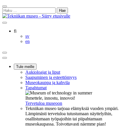
Siirry
Sulje
sisältöön
Haku:
hakukenttä
Ostoskorisi
Oma
Hae
tili
sivulta
Suomi
fi
Svenska
sv
English
en
Ostoskorisi
Oma
Hae
tili
Päävalikko
Tule meille
Aukioloajat ja liput
Saapuminen ja esteettömyys
Museokauppa ja kahvila
Tapahtumat
Ihmettele, innostu, innovoi!
Tervetuloa museoon
Tekniikan museo tarjoaa elämyksiä vuoden ympäri.
Lämpimästi tervetuloa tutustumaan näyttelyihin,
osallistumaan työpajoihin tai piipahtamaan
museokaupassa. Toivottavasti näemme pian!