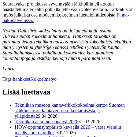
Seuraavaksi projektissa syvennytään jälkitöihin eli kootun
haastattelumateriaalin pohjalta tehtävään yhteenvetoon. Tarkoitus on
myös julkaista osa modeemikokoelman luettelointitiedoista
Finna-
hakupalvelussa.
Nokian Datasiirto -kokoelmaa on dokumentointia osana
Tulevaisuuden kokoelmat hanketta.
Hankkeen tarkoitus on
parantaa tietoa Tekniikan museon nykyisistä kokoelmista tekniikan
alan yritysten ja yhteisöjen kanssa tehtävän yhteistyön kautta.
Samalla hankkeessa pohditaan kokoelmien kartuttamisen
toimintatapoja ja etsitään keinoja niiden parantamiseen.
Laura
Tags
hankkeet
Kokoelmatyö
Lisää luettavaa
Tekniikan museon kantaverkkokokoelma kertoo Suomen
sähkönsiirron kantaverkon rakentamisesta ja
ylläpidosta
29.04.2026
Tekniikan alan museopäivä 2026
31.03.2026
HOW-oppimisympäristö keväällä 2026 – varaa vierailu
maalis–toukokuulle!
13.02.2026