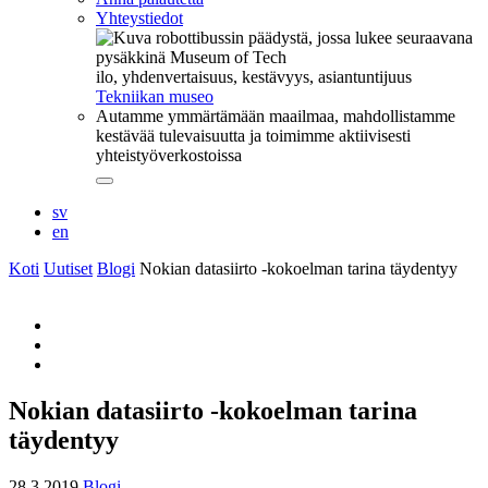
Yhteystiedot
ilo, yhdenvertaisuus, kestävyys, asiantuntijuus
Tekniikan museo
Autamme ymmärtämään maailmaa, mahdollistamme
kestävää tulevaisuutta ja toimimme aktiivisesti
yhteistyöverkostoissa
Sulje
alavalikko
sv
en
Koti
Uutiset
Blogi
Nokian datasiirto -kokoelman tarina täydentyy
Share
to:
Share
facebook
to:
Share
twitter
to:
whatsapp
Nokian datasiirto -kokoelman tarina
täydentyy
28.3.2019
Blogi