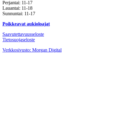
Perjantai: 11-17
Lauantai: 11-18
Sunnuntai: 11-17
Poikkeavat aukioloajat
Saavutettavuusseloste
Tietosuojaseloste
Instagram
Facebook
Youtube
Verkkosivusto: Morgan Digital