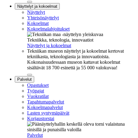
Sulje
Näyttelyt ja kokoelmat
alavalikko
Näyttelyt
Yhteisönäyttelyt
Kokoelmat
Kokoelmalahjoitukset
Tekniikka, teknologia, innovaatiot
Näyttelyt ja kokoelmat
Tekniikan museon näyttelyt ja kokoelmat kertovat
tekniikasta, teknologiasta ja innovaatioista.
Kokonaisuudessaan museon kattavat kokoelmat
sisältävät 18 700 esinettä ja 55 000 valokuvaa!
Sulje
Palvelut
alavalikko
Opastukset
Työpajat
Vuokratilat
Tapahtumapalvelut
Kokoelmapalvelut
Lasten syntymäpäivät
Korjaustorstai
Palvelut