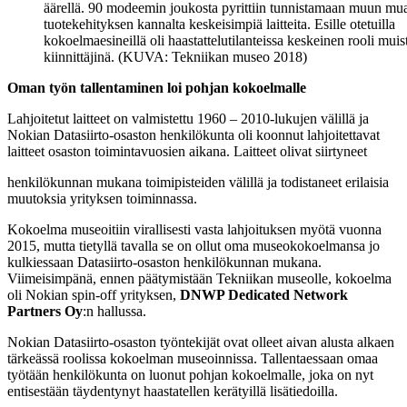
äärellä. 90 modeemin joukosta pyrittiin tunnistamaan muun mu
tuotekehityksen kannalta keskeisimpiä laitteita. Esille otetuilla
kokoelmaesineillä oli haastattelutilanteissa keskeinen rooli muis
kiinnittäjinä. (KUVA: Tekniikan museo 2018)
Oman työn tallentaminen loi pohjan kokoelmalle
Lahjoitetut laitteet on valmistettu 1960 – 2010-lukujen välillä ja
Nokian Datasiirto-osaston henkilökunta oli koonnut lahjoitettavat
laitteet osaston toimintavuosien aikana. Laitteet olivat siirtyneet
henkilökunnan mukana toimipisteiden välillä ja todistaneet erilaisia
muutoksia yrityksen toiminnassa.
Kokoelma museoitiin virallisesti vasta lahjoituksen myötä vuonna
2015, mutta tietyllä tavalla se on ollut oma museokokoelmansa jo
kulkiessaan Datasiirto-osaston henkilökunnan mukana.
Viimeisimpänä, ennen päätymistään Tekniikan museolle, kokoelma
oli Nokian spin-off yrityksen,
DNWP Dedicated Network
Partners Oy
:n hallussa.
Nokian Datasiirto-osaston työntekijät ovat olleet aivan alusta alkaen
tärkeässä roolissa kokoelman museoinnissa. Tallentaessaan omaa
työtään henkilökunta on luonut pohjan kokoelmalle, joka on nyt
entisestään täydentynyt haastatellen kerätyillä lisätiedoilla.