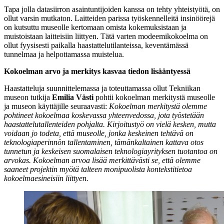
Tapa jolla datasiirron asaintuntijoiden kanssa on tehty yhteistyötä, on
ollut varsin mutkaton. Laitteiden parissa työskennelleitä insinöörejä
on kutsuttu museolle kertomaan omista kokemuksistaan ja
muistoistaan laitteisiin liittyen. Tätä varten modeemikokoelma on
ollut fyysisesti paikalla haastattelutilanteissa, keventämässä
tunnelmaa ja helpottamassa muistelua.
Kokoelman arvo ja merkitys kasvaa tiedon lisääntyessä
Haastatteluja suunnittelemassa ja toteuttamassa ollut Tekniikan
museon tutkija
Emilia Västi
pohtii kokoelman merkitystä museolle
ja museon käyttäjille seuraavasti:
Kokoelman merkitystä olemme
pohtineet kokoelmaa koskevassa yhteenvedossa, jota työstetään
haastattelutallenteiden pohjalta. Kirjoitustyö on vielä kesken, mutta
voidaan jo todeta, että museolle, jonka keskeinen tehtävä on
teknologiaperinnön tallentaminen, tämänkaltainen kattava otos
tunnetun ja keskeisen suomalaisen teknologiayrityksen tuotantoa on
arvokas. Kokoelman arvoa lisää merkittävästi se, että olemme
saaneet projektin myötä talteen monipuolista kontekstitietoa
kokoelmaesineisiin liittyen.