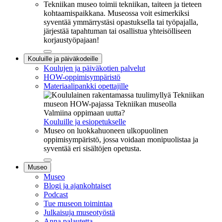
Tekniikan museo toimii tekniikan, taiteen ja tieteen
kohtaamispaikkana. Museossa voit esimerkiksi
syventää ymmärrystäsi opastuksella tai työpajalla,
järjestää tapahtuman tai osallistua yhteisölliseen
korjaustyöpajaan!
Sulje
Kouluille ja päiväkodeille
alavalikko
Koulujen ja päiväkotien palvelut
HOW-oppimisympäristö
Materiaalipankki opettajille
Valmiina oppimaan uutta?
Kouluille ja esiopetukselle
Museo on luokkahuoneen ulkopuolinen
oppimisympäristö, jossa voidaan monipuolistaa ja
syventää eri sisältöjen opetusta.
Sulje
Museo
alavalikko
Museo
Blogi ja ajankohtaiset
Podcast
Tue museon toimintaa
Julkaisuja museotyöstä
Anna palautetta