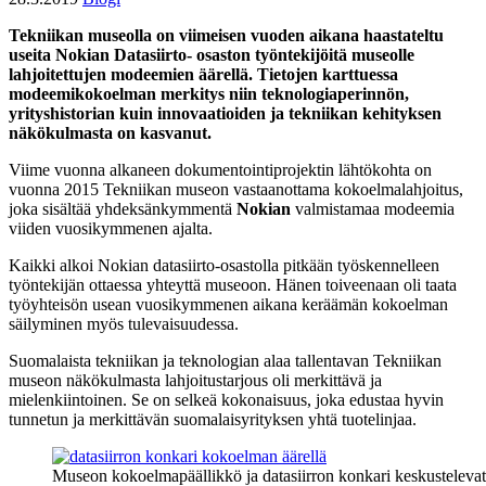
Tekniikan museolla on viimeisen vuoden aikana haastateltu
useita Nokian Datasiirto- osaston työntekijöitä museolle
lahjoitettujen modeemien äärellä. Tietojen karttuessa
modeemikokoelman merkitys niin teknologiaperinnön,
yrityshistorian kuin innovaatioiden ja tekniikan kehityksen
näkökulmasta on kasvanut.
Viime vuonna alkaneen dokumentointiprojektin lähtökohta on
vuonna 2015 Tekniikan museon vastaanottama kokoelmalahjoitus,
joka sisältää yhdeksänkymmentä
Nokian
valmistamaa modeemia
viiden vuosikymmenen ajalta.
Kaikki alkoi Nokian datasiirto-osastolla pitkään työskennelleen
työntekijän ottaessa yhteyttä museoon. Hänen toiveenaan oli taata
työyhteisön usean vuosikymmenen aikana keräämän kokoelman
säilyminen myös tulevaisuudessa.
Suomalaista tekniikan ja teknologian alaa tallentavan Tekniikan
museon näkökulmasta lahjoitustarjous oli merkittävä ja
mielenkiintoinen. Se on selkeä kokonaisuus, joka
edustaa hyvin
tunnetun ja merkittävän suomalaisyrityksen yhtä tuotelinjaa.
Museon kokoelmapäällikkö ja datasiirron konkari keskustelev