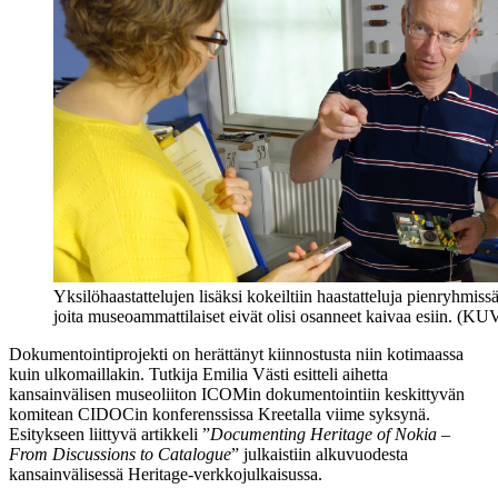
Yksilöhaastattelujen lisäksi kokeiltiin haastatteluja pienryhmis
joita museoammattilaiset eivät olisi osanneet kaivaa esiin. (
Dokumentointiprojekti on herättänyt kiinnostusta niin kotimaassa
kuin ulkomaillakin. Tutkija Emilia Västi esitteli aihetta
kansainvälisen museoliiton ICOMin dokumentointiin keskittyvän
komitean CIDOCin konferenssissa Kreetalla viime syksynä.
Esitykseen liittyvä artikkeli ”
Documenting Heritage of Nokia –
From Discussions to Catalogue
” julkaistiin alkuvuodesta
kansainvälisessä Heritage-verkkojulkaisussa.