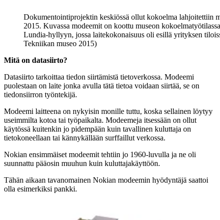
Dokumentointiprojektin keskiössä ollut kokoelma lahjoitettiin
2015. Kuvassa modeemit on koottu museon kokoelmatyötilass
Lundia-hyllyyn, jossa laitekokonaisuus oli esillä yrityksen tilo
Tekniikan museo 2015)
Mitä on datasiirto?
Datasiirto tarkoittaa tiedon siirtämistä tietoverkossa. Modeemi
puolestaan on laite jonka avulla tätä tietoa voidaan siirtää, se on
tiedonsiirron työntekijä.
Modeemi laitteena on nykyisin monille tuttu, koska sellainen löytyy
useimmilta kotoa tai työpaikalta. Modeemeja itsessään on ollut
käytössä kuitenkin jo pidempään kuin tavallinen kuluttaja on
tietokoneellaan tai kännykällään surffaillut verkossa.
Nokian ensimmäiset modeemit tehtiin jo 1960-luvulla ja ne oli
suunnattu pääosin muuhun kuin kuluttajakäyttöön.
Tähän aikaan tavanomainen Nokian modeemin hyödyntäjä saattoi
olla esimerkiksi pankki.