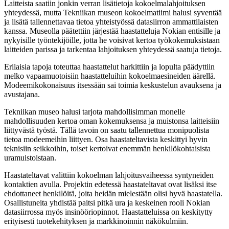
Laitteista saatiin jonkin verran lisätietoja kokoelmalahjoituksen
yhteydessä, mutta Tekniikan museon kokoelmatiimi halusi syventää
ja lisätä tallennettavaa tietoa yhteistyössä datasiirron ammattilaisten
kanssa. Museolla päätettiin järjestää haastatteluja Nokian entisille ja
nykyisille työntekijöille, jotta he voisivat kertoa työkokemuksistaan
laitteiden parissa ja tarkentaa lahjoituksen yhteydessä saatuja tietoja.
Erilaisia tapoja toteuttaa haastattelut harkittiin ja lopulta päädyttiin
melko vapaamuotoisiin haastatteluihin kokoelmaesineiden äärellä.
Modeemikokonaisuus itsessään sai toimia keskustelun avauksena ja
avustajana.
Tekniikan museo halusi tarjota mahdollisimman monelle
mahdollisuuden kertoa oman kokemuksensa ja muistonsa laitteisiin
liittyvästä työstä. Tällä tavoin on saatu tallennettua monipuolista
tietoa modeemeihin liittyen.
Osa haastateltavista keskittyi hyvin
teknisiin seikkoihin, toiset kertoivat enemmän henkilökohtaisista
uramuistoistaan.
Haastateltavat valittiin kokoelman lahjoitusvaiheessa syntyneiden
kontaktien avulla. Projektin edetessä haastateltavat ovat lisäksi itse
ehdottaneet henkilöitä, joita heidän mielestään olisi hyvä haastatella.
Osallistuneita yhdistää paitsi pitkä ura ja keskeinen rooli Nokian
datasiirrossa myös insinööriopinnot. Haastatteluissa on keskitytty
erityisesti tuotekehityksen ja markkinoinnin näkökulmiin.