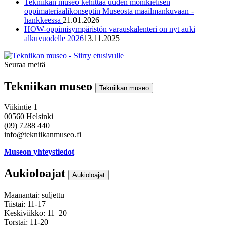
Tekniikan museo kehittää uuden monikielisen
oppimateriaalikonseptin Museosta maailmankuvaan -
hankkeessa
21.01.2026
HOW-oppimisympäristön varauskalenteri on nyt auki
alkuvuodelle 2026
13.11.2025
Seuraa meitä
Instagram
Facebook
Youtube
Tekniikan museo
Tekniikan museo
Viikintie 1
00560 Helsinki
(09) 7288 440
info@tekniikanmuseo.fi
Museon yhteystiedot
Aukioloajat
Aukioloajat
Maanantai: suljettu
Tiistai: 11-17
Keskiviikko: 11–20
Torstai: 11-20