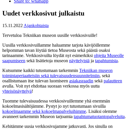
Share to: whatsapp
Uudet verkkosivut julkaistu
15.11.2022
Ajankohtaista
Tervetuloa Tekniikan museon uusille verkkosivuille!
Uusilla verkkosivuillamme haluamme tarjota kävijöillemme
helpomman tavan löytää tietoa Museosta sekä päästä osaksi
tarinaamme. Verkkosivuilta löydät nyt esimerkiksi
ohjeita Museolle
saapumiseen
sekä lisätietoja museon
näyttelyistä
ja
tapahtumista
.
Kutsumme kaikki tutustumaan tarkemmin
Tekniikan museon
toimintaperiaatteisiin sekä tulevaisuudensuunnitelmiin
, sekä
osallistumaan itse tulevan luomiseen
asiakasraadin
sekä
palautteen
avulla. Voit nyt ehdottaa suoraan verkossa myös uutta
yhteisönäyttelyä
!
Tuomme tulevaisuudessa verkkosivuillemme yhä enemmän
kokoelmasisältöjämme. Pystyt jo nyt tutustumaan sivuilla
kokoelmaamme sekä kokoelmapalveluihimme
. Lisäksi olemme
avanneet tarkemmin Museon tarjoamia
tapahtumatuotantopalveluita
.
Kehitämme uusia verkkosivujamme jatkuvasti. Jos sinulla on