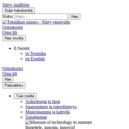
Siirry sisältöön
Sulje hakukenttä
Haku:
Ostoskorisi
Oma tili
Hae sivulta
fi
Suomi
sv
Svenska
en
English
Ostoskorisi
Oma tili
Hae
Päävalikko
Tule meille
Aukioloajat ja liput
Saapuminen ja esteettömyys
Museokauppa ja kahvila
Tapahtumat
Ihmettele, innostu, innovoi!