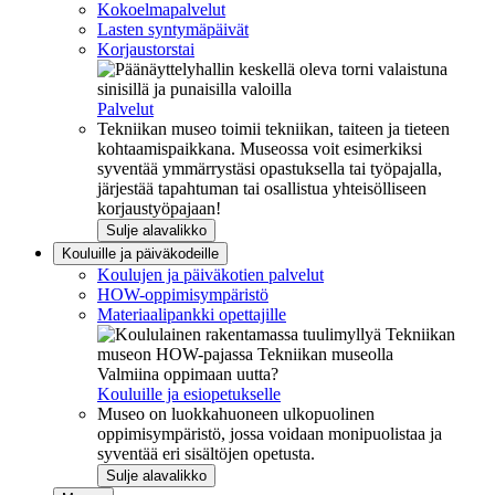
Kokoelmapalvelut
Lasten syntymäpäivät
Korjaustorstai
Palvelut
Tekniikan museo toimii tekniikan, taiteen ja tieteen
kohtaamispaikkana. Museossa voit esimerkiksi
syventää ymmärrystäsi opastuksella tai työpajalla,
järjestää tapahtuman tai osallistua yhteisölliseen
korjaustyöpajaan!
Sulje alavalikko
Kouluille ja päiväkodeille
Koulujen ja päiväkotien palvelut
HOW-oppimisympäristö
Materiaalipankki opettajille
Valmiina oppimaan uutta?
Kouluille ja esiopetukselle
Museo on luokkahuoneen ulkopuolinen
oppimisympäristö, jossa voidaan monipuolistaa ja
syventää eri sisältöjen opetusta.
Sulje alavalikko