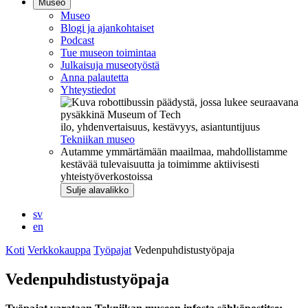
Museo
Museo
Blogi ja ajankohtaiset
Podcast
Tue museon toimintaa
Julkaisuja museotyöstä
Anna palautetta
Yhteystiedot
ilo, yhdenvertaisuus, kestävyys, asiantuntijuus
Tekniikan museo
Autamme ymmärtämään maailmaa, mahdollistamme
kestävää tulevaisuutta ja toimimme aktiivisesti
yhteistyöverkostoissa
Sulje alavalikko
sv
en
Koti
Verkkokauppa
Työpajat
Vedenpuhdistustyöpaja
Vedenpuhdistustyöpaja