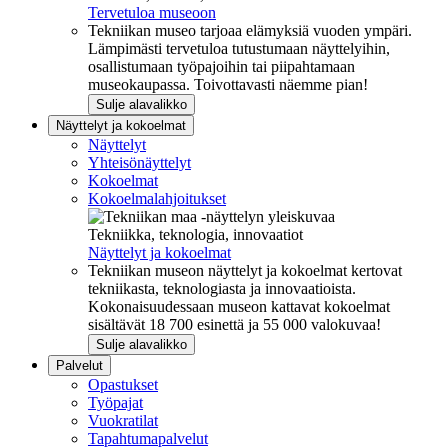
Tervetuloa museoon
Tekniikan museo tarjoaa elämyksiä vuoden ympäri.
Lämpimästi tervetuloa tutustumaan näyttelyihin,
osallistumaan työpajoihin tai piipahtamaan
museokaupassa. Toivottavasti näemme pian!
Sulje alavalikko
Näyttelyt ja kokoelmat
Näyttelyt
Yhteisönäyttelyt
Kokoelmat
Kokoelmalahjoitukset
Tekniikka, teknologia, innovaatiot
Näyttelyt ja kokoelmat
Tekniikan museon näyttelyt ja kokoelmat kertovat
tekniikasta, teknologiasta ja innovaatioista.
Kokonaisuudessaan museon kattavat kokoelmat
sisältävät 18 700 esinettä ja 55 000 valokuvaa!
Sulje alavalikko
Palvelut
Opastukset
Työpajat
Vuokratilat
Tapahtumapalvelut