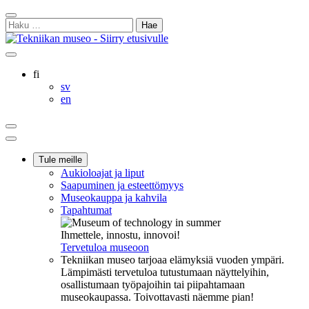
Siirry
Sulje
sisältöön
Haku:
hakukenttä
Ostoskorisi
Oma
Hae
tili
sivulta
Suomi
fi
Svenska
sv
English
en
Ostoskorisi
Oma
Hae
tili
Päävalikko
Tule meille
Aukioloajat ja liput
Saapuminen ja esteettömyys
Museokauppa ja kahvila
Tapahtumat
Ihmettele, innostu, innovoi!
Tervetuloa museoon
Tekniikan museo tarjoaa elämyksiä vuoden ympäri.
Lämpimästi tervetuloa tutustumaan näyttelyihin,
osallistumaan työpajoihin tai piipahtamaan
museokaupassa. Toivottavasti näemme pian!