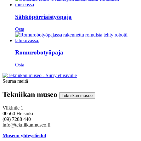
Sähköpörriäistyöpaja
Osta
Romurobotyöpaja
Osta
Seuraa meitä
Instagram
Facebook
Youtube
Tekniikan museo
Tekniikan museo
Viikintie 1
00560 Helsinki
(09) 7288 440
info@tekniikanmuseo.fi
Museon yhteystiedot