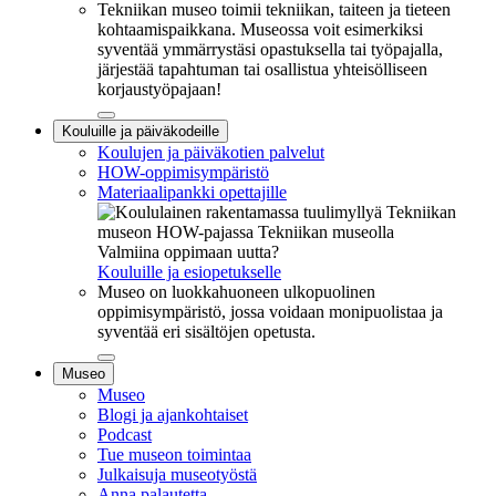
Tekniikan museo toimii tekniikan, taiteen ja tieteen
kohtaamispaikkana. Museossa voit esimerkiksi
syventää ymmärrystäsi opastuksella tai työpajalla,
järjestää tapahtuman tai osallistua yhteisölliseen
korjaustyöpajaan!
Sulje
Kouluille ja päiväkodeille
alavalikko
Koulujen ja päiväkotien palvelut
HOW-oppimisympäristö
Materiaalipankki opettajille
Valmiina oppimaan uutta?
Kouluille ja esiopetukselle
Museo on luokkahuoneen ulkopuolinen
oppimisympäristö, jossa voidaan monipuolistaa ja
syventää eri sisältöjen opetusta.
Sulje
Museo
alavalikko
Museo
Blogi ja ajankohtaiset
Podcast
Tue museon toimintaa
Julkaisuja museotyöstä
Anna palautetta