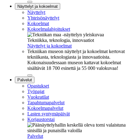
Sulje
Näyttelyt ja kokoelmat
alavalikko
Näyttelyt
Yhteisönäyttelyt
Kokoelmat
Kokoelmalahjoitukset
Tekniikka, teknologia, innovaatiot
Näyttelyt ja kokoelmat
Tekniikan museon näyttelyt ja kokoelmat kertovat
tekniikasta, teknologiasta ja innovaatioista.
Kokonaisuudessaan museon kattavat kokoelmat
sisältävät 18 700 esinettä ja 55 000 valokuvaa!
Sulje
Palvelut
alavalikko
Opastukset
Työpajat
Vuokratilat
Tapahtumapalvelut
Kokoelmapalvelut
Lasten syntymäpäivät
Korjaustorstai
Palvelut