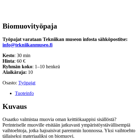
Biomuovityöpaja
Työpajat varataan Tekniikan museon infosta sähköpostitse:
info@tekniikanmuseo.fi
Kesto
: 30 min
Hinta
: 60 €
Ryhmän koko
: 1–10 henkeä
Alaikäraja:
10
Osasto:
Työpajat
Tuoteinfo
Kuvaus
Osaatko valmistaa muovia oman keittiökaappisi sisällöstä?
Perinteiselle muoville etsitään jatkuvasti ympäristöystävällisempiä
vaihtoehtoja, jotka hajoaisivat paremmin luonnossa. Yksi vaihtoehto
tällaiseksi materiaaliksi on biomuovi.