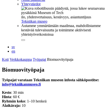
Yhteystiedot
ilo, yhdenvertaisuus, kestävyys, asiantuntijuus
Tekniikan museo
Autamme ymmärtämään maailmaa, mahdollistamme
kestävää tulevaisuutta ja toimimme aktiivisesti
yhteistyöverkostoissa
Sulje
alavalikko
sv
en
Koti
Verkkokauppa
Työpajat
Biomuovityöpaja
Biomuovityöpaja
Työpajat varataan Tekniikan museon infosta sähköpostitse:
info@tekniikanmuseo.fi
Kesto
: 30 min
Hinta
: 60 €
Ryhmän koko
: 1–10 henkeä
Alaikäraja:
10