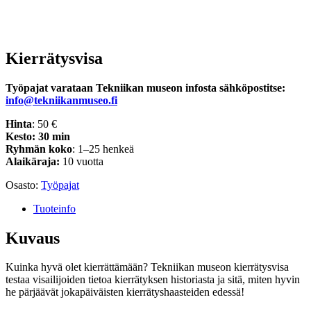
Kierrätysvisa
Työpajat varataan Tekniikan museon infosta sähköpostitse:
info@tekniikanmuseo.fi
Hinta
: 50 €
Kesto: 30 min
Ryhmän koko
: 1–25 henkeä
Alaikäraja:
10 vuotta
Osasto:
Työpajat
Tuoteinfo
Kuvaus
Kuinka hyvä olet kierrättämään? Tekniikan museon kierrätysvisa
testaa visailijoiden tietoa kierrätyksen historiasta ja sitä, miten hyvin
he pärjäävät jokapäiväisten kierrätyshaasteiden edessä!