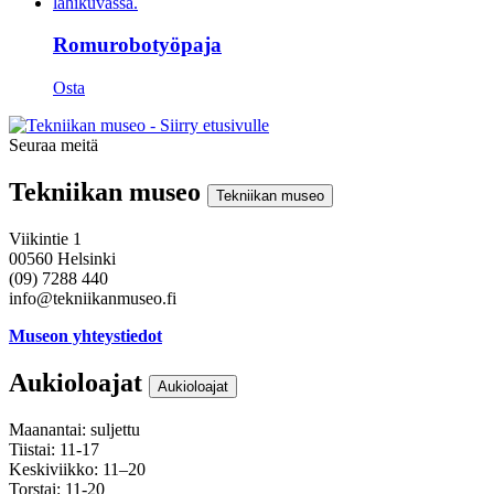
Romurobotyöpaja
Osta
Seuraa meitä
Instagram
Facebook
Youtube
Tekniikan museo
Tekniikan museo
Viikintie 1
00560 Helsinki
(09) 7288 440
info@tekniikanmuseo.fi
Museon yhteystiedot
Aukioloajat
Aukioloajat
Maanantai: suljettu
Tiistai: 11-17
Keskiviikko: 11–20
Torstai: 11-20