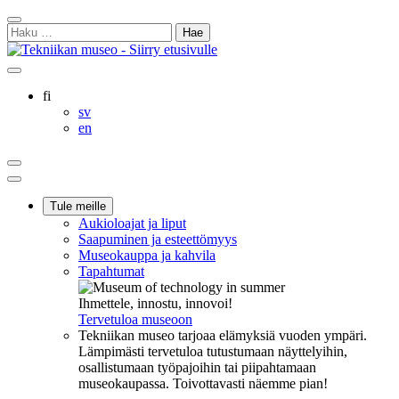
Siirry
Sulje
sisältöön
Haku:
hakukenttä
Ostoskorisi
Oma
Hae
tili
sivulta
Suomi
fi
Svenska
sv
English
en
Ostoskorisi
Oma
Hae
tili
Päävalikko
Tule meille
Aukioloajat ja liput
Saapuminen ja esteettömyys
Museokauppa ja kahvila
Tapahtumat
Ihmettele, innostu, innovoi!
Tervetuloa museoon
Tekniikan museo tarjoaa elämyksiä vuoden ympäri.
Lämpimästi tervetuloa tutustumaan näyttelyihin,
osallistumaan työpajoihin tai piipahtamaan
museokaupassa. Toivottavasti näemme pian!