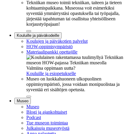
Tekniikan museo toimii tekniikan, taiteen ja tieteen
kohtaamispaikkana. Museossa voit esimerkiksi
syventää ymmärrystäsi opastuksella tai työpajalla,
järjestää tapahtuman tai osallistua yhteisölliseen
korjaustyöpajaan!
Sulje
Kouluille ja päiväkodeille
alavalikko
Koulujen ja päiväkotien palvelut
HOW-oppimisympäristö
Materiaalipankki opettajille
Valmiina oppimaan uutta?
Kouluille ja esiopetukselle
Museo on luokkahuoneen ulkopuolinen
oppimisympäristö, jossa voidaan monipuolistaa ja
syventää eri sisältöjen opetusta.
Sulje
Museo
alavalikko
Museo
Blogi ja ajankohtaiset
Podcast
Tue museon toimintaa
Julkaisuja museotyöstä
Anna palautetta