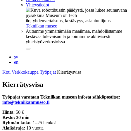
Yhteystiedot
ilo, yhdenvertaisuus, kestävyys, asiantuntijuus
Tekniikan museo
Autamme ymmärtämään maailmaa, mahdollistamme
kestävää tulevaisuutta ja toimimme aktiivisesti
yhteistyöverkostoissa
Sulje
alavalikko
sv
en
Koti
Verkkokauppa
Työpajat
Kierrätysvisa
Kierrätysvisa
Työpajat varataan Tekniikan museon infosta sähköpostitse:
info@tekniikanmuseo.fi
Hinta
: 50 €
Kesto: 30 min
Ryhmän koko
: 1–25 henkeä
Alaikäraja:
10 vuotta