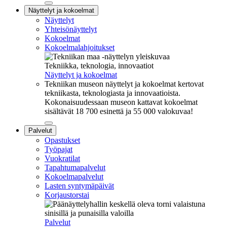
Sulje
Näyttelyt ja kokoelmat
alavalikko
Näyttelyt
Yhteisönäyttelyt
Kokoelmat
Kokoelmalahjoitukset
Tekniikka, teknologia, innovaatiot
Näyttelyt ja kokoelmat
Tekniikan museon näyttelyt ja kokoelmat kertovat
tekniikasta, teknologiasta ja innovaatioista.
Kokonaisuudessaan museon kattavat kokoelmat
sisältävät 18 700 esinettä ja 55 000 valokuvaa!
Sulje
Palvelut
alavalikko
Opastukset
Työpajat
Vuokratilat
Tapahtumapalvelut
Kokoelmapalvelut
Lasten syntymäpäivät
Korjaustorstai
Palvelut