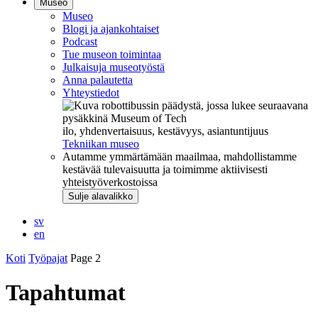
Museo
Museo
Blogi ja ajankohtaiset
Podcast
Tue museon toimintaa
Julkaisuja museotyöstä
Anna palautetta
Yhteystiedot
ilo, yhdenvertaisuus, kestävyys, asiantuntijuus
Tekniikan museo
Autamme ymmärtämään maailmaa, mahdollistamme
kestävää tulevaisuutta ja toimimme aktiivisesti
yhteistyöverkostoissa
Sulje alavalikko
sv
en
Koti
Työpajat
Page 2
Tapahtumat