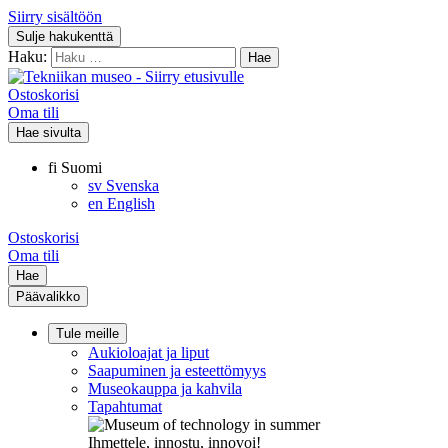
Siirry sisältöön
Sulje hakukenttä
Haku:
Ostoskorisi
Oma tili
Hae sivulta
fi
Suomi
sv
Svenska
en
English
Ostoskorisi
Oma tili
Hae
Päävalikko
Tule meille
Aukioloajat ja liput
Saapuminen ja esteettömyys
Museokauppa ja kahvila
Tapahtumat
Ihmettele, innostu, innovoi!