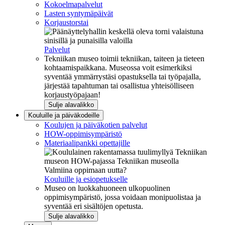
Kokoelmapalvelut
Lasten syntymäpäivät
Korjaustorstai
Palvelut
Tekniikan museo toimii tekniikan, taiteen ja tieteen
kohtaamispaikkana. Museossa voit esimerkiksi
syventää ymmärrystäsi opastuksella tai työpajalla,
järjestää tapahtuman tai osallistua yhteisölliseen
korjaustyöpajaan!
Sulje alavalikko
Kouluille ja päiväkodeille
Koulujen ja päiväkotien palvelut
HOW-oppimisympäristö
Materiaalipankki opettajille
Valmiina oppimaan uutta?
Kouluille ja esiopetukselle
Museo on luokkahuoneen ulkopuolinen
oppimisympäristö, jossa voidaan monipuolistaa ja
syventää eri sisältöjen opetusta.
Sulje alavalikko