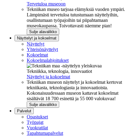
Tervetuloa museoon
Tekniikan museo tarjoaa elämyksiä vuoden ympäri.
Lämpimästi tervetuloa tutustumaan näyttelyihin,
osallistumaan työpajoihin tai piipahtamaan
museokaupassa. Toivottavasti näemme pian!
Sulje alavalikko
Näyttelyt ja kokoelmat
Näyttelyt
Yhteisönäyttelyt
Kokoelmat
Kokoelmalahjoitukset
Tekniikka, teknologia, innovaatiot
Näyttelyt ja kokoelmat
Tekniikan museon näyttelyt ja kokoelmat kertovat
tekniikasta, teknologiasta ja innovaatioista.
Kokonaisuudessaan museon kattavat kokoelmat
sisältävät 18 700 esinettä ja 55 000 valokuvaa!
Sulje alavalikko
Palvelut
Opastukset
Työpajat
Vuokratilat
Tapahtumapalvelut