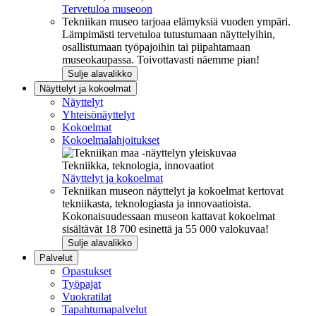
Tervetuloa museoon
Tekniikan museo tarjoaa elämyksiä vuoden ympäri.
Lämpimästi tervetuloa tutustumaan näyttelyihin,
osallistumaan työpajoihin tai piipahtamaan
museokaupassa. Toivottavasti näemme pian!
Sulje alavalikko
Näyttelyt ja kokoelmat
Näyttelyt
Yhteisönäyttelyt
Kokoelmat
Kokoelmalahjoitukset
Tekniikka, teknologia, innovaatiot
Näyttelyt ja kokoelmat
Tekniikan museon näyttelyt ja kokoelmat kertovat
tekniikasta, teknologiasta ja innovaatioista.
Kokonaisuudessaan museon kattavat kokoelmat
sisältävät 18 700 esinettä ja 55 000 valokuvaa!
Sulje alavalikko
Palvelut
Opastukset
Työpajat
Vuokratilat
Tapahtumapalvelut