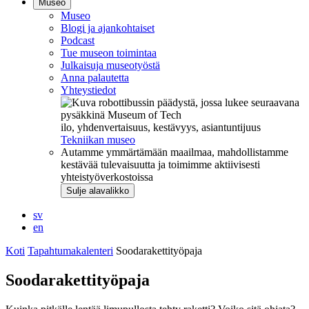
Museo
Museo
Blogi ja ajankohtaiset
Podcast
Tue museon toimintaa
Julkaisuja museotyöstä
Anna palautetta
Yhteystiedot
ilo, yhdenvertaisuus, kestävyys, asiantuntijuus
Tekniikan museo
Autamme ymmärtämään maailmaa, mahdollistamme
kestävää tulevaisuutta ja toimimme aktiivisesti
yhteistyöverkostoissa
Sulje alavalikko
sv
en
Koti
Tapahtumakalenteri
Soodarakettityöpaja
Soodarakettityöpaja