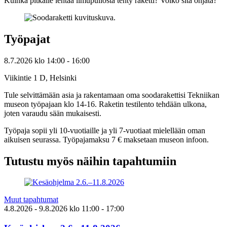
Kuinka pitkälle lentää limupullosta tehty raketti? Voiko sitä ohjata?
Työpajat
8.7.2026
klo
14:00
- 16:00
Viikintie 1 D, Helsinki
Tule selvittämään asia ja rakentamaan oma soodarakettisi Tekniikan
museon työpajaan klo 14-16. Raketin testilento tehdään ulkona,
joten varaudu sään mukaisesti.
Työpaja sopii yli 10-vuotiaille ja yli 7-vuotiaat mielellään oman
aikuisen seurassa. Työpajamaksu 7 € maksetaan museon infoon.
Tutustu myös näihin tapahtumiin
Muut tapahtumat
4.8.2026
- 9.8.2026
klo
11:00
- 17:00