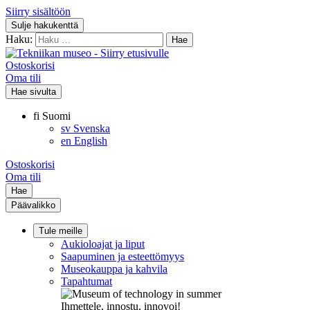
Siirry sisältöön
Sulje hakukenttä
Haku:
Ostoskorisi
Oma tili
Hae sivulta
fi
Suomi
sv
Svenska
en
English
Ostoskorisi
Oma tili
Hae
Päävalikko
Tule meille
Aukioloajat ja liput
Saapuminen ja esteettömyys
Museokauppa ja kahvila
Tapahtumat
Ihmettele, innostu, innovoi!