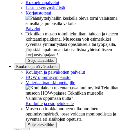
Kokoelmapalvelut
Lasten syntymäpäivät
Korjaustorstai
Palvelut
Tekniikan museo toimii tekniikan, taiteen ja tieteen
kohtaamispaikkana. Museossa voit esimerkiksi
syventää ymmärrystäsi opastuksella tai työpajalla,
järjestää tapahtuman tai osallistua yhteisölliseen
korjaustyöpajaan!
Sulje alavalikko
Kouluille ja päiväkodeille
Koulujen ja päiväkotien palvelut
HOW-oppimisympäristö
Materiaalipankki opettajille
Valmiina oppimaan uutta?
Kouluille ja esiopetukselle
Museo on luokkahuoneen ulkopuolinen
oppimisympäristö, jossa voidaan monipuolistaa ja
syventää eri sisältöjen opetusta.
Sulje alavalikko