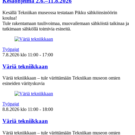
Kesäohjelma 2.6.–11.8.2026
Kesällä Tekniikan museossa testataan Pikku sähköinsinöörin
koulua!
Tule rakentamaan tuulivoimaa, muovailemaan sähköistä taikinaa ja
tutkimaan sähköllä toimivia esineitä.
Työpajat
7.8.2026
klo
11:00
- 17:00
Väriä tekniikkaan
Väriä tekniikkaan – tule värittämään Tekniikan museon omien
esineiden värityskuvia
Työpajat
8.8.2026
klo
11:00
- 18:00
Väriä tekniikkaan
Väriä tekniikkaan – tule värittämään Tekniikan museon omien