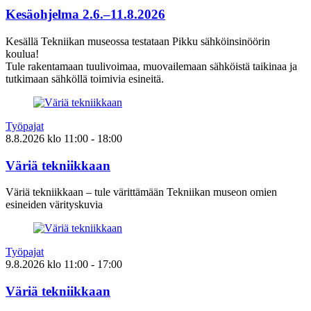
Kesäohjelma 2.6.–11.8.2026
Kesällä Tekniikan museossa testataan Pikku sähköinsinöörin
koulua!
Tule rakentamaan tuulivoimaa, muovailemaan sähköistä taikinaa ja
tutkimaan sähköllä toimivia esineitä.
Työpajat
8.8.2026
klo
11:00
- 18:00
Väriä tekniikkaan
Väriä tekniikkaan – tule värittämään Tekniikan museon omien
esineiden värityskuvia
Työpajat
9.8.2026
klo
11:00
- 17:00
Väriä tekniikkaan