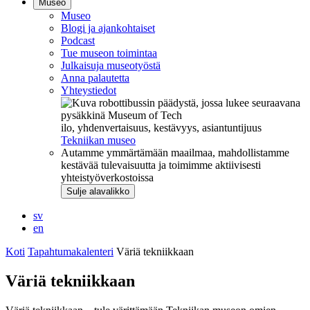
Museo
Museo
Blogi ja ajankohtaiset
Podcast
Tue museon toimintaa
Julkaisuja museotyöstä
Anna palautetta
Yhteystiedot
ilo, yhdenvertaisuus, kestävyys, asiantuntijuus
Tekniikan museo
Autamme ymmärtämään maailmaa, mahdollistamme
kestävää tulevaisuutta ja toimimme aktiivisesti
yhteistyöverkostoissa
Sulje alavalikko
sv
en
Koti
Tapahtumakalenteri
Väriä tekniikkaan
Väriä tekniikkaan