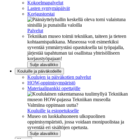
Kokoelmapalvelut
Lasten syntymäpäivät
Korjaustorstai
Palvelut
Tekniikan museo toimii tekniikan, taiteen ja tieteen
kohtaamispaikkana. Museossa voit esimerkiksi
syventää ymmärrystäsi opastuksella tai työpajalla,
järjestää tapahtuman tai osallistua yhteisölliseen
korjaustyöpajaan!
Sulje alavalikko
Kouluille ja päiväkodeille
Koulujen ja päiväkotien palvelut
HOW-oppimisympäristö
Materiaalipankki opettajille
Valmiina oppimaan uutta?
Kouluille ja esiopetukselle
Museo on luokkahuoneen ulkopuolinen
oppimisympäristö, jossa voidaan monipuolistaa ja
syventää eri sisältöjen opetusta.
Sulje alavalikko