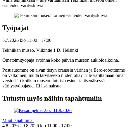
Väriä tekniikkaan – tule värittämään Tekniikan museon omien
esineiden värityskuvia
Työpajat
5.7.2026
klo
11:00
- 17:00
Tekniikan museo, Viikintie 1 D, Helsinki
Omatoimityöpaja avoinna koko päivän museon aukioloaikoina.
Postiautomme on aivan tietyn oranssin värinen ja Eero-robottimme
on valkoinen, mutta tarvitseeko niiden olla? Tule värittämään omat
versiosi Tekniikan museon tutuista esineistä itsenäisessä
väritystyöpajassa. Ei lisämaksua.
Tutustu myös näihin tapahtumiin
Muut tapahtumat
4.8.2026
- 9.8.2026
klo
11:00
- 17:00