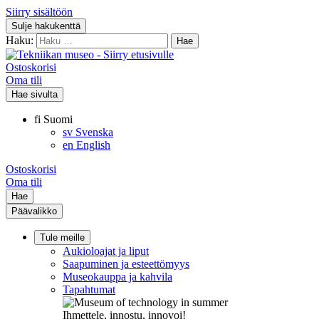
Siirry sisältöön
Sulje hakukenttä
Haku:
Ostoskorisi
Oma tili
Hae sivulta
fi
Suomi
sv
Svenska
en
English
Ostoskorisi
Oma tili
Hae
Päävalikko
Tule meille
Aukioloajat ja liput
Saapuminen ja esteettömyys
Museokauppa ja kahvila
Tapahtumat
Ihmettele, innostu, innovoi!