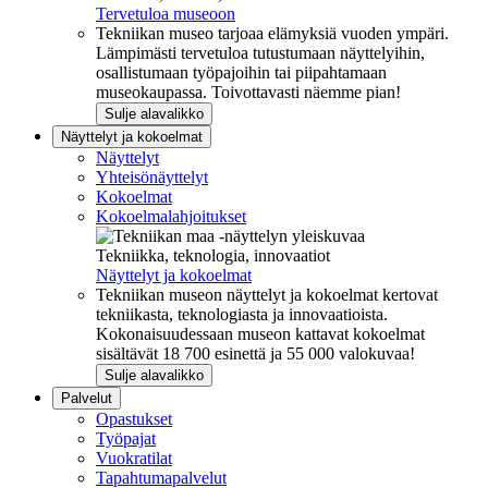
Tervetuloa museoon
Tekniikan museo tarjoaa elämyksiä vuoden ympäri.
Lämpimästi tervetuloa tutustumaan näyttelyihin,
osallistumaan työpajoihin tai piipahtamaan
museokaupassa. Toivottavasti näemme pian!
Sulje alavalikko
Näyttelyt ja kokoelmat
Näyttelyt
Yhteisönäyttelyt
Kokoelmat
Kokoelmalahjoitukset
Tekniikka, teknologia, innovaatiot
Näyttelyt ja kokoelmat
Tekniikan museon näyttelyt ja kokoelmat kertovat
tekniikasta, teknologiasta ja innovaatioista.
Kokonaisuudessaan museon kattavat kokoelmat
sisältävät 18 700 esinettä ja 55 000 valokuvaa!
Sulje alavalikko
Palvelut
Opastukset
Työpajat
Vuokratilat
Tapahtumapalvelut