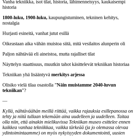
Vanha tekniikka, isot tilat, historia, lähimenneisyys, kaukaisempi
historia
1800-luku, 1900-luku,
kaupungistuminen, tekninen kehitys,
nostalgia
Hurjasti esineitä, vanhat jutut esillä
Oikeastaan aika vähän muistoa siitä, mitä vesilaitos alunperin oli
Paljon nähtävää eli aineistoa, mutta rajalliset tilat
Näyttelyn staattisuus, muutkin tahot käsittelevät tekniikan historiaa
Tekniikan yhä lisääntyvä
merkitys arjessa
Olisiko vielä tilaa osastolla ”
Näin muistamme 2040-luvun
tekniikan
”?
—
Kyllä, nähtäväähän meillä riittää, vaikka rajauksia esillepanossa on
tehty ja niitä tullaan tekemään aina uudelleen ja uudelleen. Taitaa
olla niin, että ainakin mielikuvissa Tekniikan museo esittelee ennen
kaikkea vanhaa tekniikkaa, vaikka tärkeää (ja jo olemassa olevaa
ydintoimintaamme) on myös nykyisyyden dokumentointi, uusien