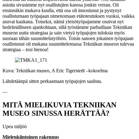
asioita sivusimme nyt osallistujien kanssa jonkin verran. Oli
ensinnäkin mukava kuulla, että osa oli innostunut ja pystynyt
osallistumaan työpajaan nimenomaan etätoteutuksen vuoksi, vaikka
asuvat kaukana. Toiseksi, nämä yleisötyöpajamme osuivat nyt
hedelmälliseen ajankohtaan, sillä työstämme parhaillaan Tekniikan
museon uutta strategiaa ja sain vietyä työpajojen tuloksia myös
suoraan tähän suunnittelutyöhön. Toisin sanoen jokainen työpajaan
osallistunut oli mukana suunnittelemassa Tekniikan museon tulevaa
strategiaa – tosi hienoa!
Kuva: Tekniikan museo, A Eric Tigerstedt –kokoelma
Lähdetäänpä sitten perkaamaan työpajojen saalista.
—
MITÄ MIELIKUVIA TEKNIIKAN
MUSEO SINUSSA HERÄTTÄÄ?
Upea miljöö
Mielenkiintoinen rakennus