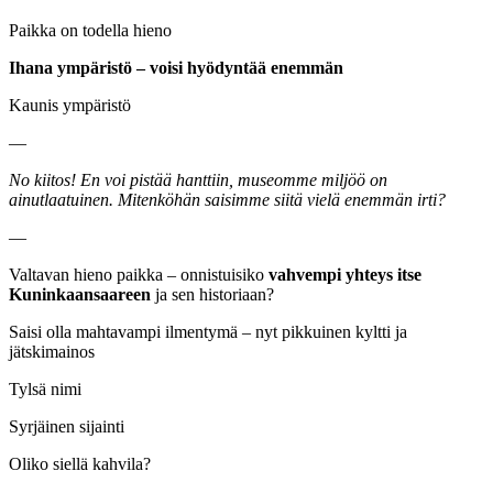
Paikka on todella hieno
Ihana ympäristö – voisi hyödyntää enemmän
Kaunis ympäristö
—
No kiitos! En voi pistää hanttiin, museomme miljöö on
ainutlaatuinen. Mitenköhän saisimme siitä vielä enemmän irti?
—
Valtavan hieno paikka – onnistuisiko
vahvempi yhteys itse
Kuninkaansaareen
ja sen historiaan?
Saisi olla mahtavampi ilmentymä – nyt pikkuinen kyltti ja
jätskimainos
Tylsä nimi
Syrjäinen sijainti
Oliko siellä kahvila?