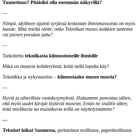
Tunnettuus? Pitäisikö olla enemmän näkyvillä?
—
Niinpä, idyllinen sijainti syrjässä keskustan ihmismassoista on myös
haaste. Mitä mieltä olette, onko Tekniikan museo kaikkien tuntema
vai pienen porukan juttu?
—
Tarkoitettu
tekniikasta kiinnostuneille ihmisille
Mikä on museon kohderyhmä; keitä siellä lopulta käy?
Tekniikka ja nykynuoriso –
kiinnostaako museo nuoria?
—
Hyviä ja aiheellisia vastakysymyksiä. Haluamme panostaa siihen,
että myös uudet kävijät löytävät museon. Entäs ne sisällöt sitten;
mitä mielikuvia tai muistikuvia teillä on näyttelyistämme?
—
Tekniset loikat Suomessa,
perinteinen teollisuus, paperiteollisuus