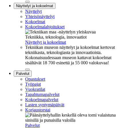
Sulje
Näyttelyt ja kokoelmat
alavalikko
Näyttelyt
Yhteisönäyttelyt
Kokoelmat
Kokoelmalahjoitukset
Tekniikka, teknologia, innovaatiot
Näyttelyt ja kokoelmat
Tekniikan museon näyttelyt ja kokoelmat kertovat
tekniikasta, teknologiasta ja innovaatioista.
Kokonaisuudessaan museon kattavat kokoelmat
sisältävät 18 700 esinettä ja 55 000 valokuvaa!
Sulje
Palvelut
alavalikko
Opastukset
Työpajat
Vuokratilat
Tapahtumapalvelut
Kokoelmapalvelut
Lasten syntymäpäivät
Korjaustorstai
Palvelut