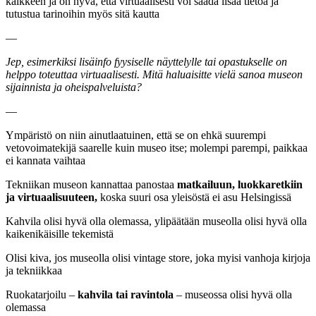
kaikkeen ja on hyvä, että virtuaalisesti voi saada lisää tietoa ja
tutustua tarinoihin myös sitä kautta
—
Jep, esimerkiksi lisäinfo fyysiselle näyttelylle tai opastukselle on
helppo toteuttaa virtuaalisesti. Mitä haluaisitte vielä sanoa museon
sijainnista ja oheispalveluista?
—
Ympäristö on niin ainutlaatuinen, että se on ehkä suurempi
vetovoimatekijä saarelle kuin museo itse; molempi parempi, paikkaa
ei kannata vaihtaa
Tekniikan museon kannattaa panostaa
matkailuun, luokkaretkiin
ja virtuaalisuuteen,
koska suuri osa yleisöstä ei asu Helsingissä
Kahvila olisi hyvä olla olemassa, ylipäätään museolla olisi hyvä olla
kaikenikäisille tekemistä
Olisi kiva, jos museolla olisi vintage store, joka myisi vanhoja kirjoja
ja tekniikkaa
Ruokatarjoilu –
kahvila tai ravintola
– museossa olisi hyvä olla
olemassa