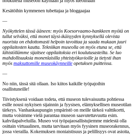
houkutella museoon käymään ja myös ideoimaan
Kesätöihin kymmenen tubettajaa ja bloggaajaa
—
Nyökyttelen tässä ääneen: myös Koesorvaamo-hankkeen myötä on
tullut selväksi, että monet täysi-ikäisyyden kynnyksellä olevista
nuorista on ehdottomasti helpoin tavoittaa ja saada mukaan juuri
oppilaitosten kautta. Tekniikan museolla on myös etuna se, että
lähistöllämme sijaitsee oppilaitoksia eri koulutusasteilta. Se luo
mahdollisuuksia monenlaisilla yhteistyökuvioille ja tietysti ihan
myös
maksuttomille museokäynneille
opetuksen puitteissa.
—
No niin, tässä sitä ollaan. Iso kiitos kaikille työpajoihin
osallistuneille!
Tiivistyksenä voidaan todeta, että museon tulevaisuutta pohtiessa
esille nousi nykyisen sijainnin ja fyysisen, elämyksellisen museotilan
tärkeys. Vanhankaupungin ympäristö on meille tärkeä valttikortti,
mutta voisimme vielä parantaa museon saavutettavuutta esim.
kahvilapalveluilla. Museo voi työpajaosallistujiemme mielestä olla
osittain virtuaalinen, mutta tarvitaan myös fyysinen museorakennus,
jossa vierailla. Kokemuksen moniaistisuus ja pelillisyys ovat asioita,