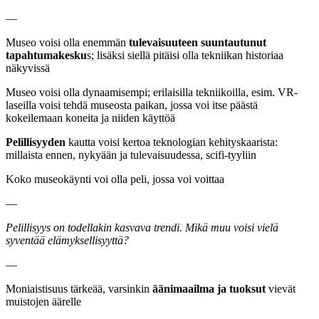
—
Museo voisi olla enemmän
tulevaisuuteen suuntautunut
tapahtumakesku
s; lisäksi siellä pitäisi olla tekniikan historiaa
näkyvissä
Museo voisi olla dynaamisempi; erilaisilla tekniikoilla, esim. VR-
laseilla voisi tehdä museosta paikan, jossa voi itse päästä
kokeilemaan koneita ja niiden käyttöä
Pelillisyyden
kautta voisi kertoa teknologian kehityskaarista:
millaista ennen, nykyään ja tulevaisuudessa, scifi-tyyliin
Koko museokäynti voi olla peli, jossa voi voittaa
—
Pelillisyys on todellakin kasvava trendi. Mikä muu voisi vielä
syventää elämyksellisyyttä?
—
Moniaistisuus tärkeää, varsinkin
äänimaailma ja tuoksut
vievät
muistojen äärelle