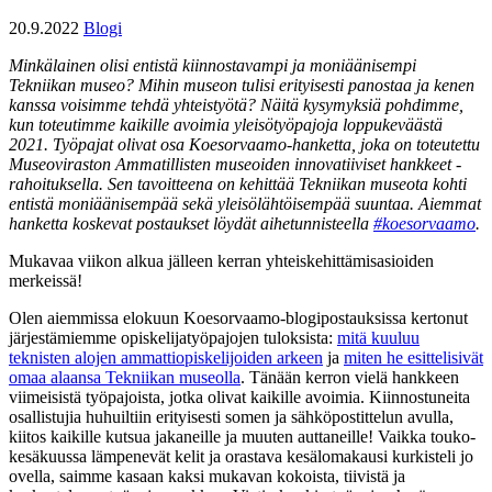
20.9.2022
Blogi
Minkälainen olisi entistä kiinnostavampi ja moniäänisempi
Tekniikan museo? Mihin museon tulisi erityisesti panostaa ja kenen
kanssa voisimme tehdä yhteistyötä? Näitä kysymyksiä pohdimme,
kun toteutimme kaikille avoimia yleisötyöpajoja loppukeväästä
2021.
Työpajat olivat osa Koesorvaamo-hanketta, joka on toteutettu
Museoviraston Ammatillisten museoiden innovatiiviset hankkeet -
rahoituksella. Sen tavoitteena on kehittää Tekniikan museota kohti
entistä moniäänisempää sekä yleisölähtöisempää suuntaa. Aiemmat
hanketta koskevat postaukset löydät aihetunnisteella
#koesorvaamo
.
Mukavaa viikon alkua jälleen kerran yhteiskehittämisasioiden
merkeissä!
Olen aiemmissa elokuun Koesorvaamo-blogipostauksissa kertonut
järjestämiemme opiskelijatyöpajojen tuloksista:
mitä kuuluu
teknisten alojen ammattiopiskelijoiden arkeen
ja
miten he esittelisivät
omaa alaansa Tekniikan museolla
. Tänään kerron vielä hankkeen
viimeisistä työpajoista, jotka olivat kaikille avoimia. Kiinnostuneita
osallistujia huhuiltiin erityisesti somen ja sähköpostittelun avulla,
kiitos kaikille kutsua jakaneille ja muuten auttaneille! Vaikka touko-
kesäkuussa lämpenevät kelit ja orastava kesälomakausi kurkisteli jo
ovella, saimme kasaan kaksi mukavan kokoista, tiivistä ja