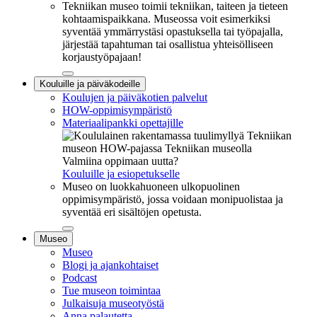
Tekniikan museo toimii tekniikan, taiteen ja tieteen
kohtaamispaikkana. Museossa voit esimerkiksi
syventää ymmärrystäsi opastuksella tai työpajalla,
järjestää tapahtuman tai osallistua yhteisölliseen
korjaustyöpajaan!
Sulje
Kouluille ja päiväkodeille
alavalikko
Koulujen ja päiväkotien palvelut
HOW-oppimisympäristö
Materiaalipankki opettajille
Valmiina oppimaan uutta?
Kouluille ja esiopetukselle
Museo on luokkahuoneen ulkopuolinen
oppimisympäristö, jossa voidaan monipuolistaa ja
syventää eri sisältöjen opetusta.
Sulje
Museo
alavalikko
Museo
Blogi ja ajankohtaiset
Podcast
Tue museon toimintaa
Julkaisuja museotyöstä
Anna palautetta