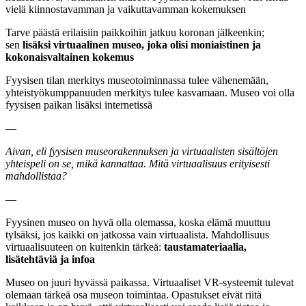
vielä kiinnostavamman ja vaikuttavamman kokemuksen
Tarve päästä erilaisiin paikkoihin jatkuu koronan jälkeenkin;
sen
lisäksi virtuaalinen museo, joka olisi moniaistinen ja
kokonaisvaltainen kokemus
Fyysisen tilan merkitys museotoiminnassa tulee vähenemään,
yhteistyökumppanuuden merkitys tulee kasvamaan. Museo voi olla
fyysisen paikan lisäksi internetissä
—
Aivan, eli fyysisen museorakennuksen ja virtuaalisten sisältöjen
yhteispeli on se, mikä kannattaa. Mitä virtuaalisuus erityisesti
mahdollistaa?
—
Fyysinen museo on hyvä olla olemassa, koska elämä muuttuu
tylsäksi, jos kaikki on jatkossa vain virtuaalista. Mahdollisuus
virtuaalisuuteen on kuitenkin tärkeä:
taustamateriaalia,
lisätehtäviä ja infoa
Museo on juuri hyvässä paikassa. Virtuaaliset VR-systeemit tulevat
olemaan tärkeä osa museon toimintaa. Opastukset eivät riitä