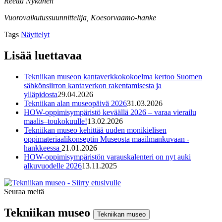
Reetta Nykänen
Vuorovaikutussuunnittelija, Koesorvaamo-hanke
Tags
Näyttelyt
Lisää luettavaa
Tekniikan museon kantaverkkokokoelma kertoo Suomen
sähkönsiirron kantaverkon rakentamisesta ja
ylläpidosta
29.04.2026
Tekniikan alan museopäivä 2026
31.03.2026
HOW-oppimisympäristö keväällä 2026 – varaa vierailu
maalis–toukokuulle!
13.02.2026
Tekniikan museo kehittää uuden monikielisen
oppimateriaalikonseptin Museosta maailmankuvaan -
hankkeessa
21.01.2026
HOW-oppimisympäristön varauskalenteri on nyt auki
alkuvuodelle 2026
13.11.2025
Seuraa meitä
Instagram
Facebook
Youtube
Tekniikan museo
Tekniikan museo