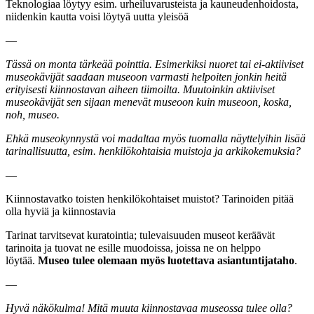
Teknologiaa löytyy esim. urheiluvarusteista ja kauneudenhoidosta,
niidenkin kautta voisi löytyä uutta yleisöä
—
Tässä on monta tärkeää pointtia. Esimerkiksi nuoret tai ei-aktiiviset
museokävijät saadaan museoon varmasti helpoiten jonkin heitä
erityisesti kiinnostavan aiheen tiimoilta. Muutoinkin aktiiviset
museokävijät sen sijaan menevät museoon kuin museoon, koska,
noh, museo.
Ehkä museokynnystä voi madaltaa myös tuomalla näyttelyihin lisää
tarinallisuutta, esim. henkilökohtaisia muistoja ja arkikokemuksia?
—
Kiinnostavatko toisten henkilökohtaiset muistot? Tarinoiden pitää
olla hyviä ja kiinnostavia
Tarinat tarvitsevat kuratointia; tulevaisuuden museot keräävät
tarinoita ja tuovat ne esille muodoissa, joissa ne on helppo
löytää.
Museo tulee olemaan myös luotettava asiantuntijataho
.
—
Hyvä näkökulma! Mitä muuta kiinnostavaa museossa tulee olla?