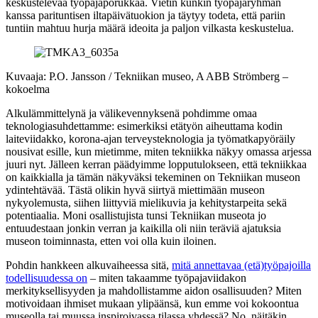
keskustelevaa työpajaporukkaa. Vietin kunkin työpajaryhmän
kanssa parituntisen iltapäivätuokion ja täytyy todeta, että pariin
tuntiin mahtuu hurja määrä ideoita ja paljon vilkasta keskustelua.
Kuvaaja: P.O. Jansson / Tekniikan museo, A ABB Strömberg –
kokoelma
Alkulämmittelynä ja välikevennyksenä pohdimme omaa
teknologiasuhdettamme: esimerkiksi etätyön aiheuttama kodin
laiteviidakko, korona-ajan terveysteknologia ja työmatkapyöräily
nousivat esille, kun mietimme, miten tekniikka näkyy omassa arjessa
juuri nyt. Jälleen kerran päädyimme lopputulokseen, että tekniikkaa
on kaikkialla ja tämän näkyväksi tekeminen on Tekniikan museon
ydintehtävää. Tästä olikin hyvä siirtyä miettimään museon
nykyolemusta, siihen liittyviä mielikuvia ja kehitystarpeita sekä
potentiaalia. Moni osallistujista tunsi Tekniikan museota jo
entuudestaan jonkin verran ja kaikilla oli niin teräviä ajatuksia
museon toiminnasta, etten voi olla kuin iloinen.
Pohdin hankkeen alkuvaiheessa sitä,
mitä annettavaa (etä)työpajoilla
todellisuudessa on
– miten takaamme työpajaviidakon
merkityksellisyyden ja mahdollistamme aidon osallisuuden? Miten
motivoidaan ihmiset mukaan ylipäänsä, kun emme voi kokoontua
museolla tai muussa inspiroivassa tilassa yhdessä? No, näitäkin