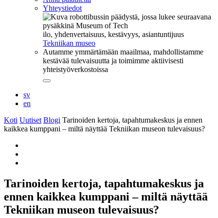
Yhteystiedot
ilo, yhdenvertaisuus, kestävyys, asiantuntijuus
Tekniikan museo
Autamme ymmärtämään maailmaa, mahdollistamme
kestävää tulevaisuutta ja toimimme aktiivisesti
yhteistyöverkostoissa
Sulje
alavalikko
sv
en
Koti
Uutiset
Blogi
Tarinoiden kertoja, tapahtumakeskus ja ennen
kaikkea kumppani – miltä näyttää Tekniikan museon tulevaisuus?
Share
to:
Share
facebook
to:
Share
twitter
to:
whatsapp
Tarinoiden kertoja, tapahtumakeskus ja
ennen kaikkea kumppani – miltä näyttää
Tekniikan museon tulevaisuus?