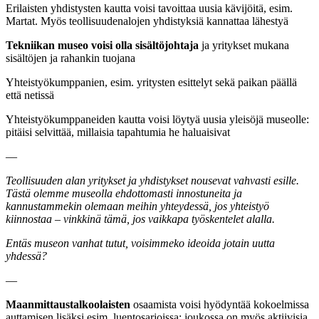
Erilaisten yhdistysten kautta voisi tavoittaa uusia kävijöitä, esim.
Martat. Myös teollisuudenalojen yhdistyksiä kannattaa lähestyä
Tekniikan museo voisi olla sisältöjohtaja
ja yritykset mukana
sisältöjen ja rahankin tuojana
Yhteistyökumppanien, esim. yritysten esittelyt sekä paikan päällä
että netissä
Yhteistyökumppaneiden kautta voisi löytyä uusia yleisöjä museolle:
pitäisi selvittää, millaisia tapahtumia he haluaisivat
—
Teollisuuden alan yritykset ja yhdistykset nousevat vahvasti esille.
Tästä olemme museolla ehdottomasti innostuneita ja
kannustammekin olemaan meihin yhteydessä, jos yhteistyö
kiinnostaa – vinkkinä tämä, jos vaikkapa työskentelet alalla
.
Entäs museon vanhat tutut, voisimmeko ideoida jotain uutta
yhdessä?
—
Maanmittaustalkoolaisten
osaamista voisi hyödyntää kokoelmissa
auttamisen lisäksi esim. luentosarjoissa; joukossa on myös aktiivisia