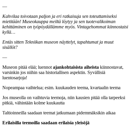
—
Kahvilaa toivotaan paljon ja eri ratkaisuja sen toteuttamiseksi
mietitään! Museokauppa meiltä löytyy ja sen tuotevalikoiman
kehittäminen on työpöydällämme myös. Vintagehommat kiinnostaisi
kyllä…
Entäs sitten Tekniikan museon näyttelyt, tapahtumat ja muut
sisällöt?
—
Museon pitää elää; luennot
ajankohtaisista aiheista
kiinnostavat,
varsinkin jos niihin saa historiallisen aspektin. Syvällisiä
luentosarjoja!
Nopeampaa vaihtelua; esim. kuukauden teema, kvartaalin teema
Jos museolla on vaihtuvia teemoja, niin kausien pitää olla tarpeeksi
pitkiä, vähintään kolme kuukautta
Taltioinneilla saadaan teemat jatkumaan pidemmäksikin aikaa
Erilaisilla teemoilla saadaan erilaisia yleisöjä