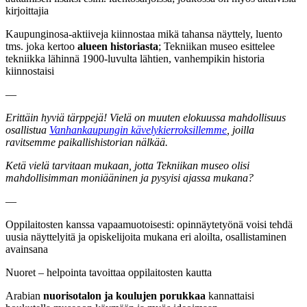
kirjoittajia
Kaupunginosa-aktiiveja kiinnostaa mikä tahansa näyttely, luento
tms. joka kertoo
alueen historiasta
; Tekniikan museo esittelee
tekniikka lähinnä 1900-luvulta lähtien, vanhempikin historia
kiinnostaisi
—
Erittäin hyviä tärppejä! Vielä on muuten elokuussa mahdollisuus
osallistua
Vanhankaupungin kävelykierroksillemme
, joilla
ravitsemme paikallishistorian nälkää.
Ketä vielä tarvitaan mukaan, jotta Tekniikan museo olisi
mahdollisimman moniääninen ja pysyisi ajassa mukana?
—
Oppilaitosten kanssa vapaamuotoisesti: opinnäytetyönä voisi tehdä
uusia näyttelyitä ja opiskelijoita mukana eri aloilta, osallistaminen
avainsana
Nuoret – helpointa tavoittaa oppilaitosten kautta
Arabian
nuorisotalon ja koulujen porukkaa
kannattaisi