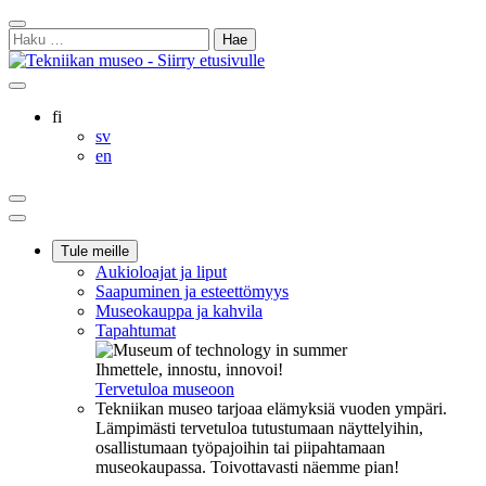
Siirry
Sulje
sisältöön
Haku:
hakukenttä
Ostoskorisi
Oma
Hae
tili
sivulta
Suomi
fi
Svenska
sv
English
en
Ostoskorisi
Oma
Hae
tili
Päävalikko
Tule meille
Aukioloajat ja liput
Saapuminen ja esteettömyys
Museokauppa ja kahvila
Tapahtumat
Ihmettele, innostu, innovoi!
Tervetuloa museoon
Tekniikan museo tarjoaa elämyksiä vuoden ympäri.
Lämpimästi tervetuloa tutustumaan näyttelyihin,
osallistumaan työpajoihin tai piipahtamaan
museokaupassa. Toivottavasti näemme pian!