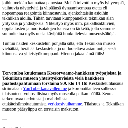
joihin meidän kannattaa panostaa. Meiltä toivottiin myös lyhyempiä,
vaihtuvia näyttelyitä ja ylipäänsä dynaamisempaa otetta eli
nopeampaa reagointia kiinnostaviin, ajankohtaisiin asioihin
tekniikan aloilla. Tähän tarvitaan kumppaneiksi tekniikan alan
yrityksiä ja yhdistyksiä. Yhteistyö myös mm. paikallisaktiivien,
oppilaitosten ja nuorisotalojen kanssa on tärkeää, jotta saamme
suunniteltua myös uusia kävijöitä houkuttelevia museosisältöjä.
Tuntuu näiden keskustelun pohjalta siltä, että Tekniikan museo
viehättää, herättää keskustelua ja on luotettava asiantuntija sekä
kiinnostava yhteistyökumppani. Hienoa jakaa tämä fiilis!
—
Tervetuloa kuulemaan Koesorvaamo-hankkeen työpajoista ja
Tekniikan museon yhteistyökuvioista vielä hankkeen
päätöstapahtumaan torstaina 9.9. klo 14-16!
Keskustelutilaisuus
striimataan
YouTube-kanavallemme
ja koronatilanteen salliessa
tilaisuuteen voi osallistua myös museolla paikan päällä. Seuraa
tarkentuvaa tiedotusta ja mahdollista
etukäteisilmoittautumista
verkkosivuiltamme
. Tilaisuus ja Tekniikan
museon pääsylippu on torstaisin maksuton.
—