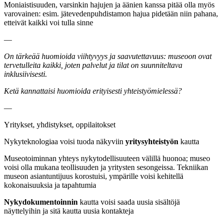
Moniaistisuuden, varsinkin hajujen ja äänien kanssa pitää olla myös
varovainen: esim. jätevedenpuhdistamon hajua pidetään niin pahana,
etteivät kaikki voi tulla sinne
—
On tärkeää huomioida viihtyvyys ja saavutettavuus: museoon ovat
tervetulleita kaikki, joten palvelut ja tilat on suunniteltava
inklusiivisesti.
Ketä kannattaisi huomioida erityisesti yhteistyömielessä?
—
Yritykset, yhdistykset, oppilaitokset
Nykyteknologiaa voisi tuoda näkyviin
yritysyhteistyön
kautta
Museotoiminnan yhteys nykytodellisuuteen välillä huonoa; museo
voisi olla mukana teollisuuden ja yritysten sesongeissa. Tekniikan
museon asiantuntijuus korostuisi, ympärille voisi kehitellä
kokonaisuuksia ja tapahtumia
Nykydokumentoinnin
kautta voisi saada uusia sisältöjä
näyttelyihin ja sitä kautta uusia kontakteja