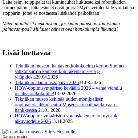
Laita esim. teippipalat tai kuminauhat liukuesteiksi robottikäden
sormenpäihin, jotta esineet eivät putoa! Myös vetolenkille voi laittaa
stopparin, jottei se nostaessa luiskahda paikoiltaan
Miten muuttaisit mekanismia, jos sinun pitäisi nostaa jotakin
painavampaa? Millaiset esineet ovat hankalimpia liikuttaa?
Lisää luettavaa
Tekniikan museon kantaverkkokokoelma kertoo Suomen
sähkönsiirron kantaverkon rakentamisesta ja
ylläpidosta
29.04.2026
Tekniikan alan museopäivä 2026
31.03.2026
HOW-oppimisympäristö keväällä 2026 – varaa vierailu
maalis–toukokuulle!
13.02.2026
Tekniikan museo kehittää uuden monikielisen
oppimateriaalikonseptin Museosta maailmankuvaan -
hankkeessa
21.01.2026
HOW-oppimisympäristön varauskalenteri on nyt auki
alkuvuodelle 2026
13.11.2025
Seuraa meitä