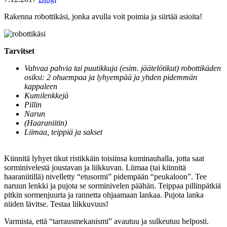
Rakenna robottikäsi, jonka avulla voit poimia ja siirtää asioita!
Tarvitset
Vahvaa pahvia tai puutikkuja (esim. jäätelötikut) robottikäden
osiksi: 2 ohuempaa ja lyhyempää ja yhden pidemmän
kappaleen
Kumilenkkejä
Pillin
Narun
(Haaraniitin)
Liimaa, teippiä ja sakset
Kiinnitä lyhyet tikut ristikkäin toisiinsa kuminauhalla, jotta saat
sorminivelestä joustavan ja liikkuvan. Liimaa (tai kiinnitä
haaraniitillä) nivelletty “etusormi” pidempään “peukaloon”. Tee
naruun lenkki ja pujota se sorminivelen päähän. Teippaa pillinpätkiä
pitkin sormenjuurta ja rannetta ohjaamaan lankaa. Pujota lanka
niiden lävitse. Testaa liikkuvuus!
Varmista, että “tarrausmekanismi” avautuu ja sulkeutuu helposti.