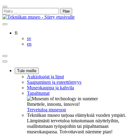
Siirry
Sulje
sisältöön
Haku:
hakukenttä
Ostoskorisi
Oma
Hae
tili
sivulta
Suomi
fi
Svenska
sv
English
en
Ostoskorisi
Oma
Hae
tili
Päävalikko
Tule meille
Aukioloajat ja liput
Saapuminen ja esteettömyys
Museokauppa ja kahvila
Tapahtumat
Ihmettele, innostu, innovoi!
Tervetuloa museoon
Tekniikan museo tarjoaa elämyksiä vuoden ympäri.
Lämpimästi tervetuloa tutustumaan näyttelyihin,
osallistumaan työpajoihin tai piipahtamaan
museokaupassa. Toivottavasti näemme pian!