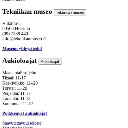
Instagram
Facebook
Youtube
Tekniikan museo
Tekniikan museo
Viikintie 1
00560 Helsinki
(09) 7288 440
info@tekniikanmuseo.fi
Museon yhteystiedot
Aukioloajat
Aukioloajat
Maanantai: suljettu
Tiistai: 11-17
Keskiviikko: 11–20
Torstai: 11-20
Perjantai: 11-17
Lauantai: 11-18
Sunnuntai: 11-17
Poikkeavat aukioloajat
Saavutettavuusseloste