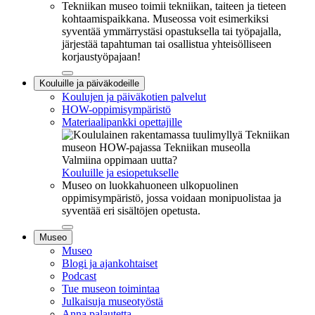
Tekniikan museo toimii tekniikan, taiteen ja tieteen
kohtaamispaikkana. Museossa voit esimerkiksi
syventää ymmärrystäsi opastuksella tai työpajalla,
järjestää tapahtuman tai osallistua yhteisölliseen
korjaustyöpajaan!
Sulje
Kouluille ja päiväkodeille
alavalikko
Koulujen ja päiväkotien palvelut
HOW-oppimisympäristö
Materiaalipankki opettajille
Valmiina oppimaan uutta?
Kouluille ja esiopetukselle
Museo on luokkahuoneen ulkopuolinen
oppimisympäristö, jossa voidaan monipuolistaa ja
syventää eri sisältöjen opetusta.
Sulje
Museo
alavalikko
Museo
Blogi ja ajankohtaiset
Podcast
Tue museon toimintaa
Julkaisuja museotyöstä
Anna palautetta