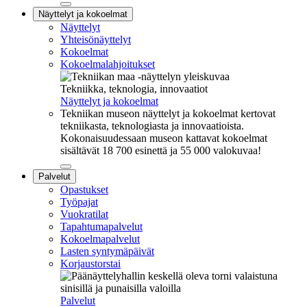
Sulje
Näyttelyt ja kokoelmat
alavalikko
Näyttelyt
Yhteisönäyttelyt
Kokoelmat
Kokoelmalahjoitukset
Tekniikka, teknologia, innovaatiot
Näyttelyt ja kokoelmat
Tekniikan museon näyttelyt ja kokoelmat kertovat
tekniikasta, teknologiasta ja innovaatioista.
Kokonaisuudessaan museon kattavat kokoelmat
sisältävät 18 700 esinettä ja 55 000 valokuvaa!
Sulje
Palvelut
alavalikko
Opastukset
Työpajat
Vuokratilat
Tapahtumapalvelut
Kokoelmapalvelut
Lasten syntymäpäivät
Korjaustorstai
Palvelut