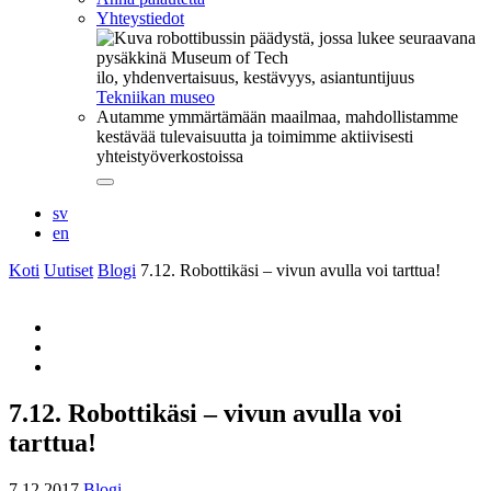
Yhteystiedot
ilo, yhdenvertaisuus, kestävyys, asiantuntijuus
Tekniikan museo
Autamme ymmärtämään maailmaa, mahdollistamme
kestävää tulevaisuutta ja toimimme aktiivisesti
yhteistyöverkostoissa
Sulje
alavalikko
sv
en
Koti
Uutiset
Blogi
7.12. Robottikäsi – vivun avulla voi tarttua!
Share
to:
Share
facebook
to:
Share
twitter
to:
whatsapp
7.12. Robottikäsi – vivun avulla voi
tarttua!
7.12.2017
Blogi