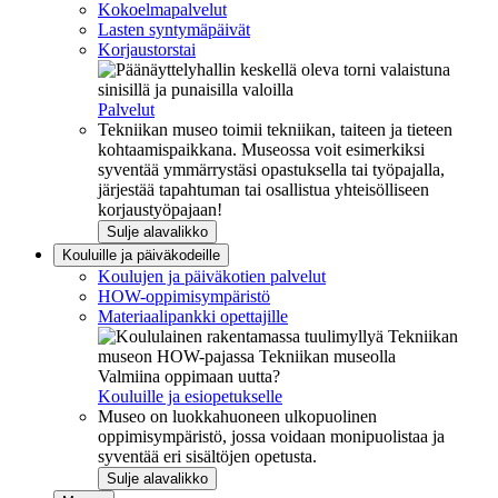
Kokoelmapalvelut
Lasten syntymäpäivät
Korjaustorstai
Palvelut
Tekniikan museo toimii tekniikan, taiteen ja tieteen
kohtaamispaikkana. Museossa voit esimerkiksi
syventää ymmärrystäsi opastuksella tai työpajalla,
järjestää tapahtuman tai osallistua yhteisölliseen
korjaustyöpajaan!
Sulje alavalikko
Kouluille ja päiväkodeille
Koulujen ja päiväkotien palvelut
HOW-oppimisympäristö
Materiaalipankki opettajille
Valmiina oppimaan uutta?
Kouluille ja esiopetukselle
Museo on luokkahuoneen ulkopuolinen
oppimisympäristö, jossa voidaan monipuolistaa ja
syventää eri sisältöjen opetusta.
Sulje alavalikko