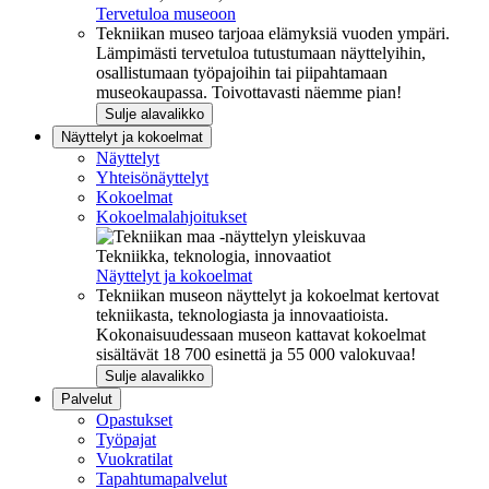
Tervetuloa museoon
Tekniikan museo tarjoaa elämyksiä vuoden ympäri.
Lämpimästi tervetuloa tutustumaan näyttelyihin,
osallistumaan työpajoihin tai piipahtamaan
museokaupassa. Toivottavasti näemme pian!
Sulje alavalikko
Näyttelyt ja kokoelmat
Näyttelyt
Yhteisönäyttelyt
Kokoelmat
Kokoelmalahjoitukset
Tekniikka, teknologia, innovaatiot
Näyttelyt ja kokoelmat
Tekniikan museon näyttelyt ja kokoelmat kertovat
tekniikasta, teknologiasta ja innovaatioista.
Kokonaisuudessaan museon kattavat kokoelmat
sisältävät 18 700 esinettä ja 55 000 valokuvaa!
Sulje alavalikko
Palvelut
Opastukset
Työpajat
Vuokratilat
Tapahtumapalvelut