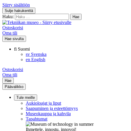
Siirry sisältöön
Sulje hakukenttä
Haku:
Ostoskorisi
Oma tili
Hae sivulta
fi
Suomi
sv
Svenska
en
English
Ostoskorisi
Oma tili
Hae
Päävalikko
Tule meille
Aukioloajat ja liput
Saapuminen ja esteettömyys
Museokauppa ja kahvila
Tapahtumat
Ihmettele, innostu, innovoi!