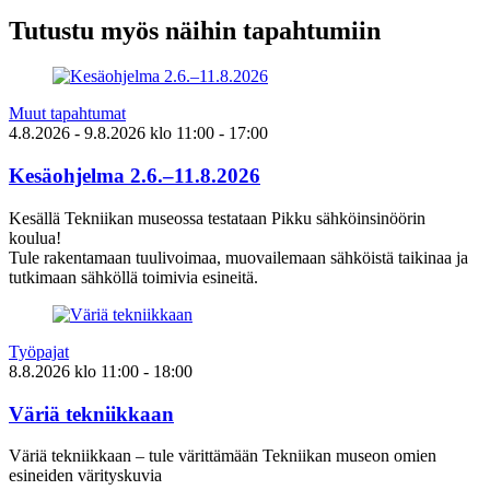
Tutustu myös näihin tapahtumiin
Muut tapahtumat
4.8.2026
- 9.8.2026
klo
11:00
- 17:00
Kesäohjelma 2.6.–11.8.2026
Kesällä Tekniikan museossa testataan Pikku sähköinsinöörin
koulua!
Tule rakentamaan tuulivoimaa, muovailemaan sähköistä taikinaa ja
tutkimaan sähköllä toimivia esineitä.
Työpajat
8.8.2026
klo
11:00
- 18:00
Väriä tekniikkaan
Väriä tekniikkaan – tule värittämään Tekniikan museon omien
esineiden värityskuvia