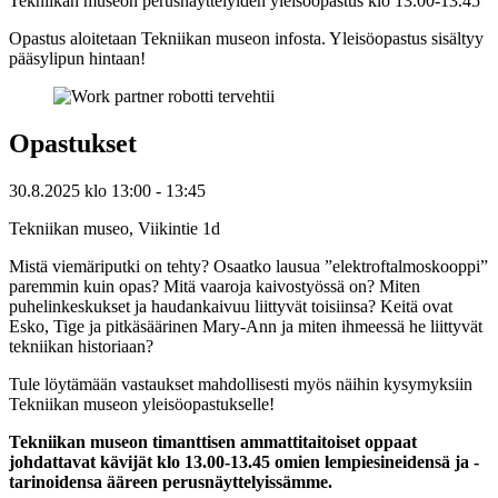
Tekniikan museon perusnäyttelyiden yleisöopastus klo 13.00-13.45
Opastus aloitetaan Tekniikan museon infosta. Yleisöopastus sisältyy
pääsylipun hintaan!
Opastukset
30.8.2025
klo
13:00
- 13:45
Tekniikan museo, Viikintie 1d
Mistä viemäriputki on tehty? Osaatko lausua ”elektroftalmoskooppi”
paremmin kuin opas? Mitä vaaroja kaivostyössä on? Miten
puhelinkeskukset ja haudankaivuu liittyvät toisiinsa? Keitä ovat
Esko, Tige ja pitkäsäärinen Mary-Ann ja miten ihmeessä he liittyvät
tekniikan historiaan?
Tule löytämään vastaukset mahdollisesti myös näihin kysymyksiin
Tekniikan museon yleisöopastukselle!
Tekniikan museon timanttisen ammattitaitoiset oppaat
johdattavat kävijät klo 13.00-13.45 omien lempiesineidensä ja -
tarinoidensa ääreen perusnäyttelyissämme.