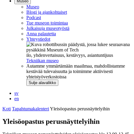
Museo
Museo
Blogi ja ajankohtaiset
Podcast
Tue museon toimintaa
Julkaisuja museotyöstä
Anna palautetta
Yhteystiedot
ilo, yhdenvertaisuus, kestävyys, asiantuntijuus
Tekniikan museo
Autamme ymmärtämään maailmaa, mahdollistamme
kestävää tulevaisuutta ja toimimme aktiivisesti
yhteistyöverkostoissa
Sulje alavalikko
sv
en
Koti
Tapahtumakalenteri
Yleisöopastus perusnäyttelyihin
Yleisöopastus perusnäyttelyihin