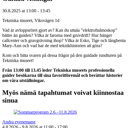
30.8.2025
at
13:00
- 13:45
Tekniska museet, Viksvägen 1d
Vad är avloppsröret gjort av? Kan du uttala ”elektroftalmoskop”
bättre än guiden? Vilka är farorna med gruvdrift? Hur hänger
callcenter och gravgrävning ihop? Vilka är Esko, Tige och långbenta
Mary-Ann och vad har de med teknikhistorien att göra?
Kom och hitta svaren på dessa frågor på den guidade rundturen på
Tekniska museet!
Från 13:00 till 13.45 leder Tekniska museets professionella
guider besökarna till sina favoritföremål och berättar historier
om våra utställningar.
Myös nämä tapahtumat voivat kiinnostaa
sinua
Andra evenemang
4.8.2026
- 9.8.2026
at
11:00
- 17:00