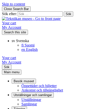
Skip to content
Close Search Bar
Sök efter:
Your cart
My Account
Search this site
sv
Svenska
fi
Suomi
en
English
Your cart
My Account
Sök
Main menu
Besök museet
Öppettider och biljetter
Ankomst och tillgänglighet
Utställningar och samlingar
Utställningar
Samlingar
Tjänster