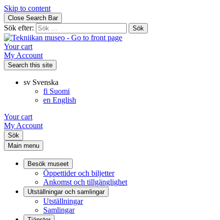
Skip to content
Close Search Bar
Sök efter:
Your cart
My Account
Search this site
sv
Svenska
fi
Suomi
en
English
Your cart
My Account
Sök
Main menu
Besök museet
Öppettider och biljetter
Ankomst och tillgänglighet
Utställningar och samlingar
Utställningar
Samlingar
Tjänster