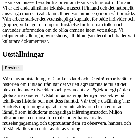
Tekniska museet berättar historien om teknik och industri i Finland.
Vi är det enda allmänna tekniska museet i Finland och det nationellt
ansvariga museet (valtakunnallinen vastuumuseo) inom vårt område.
Vårt arbete stärker det vetenskapliga kapitalet för både individer och
grupper, vilket ger en djupare förståelse för hur man tolkar och
använder information om de olika ämnena inom vetenskap. Vi
erbjuder utställningar, workshops, utbildningsmaterial och håller vårt
kulturarv dokumenterat.
Utställningar
Previous
Våra huvudutställningar Teknikens land och Teledrömmar berättar
historien om Finland från när det var ett agrarsamhälle till att det
blev en ledande utvecklare och producent av högteknologi på den
globala marknaden. Utställningarna erbjuder nya perspektiv på
teknikens historia och mot dess framtid. Vår tredje utställning The
Spökets uppfinningsapparat är en interaktiv och barncentrerad
lärmiljö som inkluderar mångsidiga inlärningsmetoder. Miljön
tillsammans med museiföremål stödjer barns kreativa
museiengagemang och uppmuntrar dem att observera, hantera och
förstå teknik som en del av deras vardag.