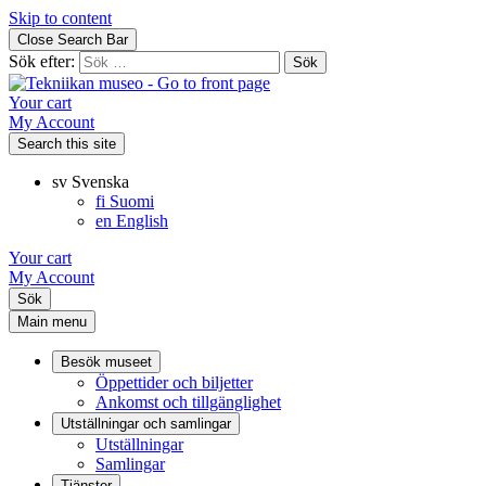
Skip to content
Close Search Bar
Sök efter:
Your cart
My Account
Search this site
sv
Svenska
fi
Suomi
en
English
Your cart
My Account
Sök
Main menu
Besök museet
Öppettider och biljetter
Ankomst och tillgänglighet
Utställningar och samlingar
Utställningar
Samlingar
Tjänster