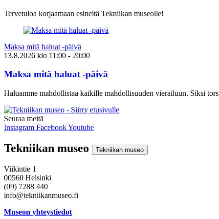
Tervetuloa korjaamaan esineitä Tekniikan museolle!
Maksa mitä haluat -päivä
13.8.2026
klo
11:00
- 20:00
Maksa mitä haluat -päivä
Haluamme mahdollistaa kaikille mahdollisuuden vierailuun. Siksi torst
Seuraa meitä
Instagram
Facebook
Youtube
Tekniikan museo
Tekniikan museo
Viikintie 1
00560 Helsinki
(09) 7288 440
info@tekniikanmuseo.fi
Museon yhteystiedot