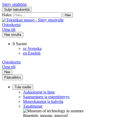
Siirry sisältöön
Sulje hakukenttä
Haku:
Ostoskorisi
Oma tili
Hae sivulta
fi
Suomi
sv
Svenska
en
English
Ostoskorisi
Oma tili
Hae
Päävalikko
Tule meille
Aukioloajat ja liput
Saapuminen ja esteettömyys
Museokauppa ja kahvila
Tapahtumat
Ihmettele, innostu, innovoi!