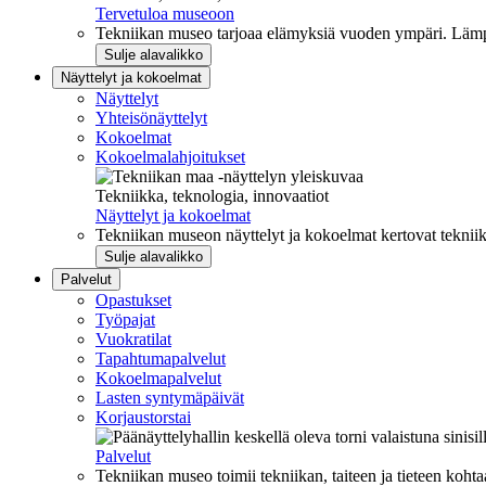
Tervetuloa museoon
Tekniikan museo tarjoaa elämyksiä vuoden ympäri. Lämpi
Sulje alavalikko
Näyttelyt ja kokoelmat
Näyttelyt
Yhteisönäyttelyt
Kokoelmat
Kokoelmalahjoitukset
Tekniikka, teknologia, innovaatiot
Näyttelyt ja kokoelmat
Tekniikan museon näyttelyt ja kokoelmat kertovat tekniik
Sulje alavalikko
Palvelut
Opastukset
Työpajat
Vuokratilat
Tapahtumapalvelut
Kokoelmapalvelut
Lasten syntymäpäivät
Korjaustorstai
Palvelut
Tekniikan museo toimii tekniikan, taiteen ja tieteen kohta