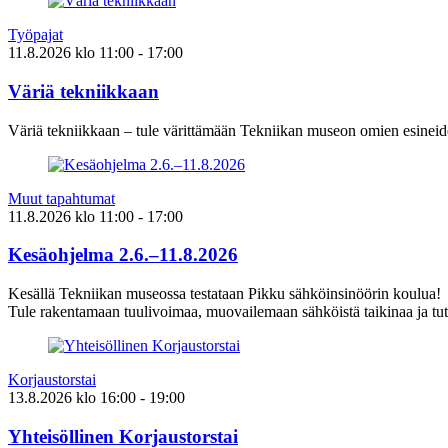
Työpajat
11.8.2026
klo
11:00
- 17:00
Väriä tekniikkaan
Väriä tekniikkaan – tule värittämään Tekniikan museon omien esineid
Muut tapahtumat
11.8.2026
klo
11:00
- 17:00
Kesäohjelma 2.6.–11.8.2026
Kesällä Tekniikan museossa testataan Pikku sähköinsinöörin koulua!
Tule rakentamaan tuulivoimaa, muovailemaan sähköistä taikinaa ja tut
Korjaustorstai
13.8.2026
klo
16:00
- 19:00
Yhteisöllinen Korjaustorstai