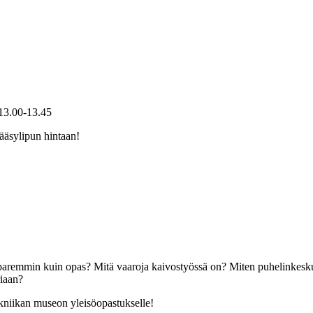
 13.00-13.45
ääsylipun hintaan!
aremmin kuin opas? Mitä vaaroja kaivostyössä on? Miten puhelinkeskuks
riaan?
kniikan museon yleisöopastukselle!