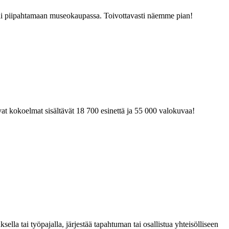
tai piipahtamaan museokaupassa. Toivottavasti näemme pian!
at kokoelmat sisältävät 18 700 esinettä ja 55 000 valokuvaa!
la tai työpajalla, järjestää tapahtuman tai osallistua yhteisölliseen