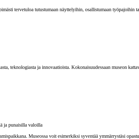
mästi tervetuloa tutustumaan näyttelyihin, osallistumaan työpajoihin 
asta, teknologiasta ja innovaatioista. Kokonaisuudessaan museon kattav
amispaikkana. Museossa voit esimerkiksi syventää ymmärrystäsi opastuksel