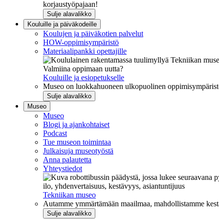
korjaustyöpajaan!
Sulje alavalikko
Kouluille ja päiväkodeille
Koulujen ja päiväkotien palvelut
HOW-oppimisympäristö
Materiaalipankki opettajille
Valmiina oppimaan uutta?
Kouluille ja esiopetukselle
Museo on luokkahuoneen ulkopuolinen oppimisympäristö, j
Sulje alavalikko
Museo
Museo
Blogi ja ajankohtaiset
Podcast
Tue museon toimintaa
Julkaisuja museotyöstä
Anna palautetta
Yhteystiedot
ilo, yhdenvertaisuus, kestävyys, asiantuntijuus
Tekniikan museo
Autamme ymmärtämään maailmaa, mahdollistamme kestävää
Sulje alavalikko