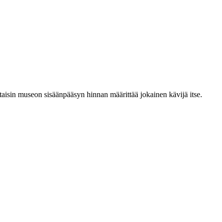
aisin museon sisäänpääsyn hinnan määrittää jokainen kävijä itse.