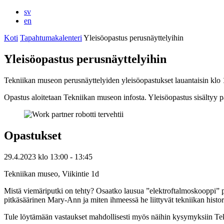
sv
en
Koti
Tapahtumakalenteri
Yleisöopastus perusnäyttelyihin
Yleisöopastus perusnäyttelyihin
Tekniikan museon perusnäyttelyiden yleisöopastukset lauantaisin klo
Opastus aloitetaan Tekniikan museon infosta. Yleisöopastus sisältyy p
Opastukset
29.4.2023
klo
13:00
- 13:45
Tekniikan museo, Viikintie 1d
Mistä viemäriputki on tehty? Osaatko lausua ”elektroftalmoskooppi” p
pitkäsäärinen Mary-Ann ja miten ihmeessä he liittyvät tekniikan histo
Tule löytämään vastaukset mahdollisesti myös näihin kysymyksiin Te