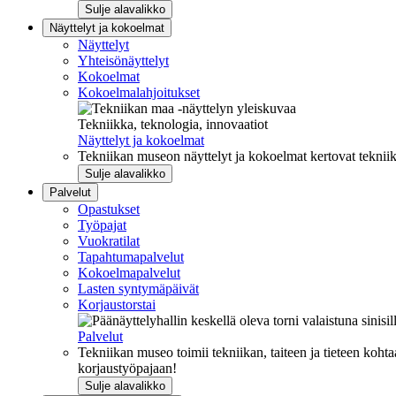
Sulje alavalikko
Näyttelyt ja kokoelmat
Näyttelyt
Yhteisönäyttelyt
Kokoelmat
Kokoelmalahjoitukset
Tekniikka, teknologia, innovaatiot
Näyttelyt ja kokoelmat
Tekniikan museon näyttelyt ja kokoelmat kertovat tekniik
Sulje alavalikko
Palvelut
Opastukset
Työpajat
Vuokratilat
Tapahtumapalvelut
Kokoelmapalvelut
Lasten syntymäpäivät
Korjaustorstai
Palvelut
Tekniikan museo toimii tekniikan, taiteen ja tieteen kohta
korjaustyöpajaan!
Sulje alavalikko