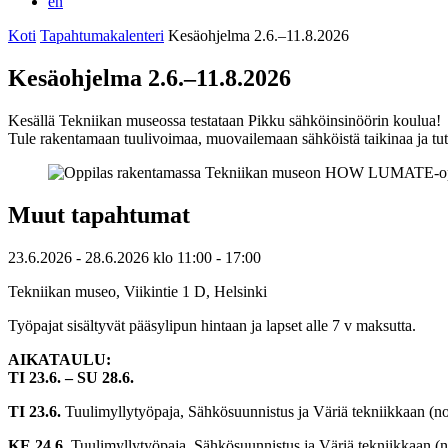
en
Koti
Tapahtumakalenteri
Kesäohjelma 2.6.–11.8.2026
Kesäohjelma 2.6.–11.8.2026
Kesällä Tekniikan museossa testataan Pikku sähköinsinöörin koulua!
Tule rakentamaan tuulivoimaa, muovailemaan sähköistä taikinaa ja tut
Muut tapahtumat
23.6.2026
- 28.6.2026
klo
11:00
- 17:00
Tekniikan museo, Viikintie 1 D, Helsinki
Työpajat sisältyvät pääsylipun hintaan ja lapset alle 7 v maksutta.
AIKATAULU:
TI 23.6. – SU 28.6.
TI 23.6.
Tuulimyllytyöpaja, Sähkösuunnistus ja Väriä tekniikkaan (no
KE 24.6.
Tuulimyllytyöpaja, Sähkösuunnistus ja Väriä tekniikkaan (n