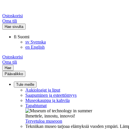
Ostoskorisi
Oma tili
Hae sivulta
fi
Suomi
sv
Svenska
en
English
Ostoskorisi
Oma tili
Hae
Päävalikko
Tule meille
Aukioloajat ja liput
Saapuminen ja esteettömyys
Museokauppa ja kahvila
Tapahtumat
Ihmettele, innostu, innovoi!
Tervetuloa museoon
Tekniikan museo tarjoaa elämyksiä vuoden ympäri. Lämpi