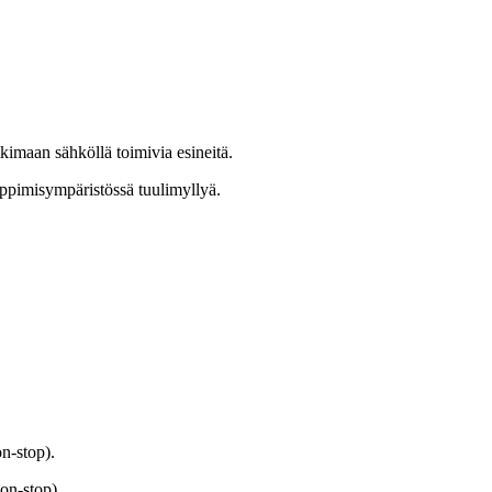
kimaan sähköllä toimivia esineitä.
n-stop).
on-stop).