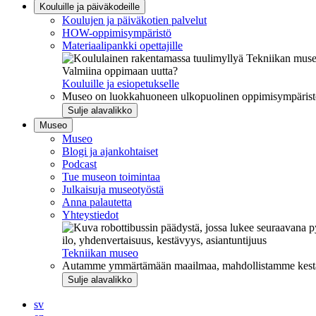
Kouluille ja päiväkodeille
Koulujen ja päiväkotien palvelut
HOW-oppimisympäristö
Materiaalipankki opettajille
Valmiina oppimaan uutta?
Kouluille ja esiopetukselle
Museo on luokkahuoneen ulkopuolinen oppimisympäristö, j
Sulje alavalikko
Museo
Museo
Blogi ja ajankohtaiset
Podcast
Tue museon toimintaa
Julkaisuja museotyöstä
Anna palautetta
Yhteystiedot
ilo, yhdenvertaisuus, kestävyys, asiantuntijuus
Tekniikan museo
Autamme ymmärtämään maailmaa, mahdollistamme kestävää
Sulje alavalikko
sv