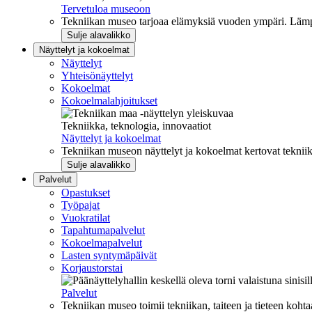
Tervetuloa museoon
Tekniikan museo tarjoaa elämyksiä vuoden ympäri. Lämpi
Sulje alavalikko
Näyttelyt ja kokoelmat
Näyttelyt
Yhteisönäyttelyt
Kokoelmat
Kokoelmalahjoitukset
Tekniikka, teknologia, innovaatiot
Näyttelyt ja kokoelmat
Tekniikan museon näyttelyt ja kokoelmat kertovat tekniik
Sulje alavalikko
Palvelut
Opastukset
Työpajat
Vuokratilat
Tapahtumapalvelut
Kokoelmapalvelut
Lasten syntymäpäivät
Korjaustorstai
Palvelut
Tekniikan museo toimii tekniikan, taiteen ja tieteen kohta