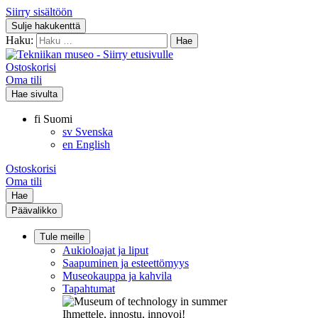
Siirry sisältöön
Sulje hakukenttä
Haku:
Ostoskorisi
Oma tili
Hae sivulta
fi
Suomi
sv
Svenska
en
English
Ostoskorisi
Oma tili
Hae
Päävalikko
Tule meille
Aukioloajat ja liput
Saapuminen ja esteettömyys
Museokauppa ja kahvila
Tapahtumat
Ihmettele, innostu, innovoi!