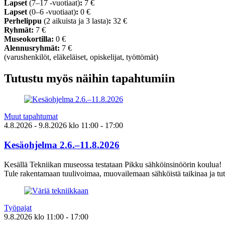
Lapset
(7–17 -vuotiaat)
:
7 €
Lapset
(0–6 -vuotiaat)
:
0 €
Perhelippu
(2 aikuista ja 3 lasta)
:
32 €
Ryhmät:
7 €
Museokortilla:
0 €
Alennusryhmät:
7 €
(varushenkilöt, eläkeläiset, opiskelijat, työttömät)
Tutustu myös näihin tapahtumiin
Muut tapahtumat
4.8.2026
- 9.8.2026
klo
11:00
- 17:00
Kesäohjelma 2.6.–11.8.2026
Kesällä Tekniikan museossa testataan Pikku sähköinsinöörin koulua!
Tule rakentamaan tuulivoimaa, muovailemaan sähköistä taikinaa ja tut
Työpajat
9.8.2026
klo
11:00
- 17:00