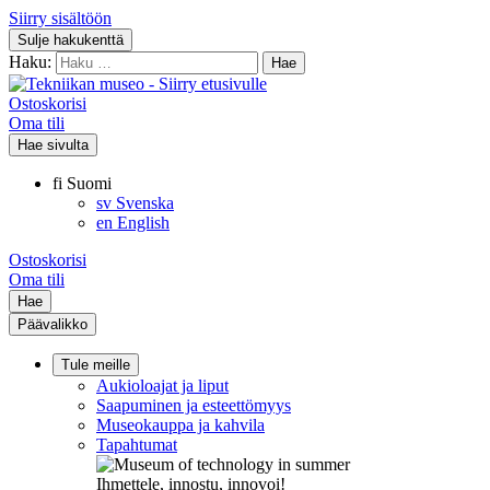
Siirry sisältöön
Sulje hakukenttä
Haku:
Ostoskorisi
Oma tili
Hae sivulta
fi
Suomi
sv
Svenska
en
English
Ostoskorisi
Oma tili
Hae
Päävalikko
Tule meille
Aukioloajat ja liput
Saapuminen ja esteettömyys
Museokauppa ja kahvila
Tapahtumat
Ihmettele, innostu, innovoi!