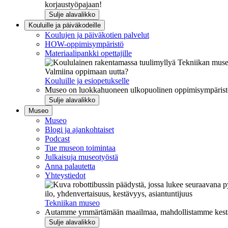
korjaustyöpajaan!
Sulje alavalikko
Kouluille ja päiväkodeille
Koulujen ja päiväkotien palvelut
HOW-oppimisympäristö
Materiaalipankki opettajille
Valmiina oppimaan uutta?
Kouluille ja esiopetukselle
Museo on luokkahuoneen ulkopuolinen oppimisympäristö, j
Sulje alavalikko
Museo
Museo
Blogi ja ajankohtaiset
Podcast
Tue museon toimintaa
Julkaisuja museotyöstä
Anna palautetta
Yhteystiedot
ilo, yhdenvertaisuus, kestävyys, asiantuntijuus
Tekniikan museo
Autamme ymmärtämään maailmaa, mahdollistamme kestävää
Sulje alavalikko