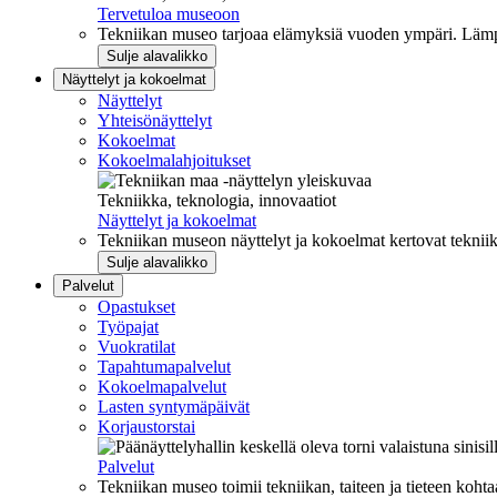
Tervetuloa museoon
Tekniikan museo tarjoaa elämyksiä vuoden ympäri. Lämpi
Sulje alavalikko
Näyttelyt ja kokoelmat
Näyttelyt
Yhteisönäyttelyt
Kokoelmat
Kokoelmalahjoitukset
Tekniikka, teknologia, innovaatiot
Näyttelyt ja kokoelmat
Tekniikan museon näyttelyt ja kokoelmat kertovat tekniik
Sulje alavalikko
Palvelut
Opastukset
Työpajat
Vuokratilat
Tapahtumapalvelut
Kokoelmapalvelut
Lasten syntymäpäivät
Korjaustorstai
Palvelut
Tekniikan museo toimii tekniikan, taiteen ja tieteen kohta