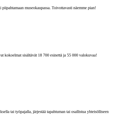
tai piipahtamaan museokaupassa. Toivottavasti näemme pian!
at kokoelmat sisältävät 18 700 esinettä ja 55 000 valokuvaa!
la tai työpajalla, järjestää tapahtuman tai osallistua yhteisölliseen