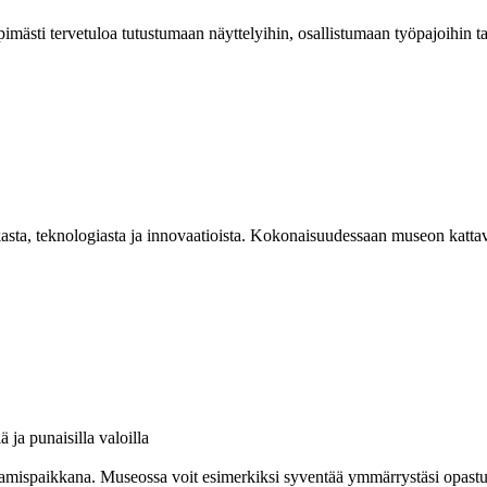
mästi tervetuloa tutustumaan näyttelyihin, osallistumaan työpajoihin 
asta, teknologiasta ja innovaatioista. Kokonaisuudessaan museon kattav
amispaikkana. Museossa voit esimerkiksi syventää ymmärrystäsi opastuksel