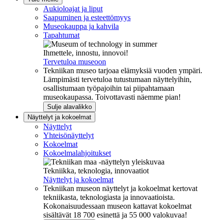
Aukioloajat ja liput
Saapuminen ja esteettömyys
Museokauppa ja kahvila
Tapahtumat
Ihmettele, innostu, innovoi!
Tervetuloa museoon
Tekniikan museo tarjoaa elämyksiä vuoden ympäri.
Lämpimästi tervetuloa tutustumaan näyttelyihin,
osallistumaan työpajoihin tai piipahtamaan
museokaupassa. Toivottavasti näemme pian!
Sulje alavalikko
Näyttelyt ja kokoelmat
Näyttelyt
Yhteisönäyttelyt
Kokoelmat
Kokoelmalahjoitukset
Tekniikka, teknologia, innovaatiot
Näyttelyt ja kokoelmat
Tekniikan museon näyttelyt ja kokoelmat kertovat
tekniikasta, teknologiasta ja innovaatioista.
Kokonaisuudessaan museon kattavat kokoelmat
sisältävät 18 700 esinettä ja 55 000 valokuvaa!