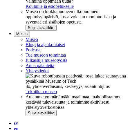
Valmiina oppimaan uutta?
Kouluille ja esiopetukselle
Museo on luokkahuoneen ulkopuolinen
oppimisympäristö, jossa voidaan monipuolistaa ja
syventää eri sisältöjen opetusta.
Sulje alavalikko
Museo
Museo
Blogi ja ajankohtaiset
Podcast
Tue museon toimintaa
Julkaisuja museotyöstä
Anna palautetta
Yhteystiedot
ilo, yhdenvertaisuus, kestävyys, asiantuntijuus
Tekniikan museo
Autamme ymmärtämään maailmaa, mahdollistamme
kestävää tulevaisuutta ja toimimme aktiivisesti
yhteistyöverkostoissa
Sulje alavalikko
sv
en