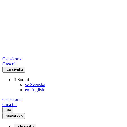
Ostoskorisi
Oma tili
Hae sivulta
fi
Suomi
sv
Svenska
en
English
Ostoskorisi
Oma tili
Hae
Päävalikko
Tule meille