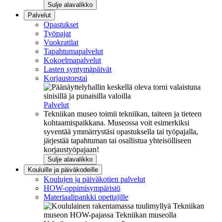
Sulje alavalikko
Palvelut
Opastukset
Työpajat
Vuokratilat
Tapahtumapalvelut
Kokoelmapalvelut
Lasten syntymäpäivät
Korjaustorstai
Palvelut
Tekniikan museo toimii tekniikan, taiteen ja tieteen
kohtaamispaikkana. Museossa voit esimerkiksi
syventää ymmärrystäsi opastuksella tai työpajalla,
järjestää tapahtuman tai osallistua yhteisölliseen
korjaustyöpajaan!
Sulje alavalikko
Kouluille ja päiväkodeille
Koulujen ja päiväkotien palvelut
HOW-oppimisympäristö
Materiaalipankki opettajille