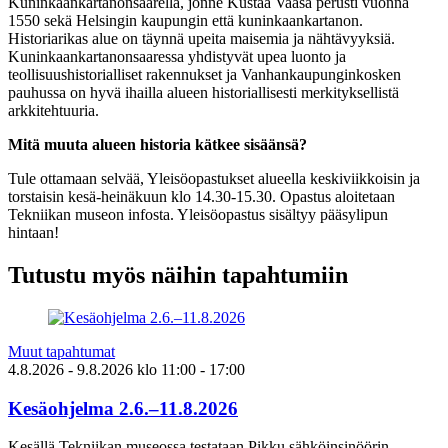
Kuninkaankartanonsaarella, jonne Kustaa Vaasa perusti vuonna
1550 sekä Helsingin kaupungin että kuninkaankartanon.
Historiarikas alue on täynnä upeita maisemia ja nähtävyyksiä.
Kuninkaankartanonsaaressa yhdistyvät upea luonto ja
teollisuushistorialliset rakennukset ja Vanhankaupunginkosken
pauhussa on hyvä ihailla alueen historiallisesti merkityksellistä
arkkitehtuuria.
Mitä muuta alueen historia kätkee sisäänsä?
Tule ottamaan selvää, Yleisöopastukset alueella keskiviikkoisin ja
torstaisin kesä-heinäkuun klo 14.30-15.30. Opastus aloitetaan
Tekniikan museon infosta. Yleisöopastus sisältyy pääsylipun
hintaan!
Tutustu myös näihin tapahtumiin
Muut tapahtumat
4.8.2026
- 9.8.2026
klo
11:00
- 17:00
Kesäohjelma 2.6.–11.8.2026
Kesällä Tekniikan museossa testataan Pikku sähköinsinöörin