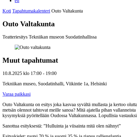
en
Koti
Tapahtumakalenteri
Outo Valtakunta
Outo Valtakunta
Teatteriesitys Tekniikan museon Suodatinhallissa
Muut tapahtumat
10.8.2025
klo
17:00
- 19:00
Tekniikan museo, Suodatinhalli, Viikintie 1a, Helsinki
Varaa paikkasi
Outo Valtakunta on esitys joka kasvaa syvältä mullasta ja kertoo olutta
metsän olennot tahtovat meille sanoa? Mitä ajatella pihan vallanneista 
kysymyksiä pyöritellään Oudossa Valtakunnassa. Lopullisia vastauksia tu
Sanottua esityksestä: ”Hulluinta ja viisainta mitä olen nähnyt”
Esityskielet: ruotsi 70 % ja suomi 35 % ja riapus rallienglantia