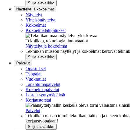
Sulje alavalikko
Näyttelyt ja kokoelmat
Näyttelyt
Yhteisönäyttelyt
Kokoelmat
Kokoelmalahjoitukset
Tekniikka, teknologia, innovaatiot
Näyttelyt ja kokoelmat
Tekniikan museon näyttelyt ja kokoelmat kertovat tekniik
Sulje alavalikko
Palvelut
Opastukset
Työpajat
Vuokratilat
Tapahtumapalvelut
Kokoelmapalvelut
Lasten syntymäpäivät
Korjaustorstai
Palvelut
Tekniikan museo toimii tekniikan, taiteen ja tieteen kohta
korjaustyöpajaan!
Sulje alavalikko