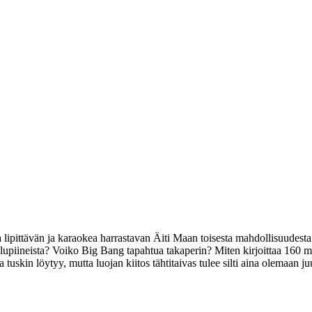
 lipittävän ja karaokea harrastavan Äiti Maan toisesta mahdollisuudesta.
lupiineista? Voiko Big Bang tapahtua takaperin? Miten kirjoittaa 160 mer
skin löytyy, mutta luojan kiitos tähtitaivas tulee silti aina olemaan juu