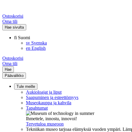
Ostoskorisi
Oma tili
Hae sivulta
fi
Suomi
sv
Svenska
en
English
Ostoskorisi
Oma tili
Hae
Päävalikko
Tule meille
Aukioloajat ja liput
Saapuminen ja esteettömyys
Museokauppa ja kahvila
Tapahtumat
Ihmettele, innostu, innovoi!
Tervetuloa museoon
Tekniikan museo tarjoaa elämyksiä vuoden ympäri. Lämpi