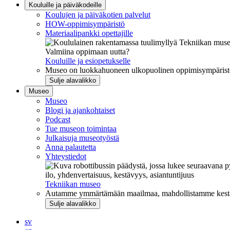
Kouluille ja päiväkodeille
Koulujen ja päiväkotien palvelut
HOW-oppimisympäristö
Materiaalipankki opettajille
Valmiina oppimaan uutta?
Kouluille ja esiopetukselle
Museo on luokkahuoneen ulkopuolinen oppimisympäristö, j
Sulje alavalikko
Museo
Museo
Blogi ja ajankohtaiset
Podcast
Tue museon toimintaa
Julkaisuja museotyöstä
Anna palautetta
Yhteystiedot
ilo, yhdenvertaisuus, kestävyys, asiantuntijuus
Tekniikan museo
Autamme ymmärtämään maailmaa, mahdollistamme kestävää
Sulje alavalikko
sv