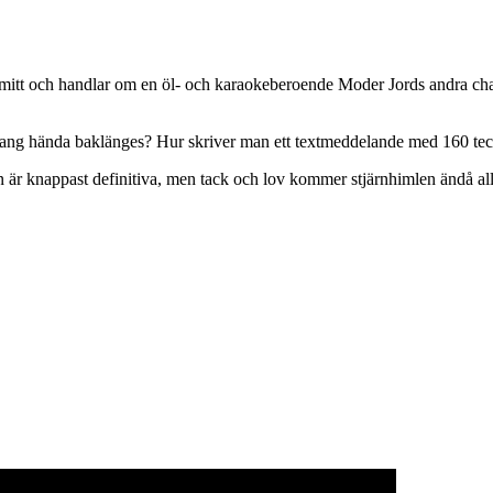
ns mitt och handlar om en öl- och karaokeberoende Moder Jords andra 
ang hända baklänges? Hur skriver man ett textmeddelande med 160 teck
är knappast definitiva, men tack och lov kommer stjärnhimlen ändå allti