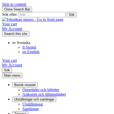
Skip to content
Close Search Bar
Sök efter:
Your cart
My Account
Search this site
sv
Svenska
fi
Suomi
en
English
Your cart
My Account
Sök
Main menu
Besök museet
Öppettider och biljetter
Ankomst och tillgänglighet
Utställningar och samlingar
Utställningar
Samlingar
Tjänster