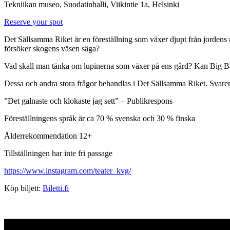
Tekniikan museo, Suodatinhalli, Viikintie 1a, Helsinki
Reserve your spot
Det Sällsamma Riket är en föreställning som växer djupt från jorde
försöker skogens väsen säga?
Vad skall man tänka om lupinerna som växer på ens gård? Kan Big B
Dessa och andra stora frågor behandlas i Det Sällsamma Riket. Svaren 
”Det galnaste och klokaste jag sett” – Publikrespons
Föreställningens språk är ca 70 % svenska och 30 % finska
Ålderrekommendation 12+
Tillställningen har inte fri passage
https://www.instagram.com/teater_kvg/
Köp biljett:
Biletti.fi