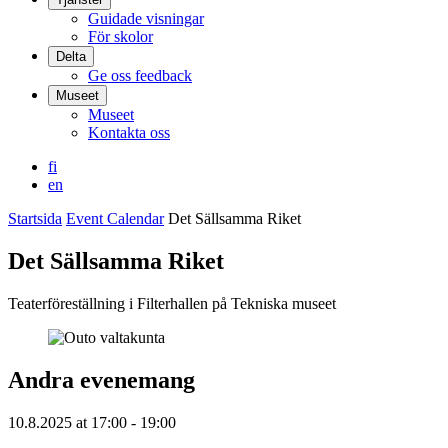
Guidade visningar
För skolor
Delta
Ge oss feedback
Museet
Museet
Kontakta oss
fi
en
Startsida
Event Calendar
Det Sällsamma Riket
Det Sällsamma Riket
Teaterföreställning i Filterhallen på Tekniska museet
Andra evenemang
10.8.2025
at
17:00
- 19:00