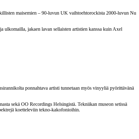
ikillisten maisemien – 90-luvun UK vaihtoehtorockista 2000-luvun Nu
lkomailla, jakaen lavan sellaisten artistien kanssa kuin Axel
nsirannikolta ponnahtava artisti tunnetaan myös vinyyliä pyörittävänä
asta sekä OO Recordings Helsingistä. Tekniikan museon setissä
pektrejä koetteleviin tekno-kakofonioihin.