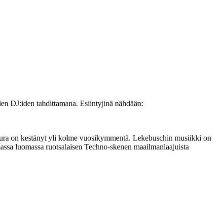
n DJ:iden tahdittamana. Esiintyjinä nähdään:
nka ura on kestänyt yli kolme vuosikymmentä. Lekebuschin musiikki on
massa luomassa ruotsalaisen Techno-skenen maailmanlaajuista