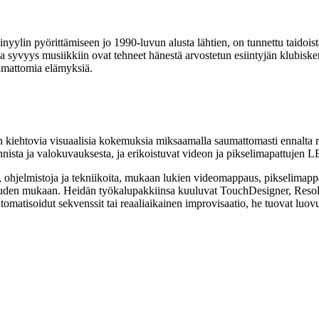
nyylin pyörittämiseen jo 1990-luvun alusta lähtien, on tunnettu taidoist
a syvyys musiikkiin ovat tehneet hänestä arvostetun esiintyjän klubisk
tumattomia elämyksiä.
 kiehtovia visuaalisia kokemuksia miksaamalla saumattomasti ennalta ren
innista ja valokuvauksesta, ja erikoistuvat videon ja pikselimapattujen
, ohjelmistoja ja tekniikoita, mukaan lukien videomappaus, pikselimappau
laisuuden mukaan. Heidän työkalupakkiinsa kuuluvat TouchDesigner, Reso
matisoidut sekvenssit tai reaaliaikainen improvisaatio, he tuovat luovuu