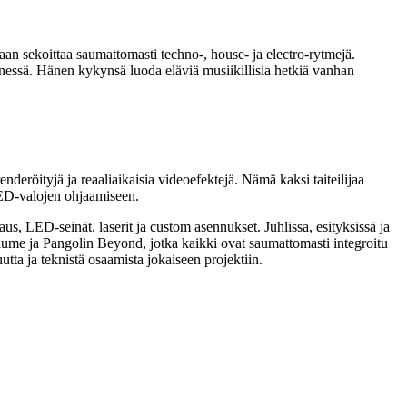
aan sekoittaa saumattomasti techno-, house- ja electro-rytmejä.
enessä. Hänen kykynsä luoda eläviä musiikillisia hetkiä vanhan
deröityjä ja reaaliaikaisia videoefektejä. Nämä kaksi taiteilijaa
 LED-valojen ohjaamiseen.
s, LED-seinät, laserit ja custom asennukset. Juhlissa, esityksissä ja
lume ja Pangolin Beyond, jotka kaikki ovat saumattomasti integroitu
tta ja teknistä osaamista jokaiseen projektiin.