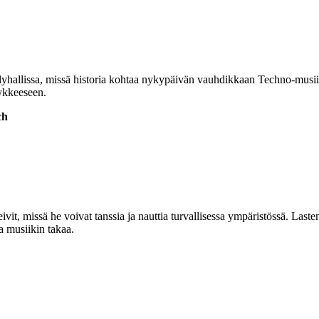
hallissa, missä historia kohtaa nykypäivän vauhdikkaan Techno-musii
sykkeeseen.
ch
t, missä he voivat tanssia ja nauttia turvallisessa ympäristössä. Lasten
a musiikin takaa.