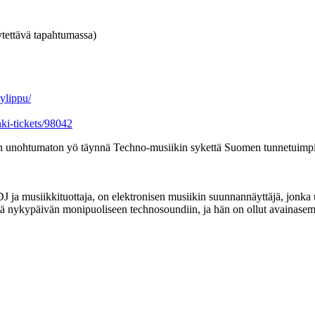
tettävä tapahtumassa)
ylippu/
ki-tickets/98042
on unohtumaton yö täynnä Techno-musiikin sykettä Suomen tunnetuimpie
, DJ ja musiikkituottaja, on elektronisen musiikin suunnannäyttäjä, jo
tä nykypäivän monipuoliseen technosoundiin, ja hän on ollut avainase