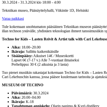
30.3.2024
- 31.3.2024
klo
18:00
- 4:00
Tekniikan museo, Päänäyttelyhalli, Viikintie 1D, Helsinki
Varaa paikkasi
Tule kokemaan unohtumaton pääsiäinen Tekniikan museon päänäyttely
illan technon ystävälle, yhdistäen teknologian ihmeet tanssimusiikin 
Techno for Kids – Lasten Reivit & Artist talk with Cari Lekebus
Aika:
18.00–20.00
Ikäraja:
Sallittu kaikenikäisille
Sisäänpääsy:
Aikuiset 14€ / Museokortti
Lapset 6€ (7-17 v.) Alle 7-vuotiaat ilmaiseksi
Perhelippu
:
30 € (2 aikuista ja 3 lasta)
Tuo pienet musiikin rakastajat kokemaan Techno for Kids – Lasten Reivi
Cari Lekebuschin kanssa, jossa pääsee kuulemaan tarinoita ja ajatuksi
MUSEUM OF TECHNO
Päivämäärä:
30.3.2024
Aika:
20.00–04.00
Ikäraja:
K-18
Tapahtuman anniskelu:
Olarin panimo & Kyrö distillery