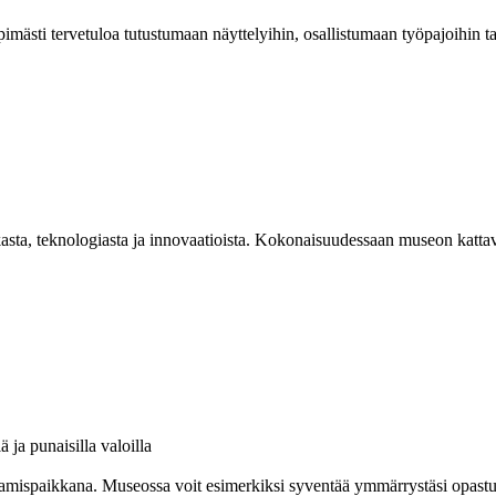
mästi tervetuloa tutustumaan näyttelyihin, osallistumaan työpajoihin 
asta, teknologiasta ja innovaatioista. Kokonaisuudessaan museon kattav
amispaikkana. Museossa voit esimerkiksi syventää ymmärrystäsi opastuksel