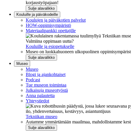
korjaustyöpajaan!
Sulje alavalikko
Kouluille ja päiväkodeille
Koulujen ja päiväkotien palvelut
HOW-oppimisympäristö
Materiaalipankki opettajille
Valmiina oppimaan uutta?
Kouluille ja esiopetukselle
Museo on luokkahuoneen ulkopuolinen oppimisympäristö, j
Sulje alavalikko
Museo
Museo
Blogi ja ajankohtaiset
Podcast
Tue museon toimintaa
Julkaisuja museotyöstä
Anna palautetta
Yhteystiedot
ilo, yhdenvertaisuus, kestävyys, asiantuntijuus
Tekniikan museo
Autamme ymmärtämään maailmaa, mahdollistamme kestävää
Sulje alavalikko