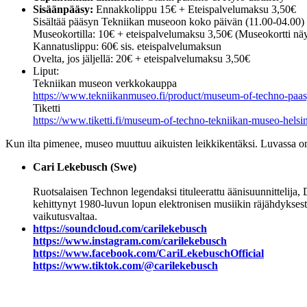
Sisäänpääsy:
Ennakkolippu 15€ + Eteispalvelumaksu 3,50€
Sisältää pääsyn Tekniikan museoon koko päivän (11.00-04.00)
Museokortilla: 10€ + eteispalvelumaksu 3,50€ (Museokortti näy
Kannatuslippu: 60€ sis. eteispalvelumaksun
Ovelta, jos jäljellä: 20€ + eteispalvelumaksu 3,50€
Liput:
Tekniikan museon verkkokauppa
https://www.tekniikanmuseo.fi/product/museum-of-techno-paas
Tiketti
https://www.tiketti.fi/museum-of-techno-tekniikan-museo-helsin
Kun ilta pimenee, museo muuttuu aikuisten leikkikentäksi. Luvassa 
Cari Lekebusch (Swe)
Ruotsalaisen Technon legendaksi tituleerattu äänisuunnittelija
kehittynyt 1980-luvun lopun elektronisen musiikin räjähdykses
vaikutusvaltaa.
https://soundcloud.com/carilekebusch
https://www.instagram.com/carilekebusch
https://www.facebook.com/CariLekebuschOfficial
https://www.tiktok.com/@carilekebusch