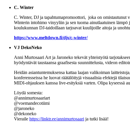
C. Winter
C. Winter, DJ ja tapahtumapromoottori,
joka on omistautunut vi
Winterin intohimo vinyyliin ja sen tuoma ainutlaatuinen lämpö j
koulukunnan DJ-taidoillaan tarjoavat kuulijoille aitoja ja unoh
https://www.meltdown.fi/djs/c-winter/
VJ DekoNeko
Anni Murtosaari Art ja Jaroneko tekevät yhteistyötä tarjotakseen
hyödyntävät taustaansa graafisesta suunnittelusta, videon edito
Heidän asiantuntemuksensa kattaa laajan valikoiman laitteistoja
konferensseissa he luovat räätälöityjä visuaalisia efektejä ti
MIDI-ohjauksen kanssa live-esityksiä varten. Olipa kyseessä auto
Löydä somesta:
@annimurtosaariart
@voemandecotiimi
@jaroneko
@dekoneko
Vieraile
https://linktr.ee/annimurtosaari
ja tutki lisää!