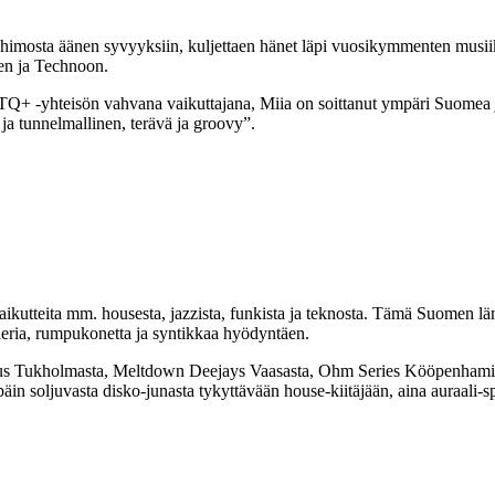
himosta äänen syvyyksiin, kuljettaen hänet läpi vuosikymmenten musi
en ja Technoon.
 -yhteisön vahvana vaikuttajana, Miia on soittanut ympäri Suomea ja u
a tunnelmallinen, terävä ja groovy”.
aikutteita mm. housesta, jazzista, funkista ja teknosta. Tämä Suomen lä
mpleria, rumpukonetta ja syntikkaa hyödyntäen.
nhus Tukholmasta, Meltdown Deejays Vaasasta, Ohm Series Kööpenhamin
päin soljuvasta disko-junasta tykyttävään house-kiitäjään, aina auraali-s