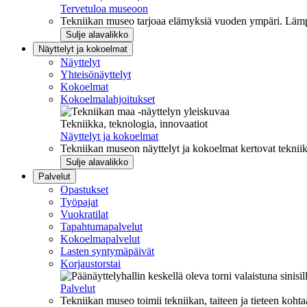
Tervetuloa museoon
Tekniikan museo tarjoaa elämyksiä vuoden ympäri. Lämpi
Sulje alavalikko
Näyttelyt ja kokoelmat
Näyttelyt
Yhteisönäyttelyt
Kokoelmat
Kokoelmalahjoitukset
Tekniikka, teknologia, innovaatiot
Näyttelyt ja kokoelmat
Tekniikan museon näyttelyt ja kokoelmat kertovat tekniik
Sulje alavalikko
Palvelut
Opastukset
Työpajat
Vuokratilat
Tapahtumapalvelut
Kokoelmapalvelut
Lasten syntymäpäivät
Korjaustorstai
Palvelut
Tekniikan museo toimii tekniikan, taiteen ja tieteen kohta