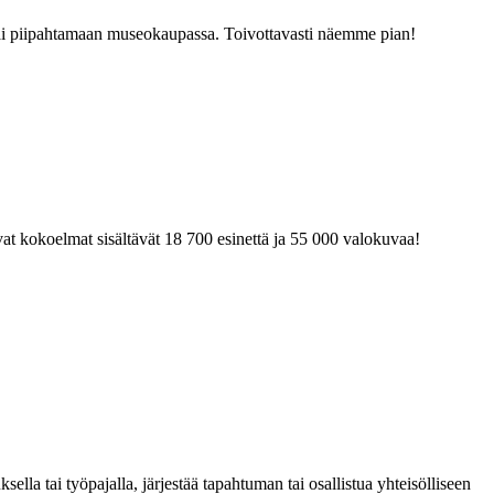
tai piipahtamaan museokaupassa. Toivottavasti näemme pian!
at kokoelmat sisältävät 18 700 esinettä ja 55 000 valokuvaa!
la tai työpajalla, järjestää tapahtuman tai osallistua yhteisölliseen