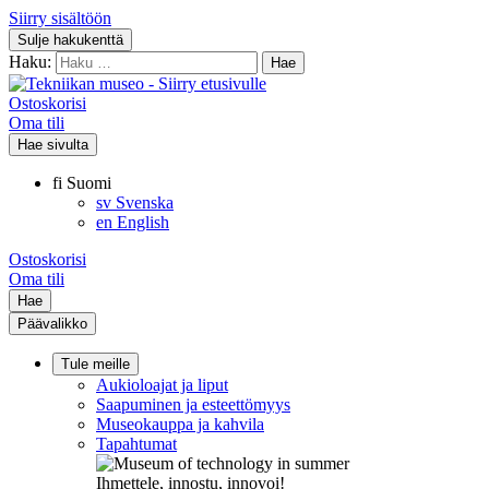
Siirry sisältöön
Sulje hakukenttä
Haku:
Ostoskorisi
Oma tili
Hae sivulta
fi
Suomi
sv
Svenska
en
English
Ostoskorisi
Oma tili
Hae
Päävalikko
Tule meille
Aukioloajat ja liput
Saapuminen ja esteettömyys
Museokauppa ja kahvila
Tapahtumat
Ihmettele, innostu, innovoi!