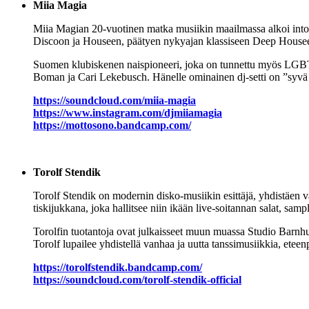
Miia Magia
Miia Magian 20-vuotinen matka musiikin maailmassa alkoi into
Discoon ja Houseen, päätyen nykyajan klassiseen Deep House
Suomen klubiskenen naispioneeri, joka on tunnettu myös LGBTQ+
Boman ja Cari Lekebusch. Hänelle ominainen dj-setti on ”syvä j
https://soundcloud.com/miia-magia
https://www.instagram.com/djmiiamagia
https://mottosono.bandcamp.com/
Torolf Stendik
Torolf Stendik on modernin disko-musiikin esittäjä, yhdistäen v
tiskijukkana, joka hallitsee niin ikään live-soitannan salat, sa
Torolfin tuotantoja ovat julkaisseet muun muassa Studio Bar
Torolf lupailee yhdistellä vanhaa ja uutta tanssimusiikkia, eteen
https://torolfstendik.bandcamp.com/
https://soundcloud.com/torolf-stendik-official