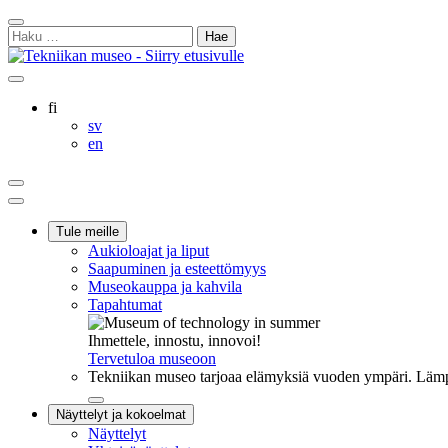
Siirry
Sulje
sisältöön
Haku:
hakukenttä
Ostoskorisi
Oma
Hae
tili
sivulta
Suomi
fi
Svenska
sv
English
en
Ostoskorisi
Oma
Hae
tili
Päävalikko
Tule meille
Aukioloajat ja liput
Saapuminen ja esteettömyys
Museokauppa ja kahvila
Tapahtumat
Ihmettele, innostu, innovoi!
Tervetuloa museoon
Tekniikan museo tarjoaa elämyksiä vuoden ympäri. Lämpi
Sulje
Näyttelyt ja kokoelmat
alavalikko
Näyttelyt