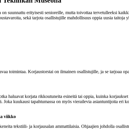
a Tekniikan Museolla
n suunnattu erityisesti senioreille, mutta toivottaa tervetulleeksi kaik
oustavaroita, sekä tarjota osallistujille mahdollisuus oppia uusia taitoja 
 toimintaa. Korjaustorstai on ilmainen osallistujille, ja se tarjoaa opa
tka haluavat korjata rikkoutuneita esineitä tai oppia, kuinka korjaukse
issä. Joka kuukausi tapahtumassa on myös vierailevia asiantuntijoita eri k
a viikko
keneita tekstiili- ja korjausalan ammattilaisia. Ohjaajien johdolla osallis