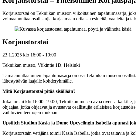
Korjaustorstai – Yhteisöllinen Korjauspaj
Korjaustorstai on Tekniikan museon viikoittainen tapahtumasarja, joka o
voimaannuttaa osallistujia korjaamaan erilaisia esineitä, vaatteita ja tal
Korjaustorstai
23.1.2025
klo
16:00
- 19:00
Tekniikan museo, Viikintie 1D, Helsinki
Tämä ainutlaatuinen tapahtumasarja on osa Tekniikan museon osallistavaa
lähestyttävän laajalle kohderyhmälle.
Mitä Korjaustorstai pitää sisällään?
Joka torstai klo 16.00–19.00, Tekniikan museo avaa ovensa kaikille, jo
ohjaajaa, jotka ohjaavat ja avustavat osallistujia erilaisissa korjaustö
vaihtuvien teemojen mukaan.
Upstitch Studion Kasia ja Dome Upcyclingin Isabella apunasi jok
Korjaustorstain vetäjänä toimii Kasia Isabella, jotka ovat taitavia ja ko