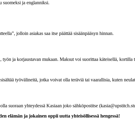
tuu suomeksi ja englanniksi.
eella”, jolloin asiakas saa itse päättää sisäänpääsyn hinnan.
yön ja korjaustavan mukaan. Maksut voi suorittaa käteisellä, kortilla t
isältää työvälineitä, jotka voivat olla teräviä tai vaarallisia, kuten neu
t olla suoraan yhteydessä Kasiaan joko sähköpostitse (
kasia@upstitch.st
n elämän ja jokainen oppii uutta yhteisöllisessä hengessä!