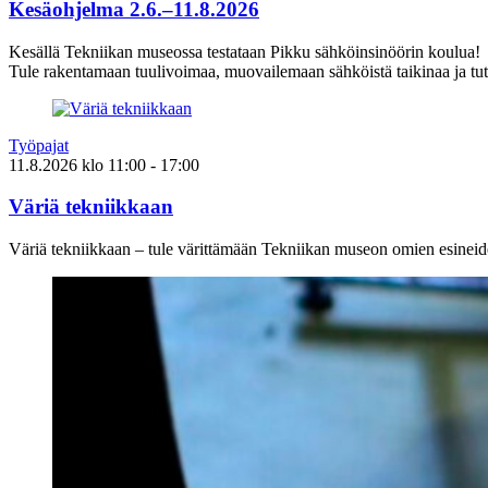
Kesäohjelma 2.6.–11.8.2026
Kesällä Tekniikan museossa testataan Pikku sähköinsinöörin koulua!
Tule rakentamaan tuulivoimaa, muovailemaan sähköistä taikinaa ja tut
Työpajat
11.8.2026
klo
11:00
- 17:00
Väriä tekniikkaan
Väriä tekniikkaan – tule värittämään Tekniikan museon omien esineid