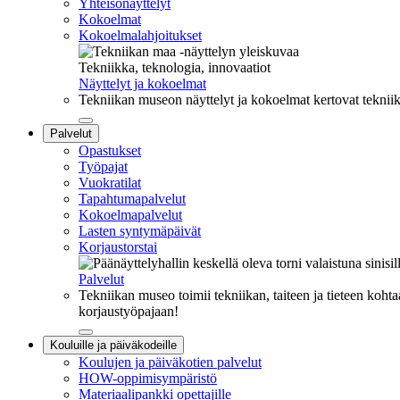
Yhteisönäyttelyt
Kokoelmat
Kokoelmalahjoitukset
Tekniikka, teknologia, innovaatiot
Näyttelyt ja kokoelmat
Tekniikan museon näyttelyt ja kokoelmat kertovat tekniik
Sulje
Palvelut
alavalikko
Opastukset
Työpajat
Vuokratilat
Tapahtumapalvelut
Kokoelmapalvelut
Lasten syntymäpäivät
Korjaustorstai
Palvelut
Tekniikan museo toimii tekniikan, taiteen ja tieteen kohta
korjaustyöpajaan!
Sulje
Kouluille ja päiväkodeille
alavalikko
Koulujen ja päiväkotien palvelut
HOW-oppimisympäristö
Materiaalipankki opettajille