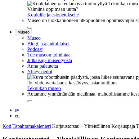
Valmiina oppimaan uutta?
Kouluille ja esiopetukselle
Museo on luokkahuoneen ulkopuolinen oppimisympäristö, j
Sulje
Museo
alavalikko
Museo
Blogi ja ajankohtaiset
Podcast
Tue museon toimintaa
Julkaisuja museotyöstä
Anna palautetta
Yhteystiedot
ilo, yhdenvertaisuus, kestävyys, asiantuntijuus
Tekniikan museo
Autamme ymmärtämään maailmaa, mahdollistamme kestävää
Sulje
alavalikko
sv
en
Koti
Tapahtumakalenteri
Korjaustorstai – Yhteisöllinen Korjauspaja 