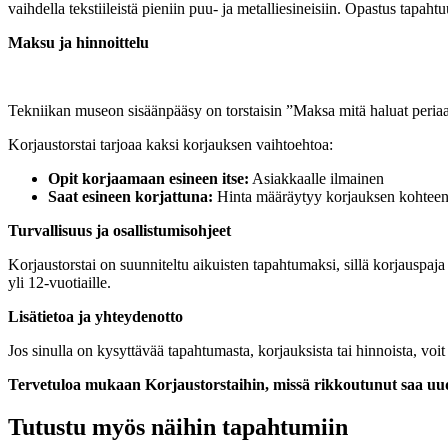
vaihdella tekstiileistä pieniin puu- ja metalliesineisiin. Opastus tapah
Maksu ja hinnoittelu
Tekniikan museon sisäänpääsy on torstaisin ”Maksa mitä haluat periaatt
Korjaustorstai tarjoaa kaksi korjauksen vaihtoehtoa:
Opit korjaamaan esineen itse:
Asiakkaalle ilmainen
Saat esineen korjattuna:
Hinta määräytyy korjauksen kohteen, t
Turvallisuus ja osallistumisohjeet
Korjaustorstai on suunniteltu aikuisten tapahtumaksi, sillä korjauspaja s
yli 12-vuotiaille.
Lisätietoa ja yhteydenotto
Jos sinulla on kysyttävää tapahtumasta, korjauksista tai hinnoista, voi
Tervetuloa mukaan Korjaustorstaihin, missä rikkoutunut saa uude
Tutustu myös näihin tapahtumiin