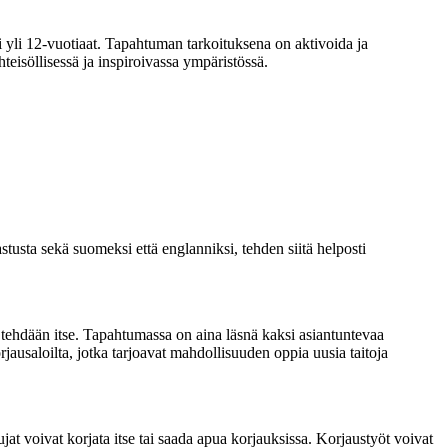
ki yli 12-vuotiaat. Tapahtuman tarkoituksena on aktivoida ja
yhteisöllisessä ja inspiroivassa ympäristössä.
stusta sekä suomeksi että englanniksi, tehden siitä helposti
t tehdään itse. Tapahtumassa on aina läsnä kaksi asiantuntevaa
orjausaloilta, jotka tarjoavat mahdollisuuden oppia uusia taitoja
tujat voivat korjata itse tai saada apua korjauksissa. Korjaustyöt voivat