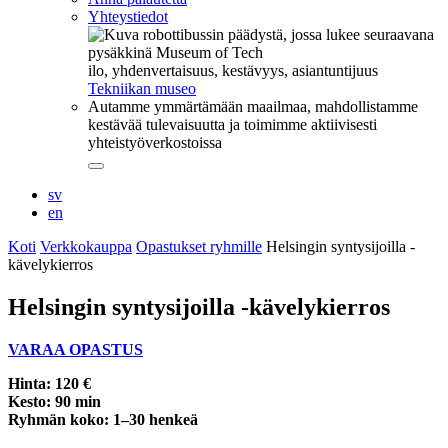
Yhteystiedot
ilo, yhdenvertaisuus, kestävyys, asiantuntijuus
Tekniikan museo
Autamme ymmärtämään maailmaa, mahdollistamme
kestävää tulevaisuutta ja toimimme aktiivisesti
yhteistyöverkostoissa
Sulje
alavalikko
sv
en
Koti
Verkkokauppa
Opastukset ryhmille
Helsingin syntysijoilla -
kävelykierros
Helsingin syntysijoilla -kävelykierros
VARAA OPASTUS
Hinta: 120 €
Kesto: 90 min
Ryhmän koko: 1–30 henkeä