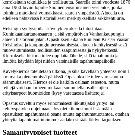
kerroksittain tekniikkaa ja teollisuutta. Saarella toimi vuodesta 1876
aina 1960-luvun lopulle Suomen ensimmäinen vesilaitos, jonka
toiminta muokkasi voimakkaasti saaren ympäristöä. Alueella on
edelleen nähtävissä historiallisesti merkityksellistä arkkitehtuuria.
Helsingin syntysijoilla -kävelykierroksella tutustutaan
Kuninkaankartanonsaaren ja sitä ympäröivän Vanhankaupungin
alueen historiaan jalan. Opastuksen aikana kuullaan Kustaa Vaasan
Helsingistä ja kaupungin perustamisesta, alueen kehityksestä sekä
muovautumisesta, teollisuuden saapumisesta ja nykyhetkestä.
Kierroksella historia tulee oppilaita lähelle, sillä tapahtumia ja
ilmiöitä käydään läpi niiden varsinaisilla tapahtumapaikoilla.
Kävelykierros toteutetaan ulkona, ja sillä kävellään yhteensä noin 1
km matka pienemmissä pätkissä. Opastukselle tulee varustautua
säänmukaisesti. Kierros ei ole kaikilta osiltaan esteetön, mutta
reittejä voidaan tarpeen mukaan suunnitella osallistujien
erityistarpeet huomioiden (kysy varattaessa lisätietoja).
Opastus soveltuu myös erinomaisesti liikuttajaksi yritys- tai
kehityspäivien ohjelmaan. Jos olet kiinnostunut lisäämään
opastuksen tapahtumaasi osana muuta tapahtumatuotantoa, otathan
yhteyttä tapahtumatiimiimme saadaksesi räätälöidyn tarjouksen.
Samantyyppiset tuotteet