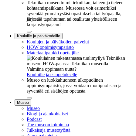
Tekniikan museo toimii tekniikan, taiteen ja tieteen
kohtaamispaikkana. Museossa voit esimerkiksi
syventää ymmärrystäsi opastuksella tai työpajalla,
järjestää tapahtuman tai osallistua yhteisölliseen
korjaustyöpajaan!
Sulje
Kouluille ja päiväkodeille
alavalikko
Koulujen ja päiväkotien palvelut
HOW-oppimisympäristö
Materiaalipankki opettajille
Valmiina oppimaan uutta?
Kouluille ja esiopetukselle
Museo on luokkahuoneen ulkopuolinen
oppimisympäristö, jossa voidaan monipuolistaa ja
syventää eri sisältöjen opetusta.
Sulje
Museo
alavalikko
Museo
Blogi ja ajankohtaiset
Podcast
Tue museon toimintaa
Julkaisuja museotyöstä
Anna palautetta