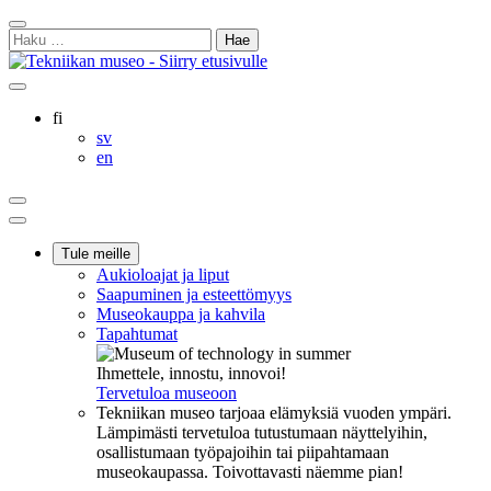
Siirry
Sulje
sisältöön
Haku:
hakukenttä
Ostoskorisi
Oma
Hae
tili
sivulta
Suomi
fi
Svenska
sv
English
en
Ostoskorisi
Oma
Hae
tili
Päävalikko
Tule meille
Aukioloajat ja liput
Saapuminen ja esteettömyys
Museokauppa ja kahvila
Tapahtumat
Ihmettele, innostu, innovoi!
Tervetuloa museoon
Tekniikan museo tarjoaa elämyksiä vuoden ympäri.
Lämpimästi tervetuloa tutustumaan näyttelyihin,
osallistumaan työpajoihin tai piipahtamaan
museokaupassa. Toivottavasti näemme pian!