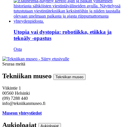
Utopia vai dystopia: robotiikka, etiikka ja
tekoäly -opastus
Osta
Seuraa meitä
Instagram
Facebook
Youtube
Tekniikan museo
Tekniikan museo
Viikintie 1
00560 Helsinki
(09) 7288 440
info@tekniikanmuseo.fi
Museon yhteystiedot
Aukioloajat
Aukioloajat