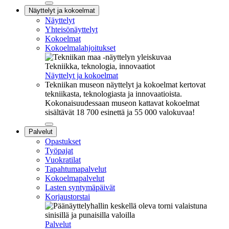
Sulje
Näyttelyt ja kokoelmat
alavalikko
Näyttelyt
Yhteisönäyttelyt
Kokoelmat
Kokoelmalahjoitukset
Tekniikka, teknologia, innovaatiot
Näyttelyt ja kokoelmat
Tekniikan museon näyttelyt ja kokoelmat kertovat
tekniikasta, teknologiasta ja innovaatioista.
Kokonaisuudessaan museon kattavat kokoelmat
sisältävät 18 700 esinettä ja 55 000 valokuvaa!
Sulje
Palvelut
alavalikko
Opastukset
Työpajat
Vuokratilat
Tapahtumapalvelut
Kokoelmapalvelut
Lasten syntymäpäivät
Korjaustorstai
Palvelut