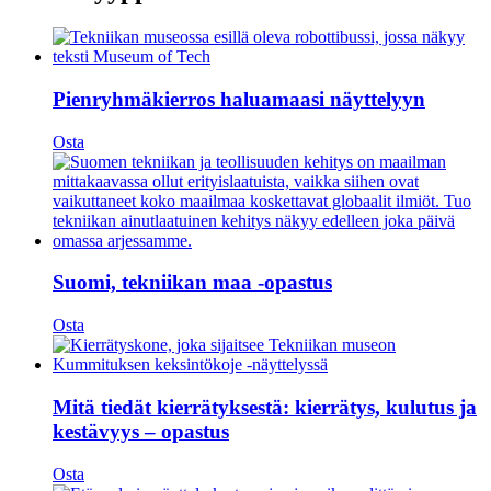
Pienryhmäkierros haluamaasi näyttelyyn
Osta
Suomi, tekniikan maa -opastus
Osta
Mitä tiedät kierrätyksestä: kierrätys, kulutus ja
kestävyys – opastus
Osta