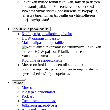
Tekniikan museo toimii tekniikan, taiteen ja tieteen
kohtaamispaikkana. Museossa voit esimerkiksi
syventää ymmärrystäsi opastuksella tai työpajalla,
järjestää tapahtuman tai osallistua yhteisölliseen
korjaustyöpajaan!
Sulje
Kouluille ja päiväkodeille
alavalikko
Koulujen ja päiväkotien palvelut
HOW-oppimisympäristö
Materiaalipankki opettajille
Valmiina oppimaan uutta?
Kouluille ja esiopetukselle
Museo on luokkahuoneen ulkopuolinen
oppimisympäristö, jossa voidaan monipuolistaa ja
syventää eri sisältöjen opetusta.
Sulje
Museo
alavalikko
Museo
Blogi ja ajankohtaiset
Podcast
Tue museon toimintaa
Julkaisuja museotyöstä
Anna palautetta