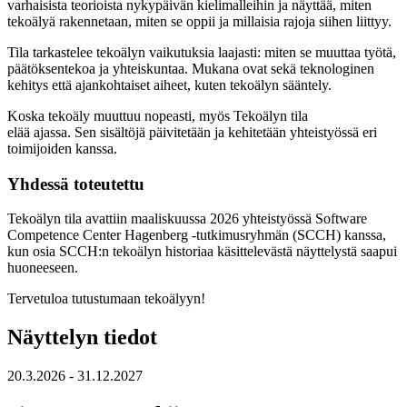
varhaisista teorioista nykypäivän kielimalleihin ja näyttää, miten
tekoälyä rakennetaan, miten se oppii ja millaisia rajoja siihen liittyy.
Tila tarkastelee tekoälyn vaikutuksia laajasti: miten se muuttaa työtä,
päätöksentekoa ja yhteiskuntaa. Mukana ovat sekä teknologinen
kehitys että ajankohtaiset aiheet, kuten tekoälyn sääntely.
Koska tekoäly muuttuu nopeasti, myös Tekoälyn tila
elää ajassa. Sen sisältöjä päivitetään ja kehitetään yhteistyössä eri
toimijoiden kanssa.
Yhdessä toteutettu
Tekoälyn tila avattiin maaliskuussa 2026 yhteistyössä Software
Competence Center Hagenberg -tutkimusryhmän (SCCH) kanssa,
kun osia SCCH:n tekoälyn historiaa käsittelevästä näyttelystä saapui
huoneeseen.
Tervetuloa tutustumaan tekoälyyn!
Näyttelyn tiedot
20.3.2026
- 31.12.2027