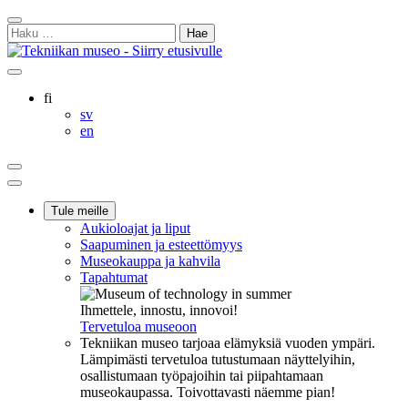
Siirry
Sulje
sisältöön
Haku:
hakukenttä
Ostoskorisi
Oma
Hae
tili
sivulta
Suomi
fi
Svenska
sv
English
en
Ostoskorisi
Oma
Hae
tili
Päävalikko
Tule meille
Aukioloajat ja liput
Saapuminen ja esteettömyys
Museokauppa ja kahvila
Tapahtumat
Ihmettele, innostu, innovoi!
Tervetuloa museoon
Tekniikan museo tarjoaa elämyksiä vuoden ympäri.
Lämpimästi tervetuloa tutustumaan näyttelyihin,
osallistumaan työpajoihin tai piipahtamaan
museokaupassa. Toivottavasti näemme pian!