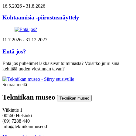
16.5.2026
- 31.8.2026
Kohtaamisia -piirustusnäyttely
11.7.2026
- 31.12.2027
Entä jos?
Entä jos puhelimet lakkaisivat toimimasta? Voisitko juuri sinä
kehittää uuden viestinnän tavan?
Seuraa meitä
Instagram
Facebook
Youtube
Tekniikan museo
Tekniikan museo
Viikintie 1
00560 Helsinki
(09) 7288 440
info@tekniikanmuseo.fi