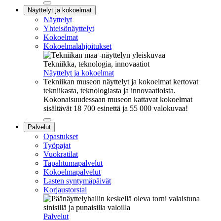
Sulje
Näyttelyt ja kokoelmat
alavalikko
Näyttelyt
Yhteisönäyttelyt
Kokoelmat
Kokoelmalahjoitukset
Tekniikka, teknologia, innovaatiot
Näyttelyt ja kokoelmat
Tekniikan museon näyttelyt ja kokoelmat kertovat
tekniikasta, teknologiasta ja innovaatioista.
Kokonaisuudessaan museon kattavat kokoelmat
sisältävät 18 700 esinettä ja 55 000 valokuvaa!
Sulje
Palvelut
alavalikko
Opastukset
Työpajat
Vuokratilat
Tapahtumapalvelut
Kokoelmapalvelut
Lasten syntymäpäivät
Korjaustorstai
Palvelut