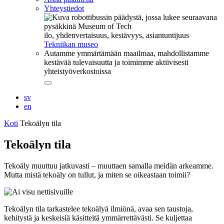
Yhteystiedot
ilo, yhdenvertaisuus, kestävyys, asiantuntijuus
Tekniikan museo
Autamme ymmärtämään maailmaa, mahdollistamme
kestävää tulevaisuutta ja toimimme aktiivisesti
yhteistyöverkostoissa
Sulje
alavalikko
sv
en
Koti
Tekoälyn tila
Tekoälyn tila
Tekoäly muuttuu jatkuvasti – muuttaen samalla meidän arkeamme.
Mutta mistä tekoäly on tullut, ja miten se oikeastaan toimii?
Tekoälyn tila tarkastelee tekoälyä ilmiönä, avaa sen taustoja,
kehitystä ja keskeisiä käsitteitä ymmärrettävästi. Se kuljettaa