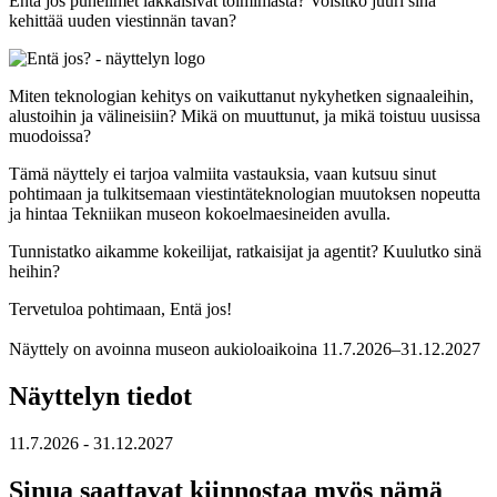
Entä jos puhelimet lakkaisivat toimimasta? Voisitko juuri sinä
kehittää uuden viestinnän tavan?
Miten teknologian kehitys on vaikuttanut nykyhetken signaaleihin,
alustoihin ja välineisiin? Mikä on muuttunut, ja mikä toistuu uusissa
muodoissa?
Tämä näyttely ei tarjoa valmiita vastauksia, vaan kutsuu sinut
pohtimaan ja tulkitsemaan viestintäteknologian muutoksen nopeutta
ja hintaa Tekniikan museon kokoelmaesineiden avulla.
Tunnistatko aikamme kokeilijat, ratkaisijat ja agentit? Kuulutko sinä
heihin?
Tervetuloa pohtimaan, Entä jos!
Näyttely on avoinna museon aukioloaikoina 11.7.2026–31.12.2027
Näyttelyn tiedot
11.7.2026
- 31.12.2027
Sinua saattavat kiinnostaa myös nämä