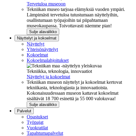
Tervetuloa museoon
Tekniikan museo tarjoaa elämyksiä vuoden ympäri.
Lämpimästi tervetuloa tutustumaan näyttelyihin,
osallistumaan työpajoihin tai piipahtamaan
museokaupassa. Toivottavasti näemme pian!
Sulje alavalikko
Näyttelyt ja kokoelmat
Näyttelyt
Yhteisönäyttelyt
Kokoelmat
Kokoelmalahjoitukset
Tekniikka, teknologia, innovaatiot
Näyttelyt ja kokoelmat
Tekniikan museon näyttelyt ja kokoelmat kertovat
tekniikasta, teknologiasta ja innovaatioista.
Kokonaisuudessaan museon kattavat kokoelmat
sisältävät 18 700 esinettä ja 55 000 valokuvaa!
Sulje alavalikko
Palvelut
Opastukset
Työpajat
Vuokratilat
Tapahtumapalvelut