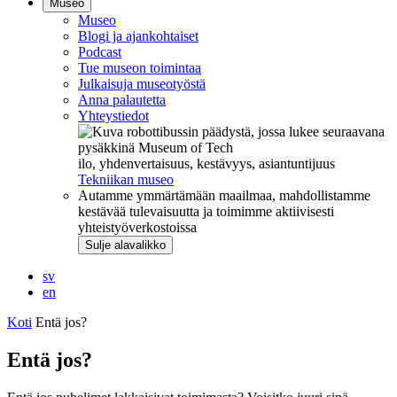
Museo
Museo
Blogi ja ajankohtaiset
Podcast
Tue museon toimintaa
Julkaisuja museotyöstä
Anna palautetta
Yhteystiedot
ilo, yhdenvertaisuus, kestävyys, asiantuntijuus
Tekniikan museo
Autamme ymmärtämään maailmaa, mahdollistamme
kestävää tulevaisuutta ja toimimme aktiivisesti
yhteistyöverkostoissa
Sulje alavalikko
sv
en
Koti
Entä jos?
Entä jos?