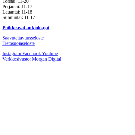
Torstai: 11-20
Perjantai: 11-17
Lauantai: 11-18
Sunnuntai: 11-17
Poikkeavat aukioloajat
Saavutettavuusseloste
Tietosuojaseloste
Instagram
Facebook
Youtube
Verkkosivusto: Morgan Digital