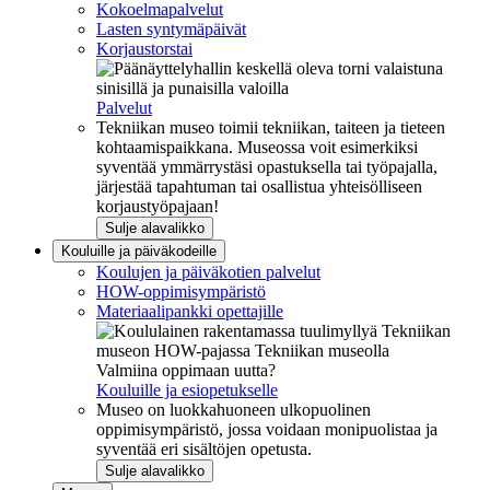
Kokoelmapalvelut
Lasten syntymäpäivät
Korjaustorstai
Palvelut
Tekniikan museo toimii tekniikan, taiteen ja tieteen
kohtaamispaikkana. Museossa voit esimerkiksi
syventää ymmärrystäsi opastuksella tai työpajalla,
järjestää tapahtuman tai osallistua yhteisölliseen
korjaustyöpajaan!
Sulje alavalikko
Kouluille ja päiväkodeille
Koulujen ja päiväkotien palvelut
HOW-oppimisympäristö
Materiaalipankki opettajille
Valmiina oppimaan uutta?
Kouluille ja esiopetukselle
Museo on luokkahuoneen ulkopuolinen
oppimisympäristö, jossa voidaan monipuolistaa ja
syventää eri sisältöjen opetusta.
Sulje alavalikko