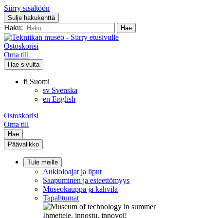
Siirry sisältöön
Sulje hakukenttä
Haku:
Ostoskorisi
Oma tili
Hae sivulta
fi
Suomi
sv
Svenska
en
English
Ostoskorisi
Oma tili
Hae
Päävalikko
Tule meille
Aukioloajat ja liput
Saapuminen ja esteettömyys
Museokauppa ja kahvila
Tapahtumat
Ihmettele, innostu, innovoi!