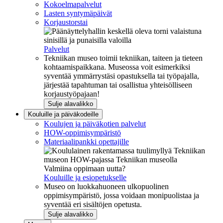
Kokoelmapalvelut
Lasten syntymäpäivät
Korjaustorstai
Palvelut
Tekniikan museo toimii tekniikan, taiteen ja tieteen
kohtaamispaikkana. Museossa voit esimerkiksi
syventää ymmärrystäsi opastuksella tai työpajalla,
järjestää tapahtuman tai osallistua yhteisölliseen
korjaustyöpajaan!
Sulje alavalikko
Kouluille ja päiväkodeille
Koulujen ja päiväkotien palvelut
HOW-oppimisympäristö
Materiaalipankki opettajille
Valmiina oppimaan uutta?
Kouluille ja esiopetukselle
Museo on luokkahuoneen ulkopuolinen
oppimisympäristö, jossa voidaan monipuolistaa ja
syventää eri sisältöjen opetusta.
Sulje alavalikko