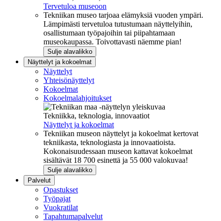
Tervetuloa museoon
Tekniikan museo tarjoaa elämyksiä vuoden ympäri.
Lämpimästi tervetuloa tutustumaan näyttelyihin,
osallistumaan työpajoihin tai piipahtamaan
museokaupassa. Toivottavasti näemme pian!
Sulje alavalikko
Näyttelyt ja kokoelmat
Näyttelyt
Yhteisönäyttelyt
Kokoelmat
Kokoelmalahjoitukset
Tekniikka, teknologia, innovaatiot
Näyttelyt ja kokoelmat
Tekniikan museon näyttelyt ja kokoelmat kertovat
tekniikasta, teknologiasta ja innovaatioista.
Kokonaisuudessaan museon kattavat kokoelmat
sisältävät 18 700 esinettä ja 55 000 valokuvaa!
Sulje alavalikko
Palvelut
Opastukset
Työpajat
Vuokratilat
Tapahtumapalvelut