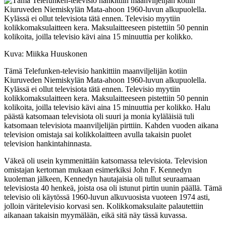
Kuva: Miikka Huuskonen
Tämä Telefunken-televisio hankittiin maanviljelijän kotiin
Kiuruveden Niemiskylän Mata-ahoon 1960-luvun alkupuolella.
Kylässä ei ollut televisiota tätä ennen. Televisio myytiin
kolikkomaksulaitteen kera. Maksulaitteeseen pistettiin 50 pennin
kolikoita, joilla televisio kävi aina 15 minuuttia per kolikko. Halu
päästä katsomaan televisiota oli suuri ja monia kyläläisiä tuli
katsomaan televisiota maanviljelijän pirttiin. Kahden vuoden aikana
television omistaja sai kolikkolaitteen avulla takaisin puolet
television hankintahinnasta.
Väkeä oli usein kymmenittäin katsomassa televisiota. Television
omistajan kertoman mukaan esimerkiksi John F. Kennedyn
kuoleman jälkeen, Kennedyn hautajaisia oli tullut seuraamaan
televisiosta 40 henkeä, joista osa oli istunut pirtin uunin päällä. Tämä
televisio oli käytössä 1960-luvun alkuvuosista vuoteen 1974 asti,
jolloin väritelevisio korvasi sen. Kolikkomaksulaite palautettiin
aikanaan takaisin myymälään, eikä sitä näy tässä kuvassa.