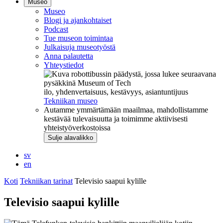
Museo
Museo
Blogi ja ajankohtaiset
Podcast
Tue museon toimintaa
Julkaisuja museotyöstä
Anna palautetta
Yhteystiedot
ilo, yhdenvertaisuus, kestävyys, asiantuntijuus
Tekniikan museo
Autamme ymmärtämään maailmaa, mahdollistamme
kestävää tulevaisuutta ja toimimme aktiivisesti
yhteistyöverkostoissa
Sulje alavalikko
sv
en
Koti
Tekniikan tarinat
Televisio saapui kylille
Televisio saapui kylille