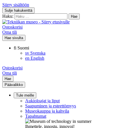
Siirry sisältöön
Sulje hakukenttä
Haku:
Ostoskorisi
Oma tili
Hae sivulta
fi
Suomi
sv
Svenska
en
English
Ostoskorisi
Oma tili
Hae
Päävalikko
Tule meille
Aukioloajat ja liput
Saapuminen ja esteettömyys
Museokauppa ja kahvila
Tapahtumat
Ihmettele, innostu, innovoi!