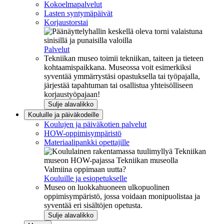
Kokoelmapalvelut
Lasten syntymäpäivät
Korjaustorstai
Palvelut
Tekniikan museo toimii tekniikan, taiteen ja tieteen
kohtaamispaikkana. Museossa voit esimerkiksi
syventää ymmärrystäsi opastuksella tai työpajalla,
järjestää tapahtuman tai osallistua yhteisölliseen
korjaustyöpajaan!
Sulje alavalikko
Kouluille ja päiväkodeille
Koulujen ja päiväkotien palvelut
HOW-oppimisympäristö
Materiaalipankki opettajille
Valmiina oppimaan uutta?
Kouluille ja esiopetukselle
Museo on luokkahuoneen ulkopuolinen
oppimisympäristö, jossa voidaan monipuolistaa ja
syventää eri sisältöjen opetusta.
Sulje alavalikko