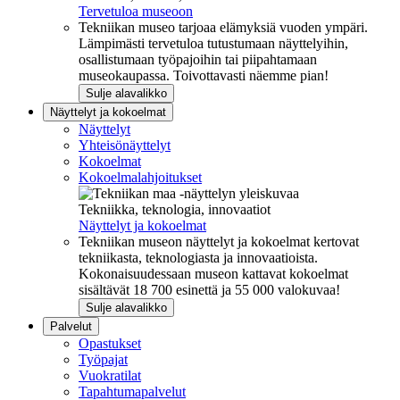
Tervetuloa museoon
Tekniikan museo tarjoaa elämyksiä vuoden ympäri.
Lämpimästi tervetuloa tutustumaan näyttelyihin,
osallistumaan työpajoihin tai piipahtamaan
museokaupassa. Toivottavasti näemme pian!
Sulje alavalikko
Näyttelyt ja kokoelmat
Näyttelyt
Yhteisönäyttelyt
Kokoelmat
Kokoelmalahjoitukset
Tekniikka, teknologia, innovaatiot
Näyttelyt ja kokoelmat
Tekniikan museon näyttelyt ja kokoelmat kertovat
tekniikasta, teknologiasta ja innovaatioista.
Kokonaisuudessaan museon kattavat kokoelmat
sisältävät 18 700 esinettä ja 55 000 valokuvaa!
Sulje alavalikko
Palvelut
Opastukset
Työpajat
Vuokratilat
Tapahtumapalvelut