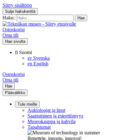
Siirry sisältöön
Sulje hakukenttä
Haku:
Ostoskorisi
Oma tili
Hae sivulta
fi
Suomi
sv
Svenska
en
English
Ostoskorisi
Oma tili
Hae
Päävalikko
Tule meille
Aukioloajat ja liput
Saapuminen ja esteettömyys
Museokauppa ja kahvila
Tapahtumat
Ihmettele, innostu, innovoi!