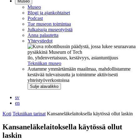
Museo
Museo
Blogi ja ajankohtaiset
Podcast
Tue museon toimintaa
Julkaisuja museotyöstä
Anna palautetta
Yhteystiedot
ilo, yhdenvertaisuus, kestävyys, asiantuntijuus
Tekniikan museo
Autamme ymmärtämään maailmaa, mahdollistamme
kestävää tulevaisuutta ja toimimme aktiivisesti
yhteistyöverkostoissa
Sulje alavalikko
sv
en
Koti
Tekniikan tarinat
Kansaneläkelaitoksella käytössä ollut laskin
Kansaneläkelaitoksella käytössä ollut
laskin