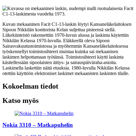
Kuvan mekaaninen Facit C1-13-laskin löytyi Kansaneläkelaitoksen
Sipoon Nikkilän konttorista Kelan suljettua pisteensä siellä.
Liikekiinteistö rakennettiin 1970-luvun alussa ja laskinta käytettiin
Nikkilän Kelassa 1970-luvulla. Eläkkeellä oleva Sipoon
Sairasvakuutustoimistossa ja myöhemmin Kansaneläkelaitoksessa
työskennellyt toimistosihteeri muistaa kuinka sai mekaanisen
laskimen helpottamaan työtänsä. Toimistosihteeri käytti laskinta
käsitellessään sipoolaisten äitiys- ja sairauspäiväraha-asioita.
Laskimella laskettiin näitä etuuksia. 1980-luvulla Nikkilän Kelassa
otettiin käyttöön elektroniset laskimet mekaanisten laskinten tilalle.
Kokoelman tiedot
Katso myös
Nokia 3310 – Matkapuhelin