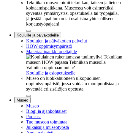
Tekniikan museo toimii tekniikan, taiteen ja tieteen
kohtaamispaikkana. Museossa voit esimerkiksi
syventää ymmärrystäsi opastuksella tai työpajalla,
järjestää tapahtuman tai osallistua yhteisölliseen
korjaustyöpajaan!
Sulje
Kouluille ja päiväkodeille
alavalikko
Koulujen ja päiväkotien palvelut
HOW-oppimisympäristö
Materiaalipankki opettajille
Valmiina oppimaan uutta?
Kouluille ja esiopetukselle
Museo on luokkahuoneen ulkopuolinen
oppimisympäristö, jossa voidaan monipuolistaa ja
syventää eri sisältöjen opetusta.
Sulje
Museo
alavalikko
Museo
Blogi ja ajankohtaiset
Podcast
Tue museon toimintaa
Julkaisuja museotyöstä
Anna palautetta