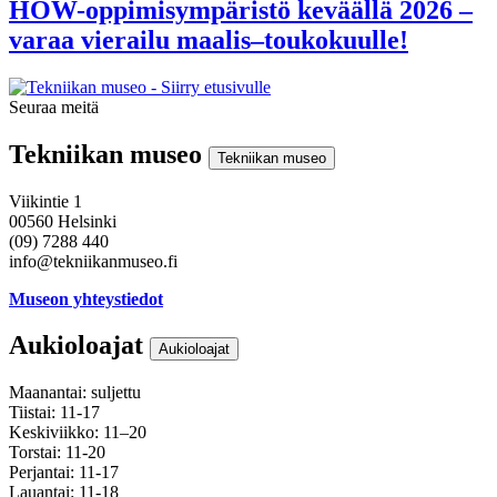
HOW-oppimisympäristö keväällä 2026 –
varaa vierailu maalis–toukokuulle!
Seuraa meitä
Instagram
Facebook
Youtube
Tekniikan museo
Tekniikan museo
Viikintie 1
00560 Helsinki
(09) 7288 440
info@tekniikanmuseo.fi
Museon yhteystiedot
Aukioloajat
Aukioloajat
Maanantai: suljettu
Tiistai: 11-17
Keskiviikko: 11–20
Torstai: 11-20
Perjantai: 11-17
Lauantai: 11-18