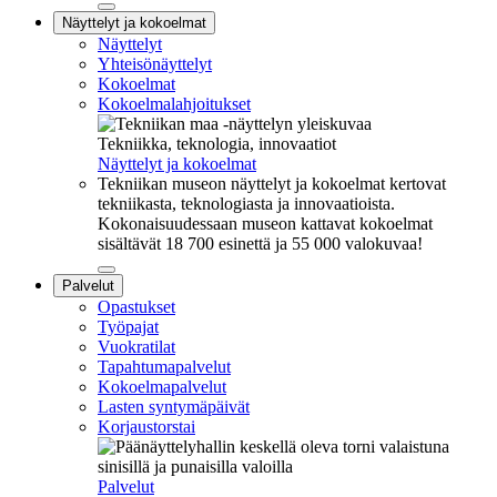
Sulje
Näyttelyt ja kokoelmat
alavalikko
Näyttelyt
Yhteisönäyttelyt
Kokoelmat
Kokoelmalahjoitukset
Tekniikka, teknologia, innovaatiot
Näyttelyt ja kokoelmat
Tekniikan museon näyttelyt ja kokoelmat kertovat
tekniikasta, teknologiasta ja innovaatioista.
Kokonaisuudessaan museon kattavat kokoelmat
sisältävät 18 700 esinettä ja 55 000 valokuvaa!
Sulje
Palvelut
alavalikko
Opastukset
Työpajat
Vuokratilat
Tapahtumapalvelut
Kokoelmapalvelut
Lasten syntymäpäivät
Korjaustorstai
Palvelut