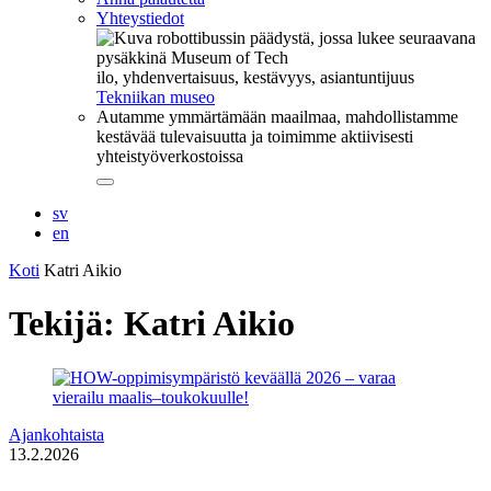
Yhteystiedot
ilo, yhdenvertaisuus, kestävyys, asiantuntijuus
Tekniikan museo
Autamme ymmärtämään maailmaa, mahdollistamme
kestävää tulevaisuutta ja toimimme aktiivisesti
yhteistyöverkostoissa
Sulje
alavalikko
sv
en
Koti
Katri Aikio
Tekijä:
Katri Aikio
Ajankohtaista
13.2.2026