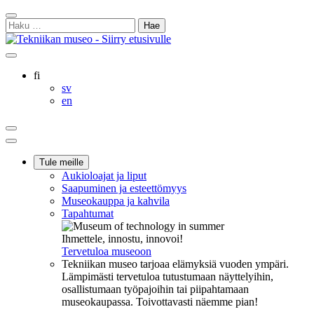
Siirry
Sulje
sisältöön
Haku:
hakukenttä
Ostoskorisi
Oma
Hae
tili
sivulta
Suomi
fi
Svenska
sv
English
en
Ostoskorisi
Oma
Hae
tili
Päävalikko
Tule meille
Aukioloajat ja liput
Saapuminen ja esteettömyys
Museokauppa ja kahvila
Tapahtumat
Ihmettele, innostu, innovoi!
Tervetuloa museoon
Tekniikan museo tarjoaa elämyksiä vuoden ympäri.
Lämpimästi tervetuloa tutustumaan näyttelyihin,
osallistumaan työpajoihin tai piipahtamaan
museokaupassa. Toivottavasti näemme pian!