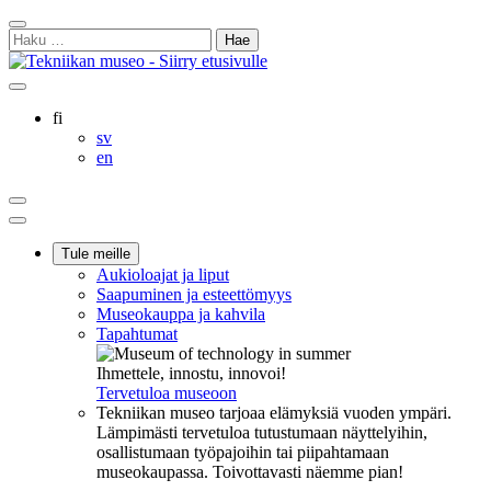
Siirry
Sulje
sisältöön
Haku:
hakukenttä
Ostoskorisi
Oma
Hae
tili
sivulta
Suomi
fi
Svenska
sv
English
en
Ostoskorisi
Oma
Hae
tili
Päävalikko
Tule meille
Aukioloajat ja liput
Saapuminen ja esteettömyys
Museokauppa ja kahvila
Tapahtumat
Ihmettele, innostu, innovoi!
Tervetuloa museoon
Tekniikan museo tarjoaa elämyksiä vuoden ympäri.
Lämpimästi tervetuloa tutustumaan näyttelyihin,
osallistumaan työpajoihin tai piipahtamaan
museokaupassa. Toivottavasti näemme pian!