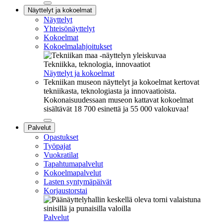
Sulje
Näyttelyt ja kokoelmat
alavalikko
Näyttelyt
Yhteisönäyttelyt
Kokoelmat
Kokoelmalahjoitukset
Tekniikka, teknologia, innovaatiot
Näyttelyt ja kokoelmat
Tekniikan museon näyttelyt ja kokoelmat kertovat
tekniikasta, teknologiasta ja innovaatioista.
Kokonaisuudessaan museon kattavat kokoelmat
sisältävät 18 700 esinettä ja 55 000 valokuvaa!
Sulje
Palvelut
alavalikko
Opastukset
Työpajat
Vuokratilat
Tapahtumapalvelut
Kokoelmapalvelut
Lasten syntymäpäivät
Korjaustorstai
Palvelut