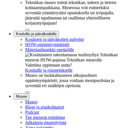
Tekniikan museo toimii tekniikan, taiteen ja tieteen
kohtaamispaikkana. Museossa voit esimerkiksi
syventää ymmärrystäsi opastuksella tai työpajalla,
järjestää tapahtuman tai osallistua yhteisölliseen
korjaustyöpajaan!
Sulje
Kouluille ja päiväkodeille
alavalikko
Koulujen ja päiväkotien palvelut
HOW-oppimisympäristö
Materiaalipankki opettajille
Valmiina oppimaan uutta?
Kouluille ja esiopetukselle
Museo on luokkahuoneen ulkopuolinen
oppimisympäristö, jossa voidaan monipuolistaa ja
syventää eri sisältöjen opetusta.
Sulje
Museo
alavalikko
Museo
Blogi ja ajankohtaiset
Podcast
Tue museon toimintaa
Julkaisuja museotyöstä
Anna palautetta