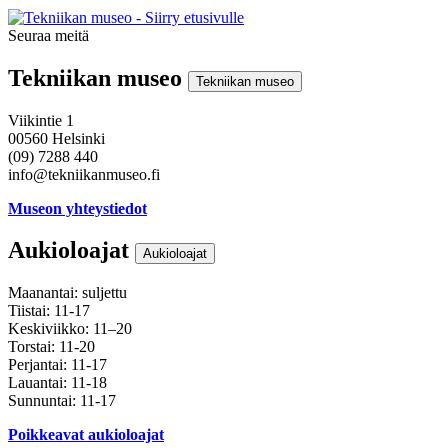
Seuraa meitä
Instagram
Facebook
Youtube
Tekniikan museo
Tekniikan museo
Viikintie 1
00560 Helsinki
(09) 7288 440
info@tekniikanmuseo.fi
Museon yhteystiedot
Aukioloajat
Aukioloajat
Maanantai: suljettu
Tiistai: 11-17
Keskiviikko: 11–20
Torstai: 11-20
Perjantai: 11-17
Lauantai: 11-18
Sunnuntai: 11-17
Poikkeavat aukioloajat