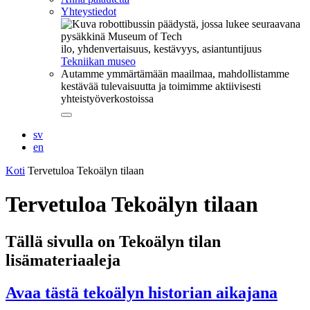
Yhteystiedot
ilo, yhdenvertaisuus, kestävyys, asiantuntijuus
Tekniikan museo
Autamme ymmärtämään maailmaa, mahdollistamme
kestävää tulevaisuutta ja toimimme aktiivisesti
yhteistyöverkostoissa
Sulje
alavalikko
sv
en
Koti
Tervetuloa Tekoälyn tilaan
Tervetuloa Tekoälyn tilaan
Tällä sivulla on Tekoälyn tilan
lisämateriaaleja
Avaa tästä tekoälyn historian aikajana