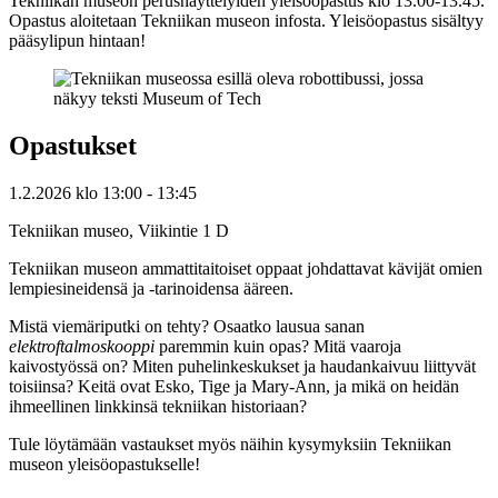
Tekniikan museon perusnäyttelyiden yleisöopastus klo 13.00-13.45.
Opastus aloitetaan Tekniikan museon infosta. Yleisöopastus sisältyy
pääsylipun hintaan!
Opastukset
1.2.2026
klo
13:00
- 13:45
Tekniikan museo, Viikintie 1 D
Tekniikan museon ammattitaitoiset oppaat johdattavat kävijät omien
lempiesineidensä ja -tarinoidensa ääreen.
Mistä viemäriputki on tehty? Osaatko lausua sanan
elektroftalmoskooppi
paremmin kuin opas? Mitä vaaroja
kaivostyössä on? Miten puhelinkeskukset ja haudankaivuu liittyvät
toisiinsa? Keitä ovat Esko, Tige ja Mary-Ann, ja mikä on heidän
ihmeellinen linkkinsä tekniikan historiaan?
Tule löytämään vastaukset myös näihin kysymyksiin Tekniikan
museon yleisöopastukselle!