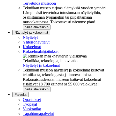
Tervetuloa museoon
Tekniikan museo tarjoaa elämyksiä vuoden ympäri.
Lämpimästi tervetuloa tutustumaan näyttelyihin,
osallistumaan työpajoihin tai piipahtamaan
museokaupassa. Toivottavasti näemme pian!
Sulje alavalikko
Näyttelyt ja kokoelmat
Näyttelyt
Yhteisönäyttelyt
Kokoelmat
Kokoelmalahjoitukset
Tekniikka, teknologia, innovaatiot
Näyttelyt ja kokoelmat
Tekniikan museon näyttelyt ja kokoelmat kertovat
tekniikasta, teknologiasta ja innovaatioista.
Kokonaisuudessaan museon kattavat kokoelmat
sisältävät 18 700 esinettä ja 55 000 valokuvaa!
Sulje alavalikko
Palvelut
Opastukset
Työpajat
Vuokratilat
Tapahtumapalvelut