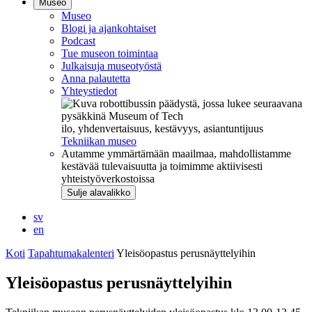
Museo
Museo
Blogi ja ajankohtaiset
Podcast
Tue museon toimintaa
Julkaisuja museotyöstä
Anna palautetta
Yhteystiedot
ilo, yhdenvertaisuus, kestävyys, asiantuntijuus
Tekniikan museo
Autamme ymmärtämään maailmaa, mahdollistamme
kestävää tulevaisuutta ja toimimme aktiivisesti
yhteistyöverkostoissa
Sulje alavalikko
sv
en
Koti
Tapahtumakalenteri
Yleisöopastus perusnäyttelyihin
Yleisöopastus perusnäyttelyihin