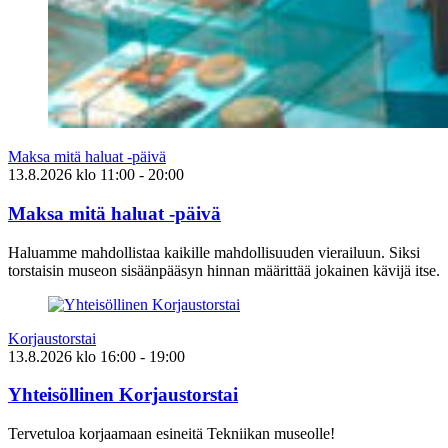
Maksa mitä haluat -päivä
13.8.2026
klo
11:00
- 20:00
Maksa mitä haluat -päivä
Haluamme mahdollistaa kaikille mahdollisuuden vierailuun. Siksi
torstaisin museon sisäänpääsyn hinnan määrittää jokainen kävijä itse.
Korjaustorstai
13.8.2026
klo
16:00
- 19:00
Yhteisöllinen Korjaustorstai
Tervetuloa korjaamaan esineitä Tekniikan museolle!