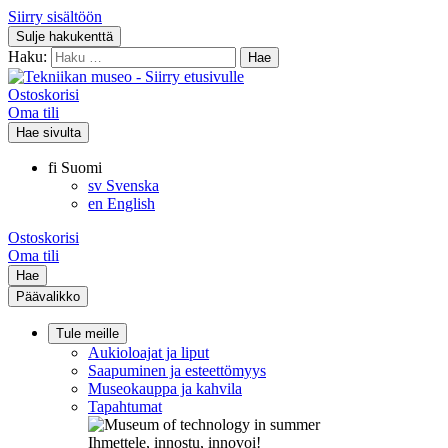
Siirry sisältöön
Sulje hakukenttä
Haku:
Ostoskorisi
Oma tili
Hae sivulta
fi
Suomi
sv
Svenska
en
English
Ostoskorisi
Oma tili
Hae
Päävalikko
Tule meille
Aukioloajat ja liput
Saapuminen ja esteettömyys
Museokauppa ja kahvila
Tapahtumat
Ihmettele, innostu, innovoi!