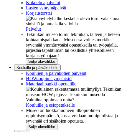
Kokoelmapalvelut
Lasten syntymäpäivät
Korjaustorstai
Palvelut
Tekniikan museo toimii tekniikan, taiteen ja tieteen
kohtaamispaikkana. Museossa voit esimerkiksi
syventää ymmärrystäsi opastuksella tai työpajalla,
järjestää tapahtuman tai osallistua yhteisölliseen
korjaustyöpajaan!
Sulje alavalikko
Kouluille ja päiväkodeille
Koulujen ja päiväkotien palvelut
HOW-oppimisympäristö
Materiaalipankki opettajille
Valmiina oppimaan uutta?
Kouluille ja esiopetukselle
Museo on luokkahuoneen ulkopuolinen
oppimisympäristö, jossa voidaan monipuolistaa ja
syventää eri sisältöjen opetusta.
Sulje alavalikko