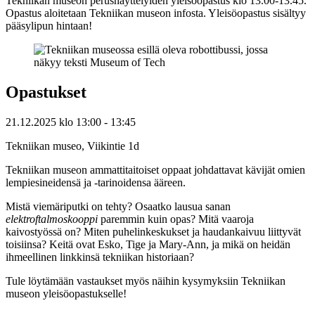
Tekniikan museon perusnäyttelyiden yleisöopastus klo 13.00-13.45.
Opastus aloitetaan Tekniikan museon infosta. Yleisöopastus sisältyy
pääsylipun hintaan!
Opastukset
21.12.2025
klo
13:00
- 13:45
Tekniikan museo, Viikintie 1d
Tekniikan museon ammattitaitoiset oppaat johdattavat kävijät omien
lempiesineidensä ja -tarinoidensa ääreen.
Mistä viemäriputki on tehty? Osaatko lausua sanan
elektroftalmoskooppi
paremmin kuin opas? Mitä vaaroja
kaivostyössä on? Miten puhelinkeskukset ja haudankaivuu liittyvät
toisiinsa? Keitä ovat Esko, Tige ja Mary-Ann, ja mikä on heidän
ihmeellinen linkkinsä tekniikan historiaan?
Tule löytämään vastaukset myös näihin kysymyksiin Tekniikan
museon yleisöopastukselle!