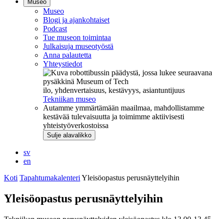
Museo
Museo
Blogi ja ajankohtaiset
Podcast
Tue museon toimintaa
Julkaisuja museotyöstä
Anna palautetta
Yhteystiedot
ilo, yhdenvertaisuus, kestävyys, asiantuntijuus
Tekniikan museo
Autamme ymmärtämään maailmaa, mahdollistamme
kestävää tulevaisuutta ja toimimme aktiivisesti
yhteistyöverkostoissa
Sulje alavalikko
sv
en
Koti
Tapahtumakalenteri
Yleisöopastus perusnäyttelyihin
Yleisöopastus perusnäyttelyihin