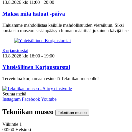
13.8.2026
klo
11:00
- 20:00
Maksa mitä haluat -päivä
Haluamme mahdollistaa kaikille mahdollisuuden vierailuun. Siksi
torstaisin museon sisäänpääsyn hinnan määrittää jokainen kävijä itse.
Korjaustorstai
13.8.2026
klo
16:00
- 19:00
Yhteisöllinen Korjaustorstai
Tervetuloa korjaamaan esineitä Tekniikan museolle!
Seuraa meitä
Instagram
Facebook
Youtube
Tekniikan museo
Tekniikan museo
Viikintie 1
00560 Helsinki