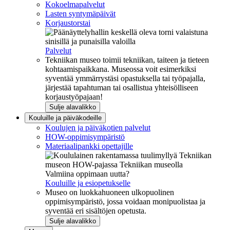
Kokoelmapalvelut
Lasten syntymäpäivät
Korjaustorstai
Palvelut
Tekniikan museo toimii tekniikan, taiteen ja tieteen
kohtaamispaikkana. Museossa voit esimerkiksi
syventää ymmärrystäsi opastuksella tai työpajalla,
järjestää tapahtuman tai osallistua yhteisölliseen
korjaustyöpajaan!
Sulje alavalikko
Kouluille ja päiväkodeille
Koulujen ja päiväkotien palvelut
HOW-oppimisympäristö
Materiaalipankki opettajille
Valmiina oppimaan uutta?
Kouluille ja esiopetukselle
Museo on luokkahuoneen ulkopuolinen
oppimisympäristö, jossa voidaan monipuolistaa ja
syventää eri sisältöjen opetusta.
Sulje alavalikko