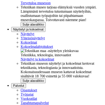
Tervetuloa museoon
Tekniikan museo tarjoaa elämyksiä vuoden ympäri.
Lämpimästi tervetuloa tutustumaan näyttelyihin,
osallistumaan työpajoihin tai piipahtamaan
museokaupassa. Toivottavasti näemme pian!
Sulje alavalikko
Näyttelyt ja kokoelmat
Näyttelyt
Yhteisönäyttelyt
Kokoelmat
Kokoelmalahjoitukset
Tekniikka, teknologia, innovaatiot
Näyttelyt ja kokoelmat
Tekniikan museon näyttelyt ja kokoelmat kertovat
tekniikasta, teknologiasta ja innovaatioista.
Kokonaisuudessaan museon kattavat kokoelmat
sisältävät 18 700 esinettä ja 55 000 valokuvaa!
Sulje alavalikko
Palvelut
Opastukset
Työpajat
Vuokratilat
Tapahtumapalvelut