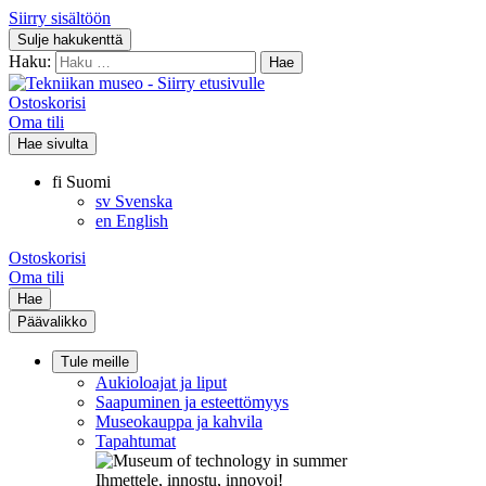
Siirry sisältöön
Sulje hakukenttä
Haku:
Ostoskorisi
Oma tili
Hae sivulta
fi
Suomi
sv
Svenska
en
English
Ostoskorisi
Oma tili
Hae
Päävalikko
Tule meille
Aukioloajat ja liput
Saapuminen ja esteettömyys
Museokauppa ja kahvila
Tapahtumat
Ihmettele, innostu, innovoi!