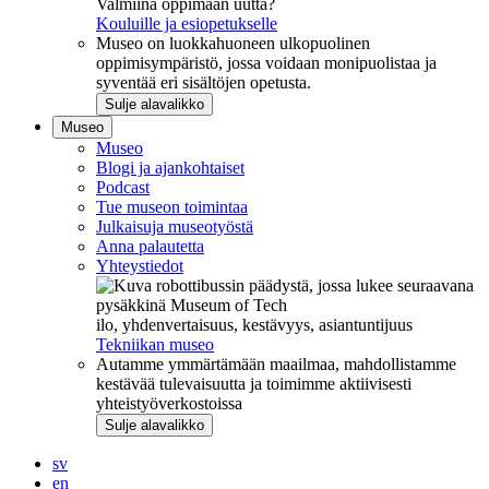
Valmiina oppimaan uutta?
Kouluille ja esiopetukselle
Museo on luokkahuoneen ulkopuolinen
oppimisympäristö, jossa voidaan monipuolistaa ja
syventää eri sisältöjen opetusta.
Sulje alavalikko
Museo
Museo
Blogi ja ajankohtaiset
Podcast
Tue museon toimintaa
Julkaisuja museotyöstä
Anna palautetta
Yhteystiedot
ilo, yhdenvertaisuus, kestävyys, asiantuntijuus
Tekniikan museo
Autamme ymmärtämään maailmaa, mahdollistamme
kestävää tulevaisuutta ja toimimme aktiivisesti
yhteistyöverkostoissa
Sulje alavalikko
sv
en