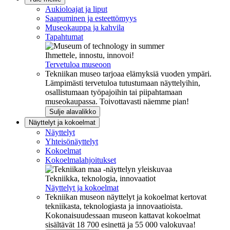
Aukioloajat ja liput
Saapuminen ja esteettömyys
Museokauppa ja kahvila
Tapahtumat
Ihmettele, innostu, innovoi!
Tervetuloa museoon
Tekniikan museo tarjoaa elämyksiä vuoden ympäri.
Lämpimästi tervetuloa tutustumaan näyttelyihin,
osallistumaan työpajoihin tai piipahtamaan
museokaupassa. Toivottavasti näemme pian!
Sulje alavalikko
Näyttelyt ja kokoelmat
Näyttelyt
Yhteisönäyttelyt
Kokoelmat
Kokoelmalahjoitukset
Tekniikka, teknologia, innovaatiot
Näyttelyt ja kokoelmat
Tekniikan museon näyttelyt ja kokoelmat kertovat
tekniikasta, teknologiasta ja innovaatioista.
Kokonaisuudessaan museon kattavat kokoelmat
sisältävät 18 700 esinettä ja 55 000 valokuvaa!