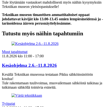
Tule löytämään vastaukset mahdollisesti myös näihin kysymyksiin
Tekniikan museon yleisöopastukselle!
Tekniikan museon timanttisen ammattitaitoiset oppaat
johdattavat kävijät klo 13.00-13.45 omien lempiesineidensä ja -
tarinoidensa ääreen perusnäyttelyissämme.
Tutustu myös näihin tapahtumiin
Muut tapahtumat
11.8.2026
klo
11:00
- 17:00
Kesäohjelma 2.6.–11.8.2026
Kesällä Tekniikan museossa testataan Pikku sähköinsinöörin
koulua!
Tule rakentamaan tuulivoimaa, muovailemaan sähköistä taikinaa ja
tutkimaan sähköllä toimivia esineitä.
Työpajat