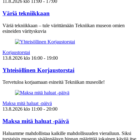
11.8.2026
klo
11:00
- 17:00
Väriä tekniikkaan
Väriä tekniikkaan – tule värittämään Tekniikan museon omien
esineiden värityskuvia
Korjaustorstai
13.8.2026
klo
16:00
- 19:00
Yhteisöllinen Korjaustorstai
Tervetuloa korjaamaan esineitä Tekniikan museolle!
Maksa mitä haluat -päivä
13.8.2026
klo
11:00
- 20:00
Maksa mitä haluat -päivä
Haluamme mahdollistaa kaikille mahdollisuuden vierailuun. Siksi
torstaisin museon sisäänpääsyn hinnan määrittää jokainen kävijä itse.