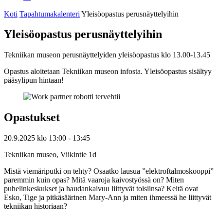
Koti
Tapahtumakalenteri
Yleisöopastus perusnäyttelyihin
Yleisöopastus perusnäyttelyihin
Tekniikan museon perusnäyttelyiden yleisöopastus klo 13.00-13.45
Opastus aloitetaan Tekniikan museon infosta. Yleisöopastus sisältyy
pääsylipun hintaan!
Opastukset
20.9.2025
klo
13:00
- 13:45
Tekniikan museo, Viikintie 1d
Mistä viemäriputki on tehty? Osaatko lausua ”elektroftalmoskooppi”
paremmin kuin opas? Mitä vaaroja kaivostyössä on? Miten
puhelinkeskukset ja haudankaivuu liittyvät toisiinsa? Keitä ovat
Esko, Tige ja pitkäsäärinen Mary-Ann ja miten ihmeessä he liittyvät
tekniikan historiaan?