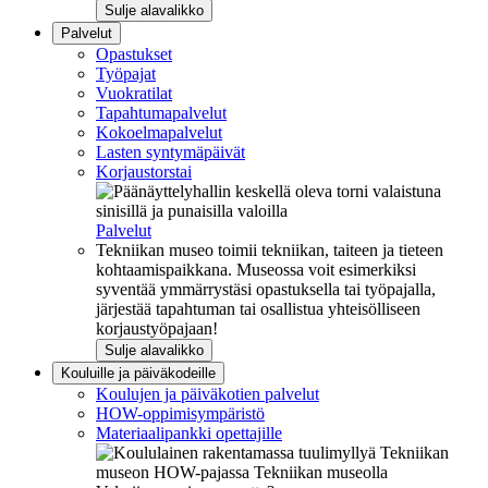
Sulje alavalikko
Palvelut
Opastukset
Työpajat
Vuokratilat
Tapahtumapalvelut
Kokoelmapalvelut
Lasten syntymäpäivät
Korjaustorstai
Palvelut
Tekniikan museo toimii tekniikan, taiteen ja tieteen
kohtaamispaikkana. Museossa voit esimerkiksi
syventää ymmärrystäsi opastuksella tai työpajalla,
järjestää tapahtuman tai osallistua yhteisölliseen
korjaustyöpajaan!
Sulje alavalikko
Kouluille ja päiväkodeille
Koulujen ja päiväkotien palvelut
HOW-oppimisympäristö
Materiaalipankki opettajille