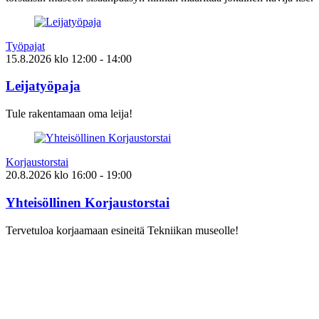
Työpajat
15.8.2026
klo
12:00
- 14:00
Leijatyöpaja
Tule rakentamaan oma leija!
Korjaustorstai
20.8.2026
klo
16:00
- 19:00
Yhteisöllinen Korjaustorstai
Tervetuloa korjaamaan esineitä Tekniikan museolle!