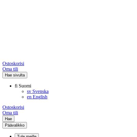
Ostoskorisi
Oma tili
Hae sivulta
fi
Suomi
sv
Svenska
en
English
Ostoskorisi
Oma tili
Hae
Päävalikko
Tule meille