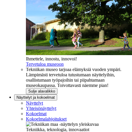
Ihmettele, innostu, innovoi!
Tervetuloa museoon
Tekniikan museo tarjoaa elämyksiä vuoden ympäri.
Lämpimästi tervetuloa tutustumaan näyttelyihin,
osallistumaan työpajoihin tai piipahtamaan
museokaupassa. Toivottavasti näemme pian!
Sulje alavalikko
Näyttelyt ja kokoelmat
Näyttelyt
Yhteisönäyttelyt
Kokoelmat
Kokoelmalahjoitukset
Tekniikka, teknologia, innovaatiot