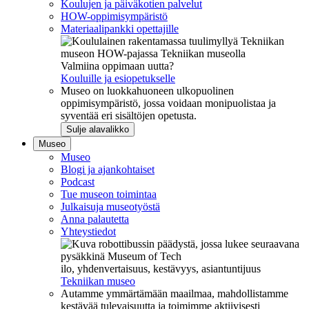
Koulujen ja päiväkotien palvelut
HOW-oppimisympäristö
Materiaalipankki opettajille
Valmiina oppimaan uutta?
Kouluille ja esiopetukselle
Museo on luokkahuoneen ulkopuolinen
oppimisympäristö, jossa voidaan monipuolistaa ja
syventää eri sisältöjen opetusta.
Sulje alavalikko
Museo
Museo
Blogi ja ajankohtaiset
Podcast
Tue museon toimintaa
Julkaisuja museotyöstä
Anna palautetta
Yhteystiedot
ilo, yhdenvertaisuus, kestävyys, asiantuntijuus
Tekniikan museo
Autamme ymmärtämään maailmaa, mahdollistamme
kestävää tulevaisuutta ja toimimme aktiivisesti