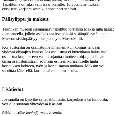
Tapahtuma on siksi vain täysi-ikäisille. Toivotamme mukaan
erityisesti korjaamisesta kiinnostuneet seniorit!
Pääsylippu ja maksut
Tekniikan museon sisäänpääsy tapahtuu torstaisin Maksa mitä haluat
-periaatteella, jolloin asiakas saa itse päättää sisäänpääsyn hinnan.
Museon sisäänpääsyyn kelpaa myös Museokortti.
Korjaustorstai on osallistujille ilmainen, kun korjaus tehdään
yhdessä ohjaajien kanssa. Jos osallistuja ei kuitenkaan halua itse
osallistua korjaukseen vaan korjauttaa tuotteen ohjaajalla ilman
omaa osallistumistaan, sovitaan esineen korjaamiselle hinta
korjauksen kohteen, työn ja korjaustavan mukaan. Maksun voi
suorittaa käteisellä, kortilla tai mobiilimaksulla.
Lisätiedot
Jos sinulla on kysyttävää tapahtumasta, korjauksista tai hinnoista,
voit olla suoraan yhteydessä Kasiaan.
Sähköpostilla:
kasia@upstitch.studio