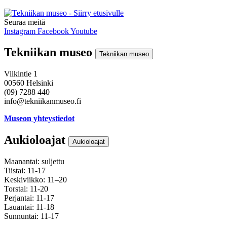
Seuraa meitä
Instagram
Facebook
Youtube
Tekniikan museo
Tekniikan museo
Viikintie 1
00560 Helsinki
(09) 7288 440
info@tekniikanmuseo.fi
Museon yhteystiedot
Aukioloajat
Aukioloajat
Maanantai: suljettu
Tiistai: 11-17
Keskiviikko: 11–20
Torstai: 11-20
Perjantai: 11-17
Lauantai: 11-18
Sunnuntai: 11-17