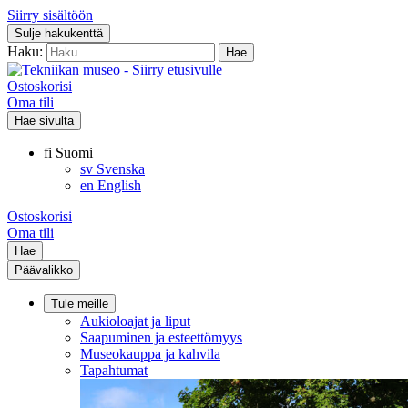
Siirry sisältöön
Sulje hakukenttä
Haku:
Ostoskorisi
Oma tili
Hae sivulta
fi
Suomi
sv
Svenska
en
English
Ostoskorisi
Oma tili
Hae
Päävalikko
Tule meille
Aukioloajat ja liput
Saapuminen ja esteettömyys
Museokauppa ja kahvila
Tapahtumat