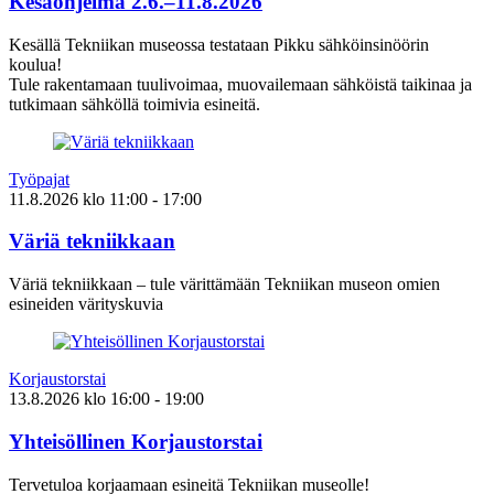
Kesäohjelma 2.6.–11.8.2026
Kesällä Tekniikan museossa testataan Pikku sähköinsinöörin
koulua!
Tule rakentamaan tuulivoimaa, muovailemaan sähköistä taikinaa ja
tutkimaan sähköllä toimivia esineitä.
Työpajat
11.8.2026
klo
11:00
- 17:00
Väriä tekniikkaan
Väriä tekniikkaan – tule värittämään Tekniikan museon omien
esineiden värityskuvia
Korjaustorstai
13.8.2026
klo
16:00
- 19:00
Yhteisöllinen Korjaustorstai
Tervetuloa korjaamaan esineitä Tekniikan museolle!