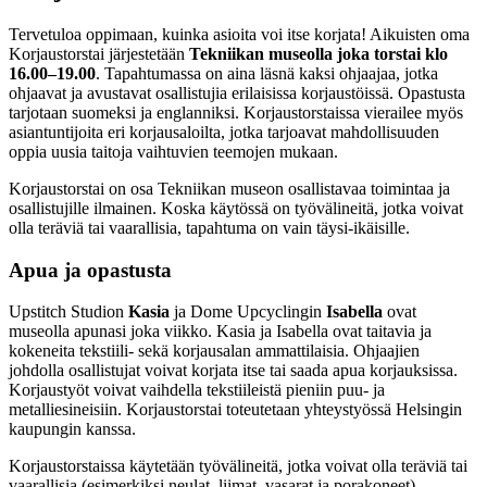
Tervetuloa oppimaan, kuinka asioita voi itse korjata! Aikuisten oma
Korjaustorstai järjestetään
Tekniikan museolla joka torstai klo
16.00–19.00
. Tapahtumassa on aina läsnä kaksi ohjaajaa, jotka
ohjaavat ja avustavat osallistujia erilaisissa korjaustöissä. Opastusta
tarjotaan suomeksi ja englanniksi. Korjaustorstaissa vierailee myös
asiantuntijoita eri korjausaloilta, jotka tarjoavat mahdollisuuden
oppia uusia taitoja vaihtuvien teemojen mukaan.
Korjaustorstai on osa Tekniikan museon osallistavaa toimintaa ja
osallistujille ilmainen. Koska käytössä on työvälineitä, jotka voivat
olla teräviä tai vaarallisia, tapahtuma on vain täysi-ikäisille.
Apua ja opastusta
Upstitch Studion
Kasia
ja Dome Upcyclingin
Isabella
ovat
museolla apunasi joka viikko. Kasia ja Isabella ovat taitavia ja
kokeneita tekstiili- sekä korjausalan ammattilaisia. Ohjaajien
johdolla osallistujat voivat korjata itse tai saada apua korjauksissa.
Korjaustyöt voivat vaihdella tekstiileistä pieniin puu- ja
metalliesineisiin. Korjaustorstai toteutetaan yhteystyössä Helsingin
kaupungin kanssa.
Korjaustorstaissa käytetään työvälineitä, jotka voivat olla teräviä tai
vaarallisia (esimerkiksi neulat, liimat, vasarat ja porakoneet).