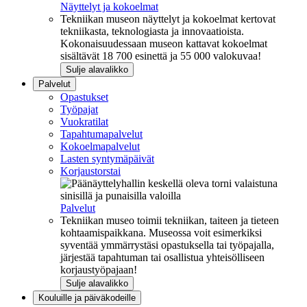
Näyttelyt ja kokoelmat
Tekniikan museon näyttelyt ja kokoelmat kertovat
tekniikasta, teknologiasta ja innovaatioista.
Kokonaisuudessaan museon kattavat kokoelmat
sisältävät 18 700 esinettä ja 55 000 valokuvaa!
Sulje alavalikko
Palvelut
Opastukset
Työpajat
Vuokratilat
Tapahtumapalvelut
Kokoelmapalvelut
Lasten syntymäpäivät
Korjaustorstai
Palvelut
Tekniikan museo toimii tekniikan, taiteen ja tieteen
kohtaamispaikkana. Museossa voit esimerkiksi
syventää ymmärrystäsi opastuksella tai työpajalla,
järjestää tapahtuman tai osallistua yhteisölliseen
korjaustyöpajaan!
Sulje alavalikko
Kouluille ja päiväkodeille