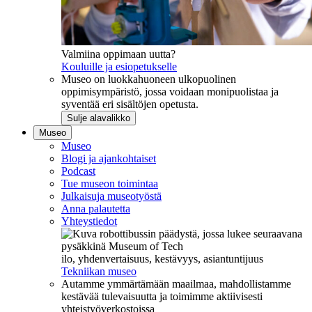
Valmiina oppimaan uutta?
Kouluille ja esiopetukselle
Museo on luokkahuoneen ulkopuolinen
oppimisympäristö, jossa voidaan monipuolistaa ja
syventää eri sisältöjen opetusta.
Sulje alavalikko
Museo
Museo
Blogi ja ajankohtaiset
Podcast
Tue museon toimintaa
Julkaisuja museotyöstä
Anna palautetta
Yhteystiedot
ilo, yhdenvertaisuus, kestävyys, asiantuntijuus
Tekniikan museo
Autamme ymmärtämään maailmaa, mahdollistamme
kestävää tulevaisuutta ja toimimme aktiivisesti
yhteistyöverkostoissa