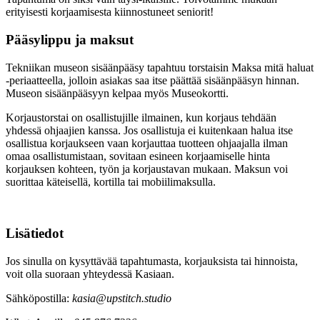
erityisesti korjaamisesta kiinnostuneet seniorit!
Pääsylippu ja maksut
Tekniikan museon sisäänpääsy tapahtuu torstaisin Maksa mitä haluat
-periaatteella, jolloin asiakas saa itse päättää sisäänpääsyn hinnan.
Museon sisäänpääsyyn kelpaa myös Museokortti.
Korjaustorstai on osallistujille ilmainen, kun korjaus tehdään
yhdessä ohjaajien kanssa. Jos osallistuja ei kuitenkaan halua itse
osallistua korjaukseen vaan korjauttaa tuotteen ohjaajalla ilman
omaa osallistumistaan, sovitaan esineen korjaamiselle hinta
korjauksen kohteen, työn ja korjaustavan mukaan. Maksun voi
suorittaa käteisellä, kortilla tai mobiilimaksulla.
Lisätiedot
Jos sinulla on kysyttävää tapahtumasta, korjauksista tai hinnoista,
voit olla suoraan yhteydessä Kasiaan.
Sähköpostilla:
kasia@upstitch.studio