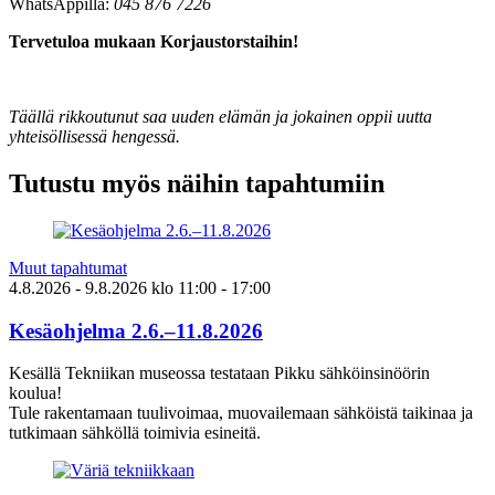
WhatsAppilla:
045 876 7226
Tervetuloa mukaan Korjaustorstaihin!
Täällä rikkoutunut saa uuden elämän ja jokainen oppii uutta
yhteisöllisessä hengessä.
Tutustu myös näihin tapahtumiin
Muut tapahtumat
4.8.2026
- 9.8.2026
klo
11:00
- 17:00
Kesäohjelma 2.6.–11.8.2026
Kesällä Tekniikan museossa testataan Pikku sähköinsinöörin
koulua!
Tule rakentamaan tuulivoimaa, muovailemaan sähköistä taikinaa ja
tutkimaan sähköllä toimivia esineitä.