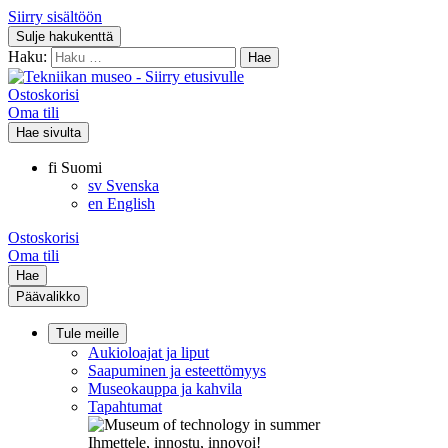
Siirry sisältöön
Sulje hakukenttä
Haku:
Ostoskorisi
Oma tili
Hae sivulta
fi
Suomi
sv
Svenska
en
English
Ostoskorisi
Oma tili
Hae
Päävalikko
Tule meille
Aukioloajat ja liput
Saapuminen ja esteettömyys
Museokauppa ja kahvila
Tapahtumat
Ihmettele, innostu, innovoi!