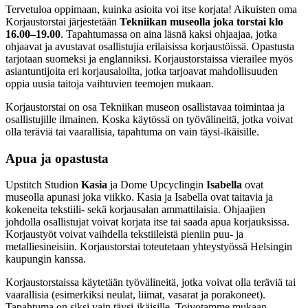
Tervetuloa oppimaan, kuinka asioita voi itse korjata! Aikuisten oma
Korjaustorstai järjestetään
Tekniikan museolla joka torstai klo
16.00–19.00
. Tapahtumassa on aina läsnä kaksi ohjaajaa, jotka
ohjaavat ja avustavat osallistujia erilaisissa korjaustöissä. Opastusta
tarjotaan suomeksi ja englanniksi. Korjaustorstaissa vierailee myös
asiantuntijoita eri korjausaloilta, jotka tarjoavat mahdollisuuden
oppia uusia taitoja vaihtuvien teemojen mukaan.
Korjaustorstai on osa Tekniikan museon osallistavaa toimintaa ja
osallistujille ilmainen. Koska käytössä on työvälineitä, jotka voivat
olla teräviä tai vaarallisia, tapahtuma on vain täysi-ikäisille.
Apua ja opastusta
Upstitch Studion
Kasia
ja Dome Upcyclingin
Isabella
ovat
museolla apunasi joka viikko. Kasia ja Isabella ovat taitavia ja
kokeneita tekstiili- sekä korjausalan ammattilaisia. Ohjaajien
johdolla osallistujat voivat korjata itse tai saada apua korjauksissa.
Korjaustyöt voivat vaihdella tekstiileistä pieniin puu- ja
metalliesineisiin. Korjaustorstai toteutetaan yhteystyössä Helsingin
kaupungin kanssa.
Korjaustorstaissa käytetään työvälineitä, jotka voivat olla teräviä tai
vaarallisia (esimerkiksi neulat, liimat, vasarat ja porakoneet).
Tapahtuma on siksi vain täysi-ikäisille. Toivotamme mukaan