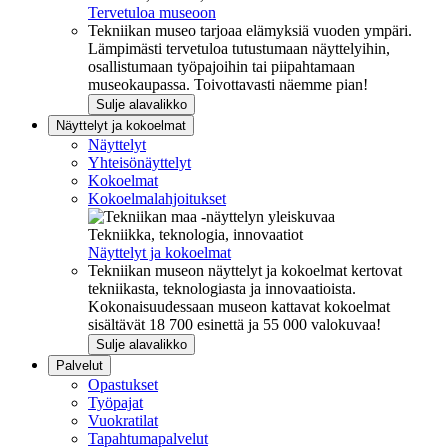
Tervetuloa museoon
Tekniikan museo tarjoaa elämyksiä vuoden ympäri.
Lämpimästi tervetuloa tutustumaan näyttelyihin,
osallistumaan työpajoihin tai piipahtamaan
museokaupassa. Toivottavasti näemme pian!
Sulje alavalikko
Näyttelyt ja kokoelmat
Näyttelyt
Yhteisönäyttelyt
Kokoelmat
Kokoelmalahjoitukset
Tekniikka, teknologia, innovaatiot
Näyttelyt ja kokoelmat
Tekniikan museon näyttelyt ja kokoelmat kertovat
tekniikasta, teknologiasta ja innovaatioista.
Kokonaisuudessaan museon kattavat kokoelmat
sisältävät 18 700 esinettä ja 55 000 valokuvaa!
Sulje alavalikko
Palvelut
Opastukset
Työpajat
Vuokratilat
Tapahtumapalvelut