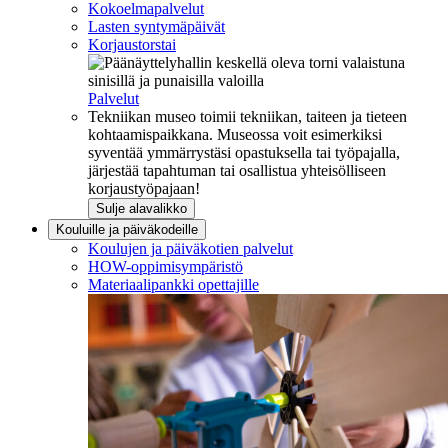
Kokoelmapalvelut
Lasten syntymäpäivät
Korjaustorstai
Palvelut
Tekniikan museo toimii tekniikan, taiteen ja tieteen
kohtaamispaikkana. Museossa voit esimerkiksi
syventää ymmärrystäsi opastuksella tai työpajalla,
järjestää tapahtuman tai osallistua yhteisölliseen
korjaustyöpajaan!
Sulje alavalikko
Kouluille ja päiväkodeille
Koulujen ja päiväkotien palvelut
HOW-oppimisympäristö
Materiaalipankki opettajille