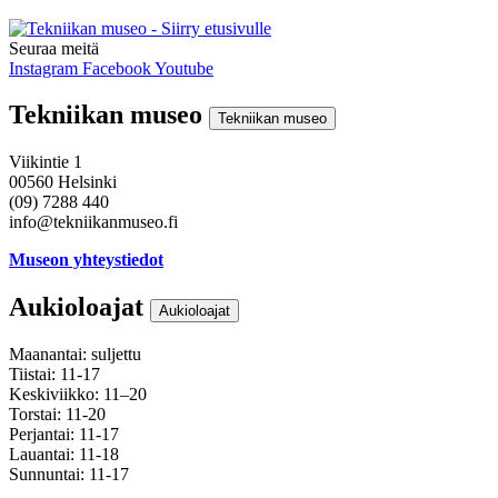
Seuraa meitä
Instagram
Facebook
Youtube
Tekniikan museo
Tekniikan museo
Viikintie 1
00560 Helsinki
(09) 7288 440
info@tekniikanmuseo.fi
Museon yhteystiedot
Aukioloajat
Aukioloajat
Maanantai: suljettu
Tiistai: 11-17
Keskiviikko: 11–20
Torstai: 11-20
Perjantai: 11-17
Lauantai: 11-18
Sunnuntai: 11-17