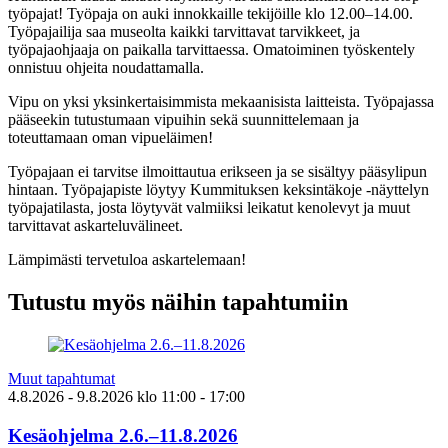
työpajat! Työpaja on auki innokkaille tekijöille klo 12.00–14.00.
Työpajailija saa museolta kaikki tarvittavat tarvikkeet, ja
työpajaohjaaja on paikalla tarvittaessa. Omatoiminen työskentely
onnistuu ohjeita noudattamalla.
Vipu on yksi yksinkertaisimmista mekaanisista laitteista. Työpajassa
pääseekin tutustumaan vipuihin sekä suunnittelemaan ja
toteuttamaan oman vipueläimen!
Työpajaan ei tarvitse ilmoittautua erikseen ja se sisältyy pääsylipun
hintaan. Työpajapiste löytyy Kummituksen keksintäkoje -näyttelyn
työpajatilasta, josta löytyvät valmiiksi leikatut kenolevyt ja muut
tarvittavat askarteluvälineet.
Lämpimästi tervetuloa askartelemaan!
Tutustu myös näihin tapahtumiin
Muut tapahtumat
4.8.2026
- 9.8.2026
klo
11:00
- 17:00
Kesäohjelma 2.6.–11.8.2026