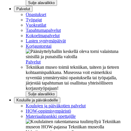
Sulje alavalikko
Palvelut
Opastukset
Työpajat
Vuokratilat
Tapahtumapalvelut
Kokoelmapalvelut
Lasten syntymäpäivät
Korjaustorstai
Palvelut
Tekniikan museo toimii tekniikan, taiteen ja tieteen
kohtaamispaikkana. Museossa voit esimerkiksi
syventää ymmärrystäsi opastuksella tai työpajalla,
järjestää tapahtuman tai osallistua yhteisölliseen
korjaustyöpajaan!
Sulje alavalikko
Kouluille ja päiväkodeille
Koulujen ja päiväkotien palvelut
HOW-oppimisympäristö
Materiaalipankki opettajille