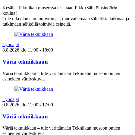
Kesällä Tekniikan museossa testataan Pikku sähköinsinöörin
koulua!
Tule rakentamaan tuulivoimaa, muovailemaan sähköistä taikinaa ja
tutkimaan sähköllä toimivia esineitä.
Työpajat
8.8.2026
klo
11:00
- 18:00
Väriä tekniikkaan
Väriä tekniikkaan – tule värittämään Tekniikan museon omien
esineiden värityskuvia
Työpajat
9.8.2026
klo
11:00
- 17:00
Väriä tekniikkaan
Väriä tekniikkaan – tule värittämään Tekniikan museon omien
esineiden värityskuvia