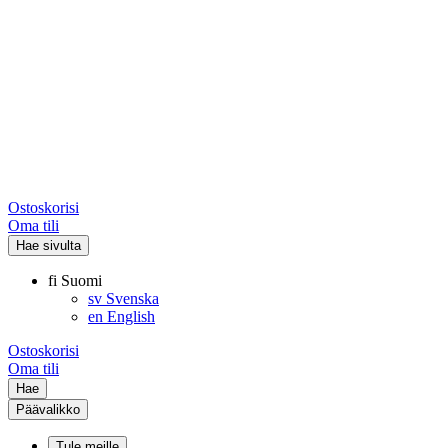
Ostoskorisi
Oma tili
Hae sivulta
fi
Suomi
sv
Svenska
en
English
Ostoskorisi
Oma tili
Hae
Päävalikko
Tule meille