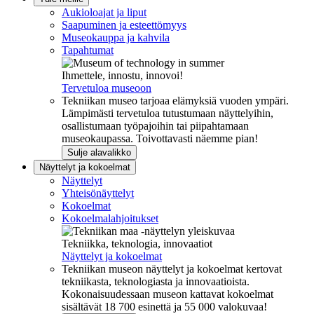
Aukioloajat ja liput
Saapuminen ja esteettömyys
Museokauppa ja kahvila
Tapahtumat
Ihmettele, innostu, innovoi!
Tervetuloa museoon
Tekniikan museo tarjoaa elämyksiä vuoden ympäri.
Lämpimästi tervetuloa tutustumaan näyttelyihin,
osallistumaan työpajoihin tai piipahtamaan
museokaupassa. Toivottavasti näemme pian!
Sulje alavalikko
Näyttelyt ja kokoelmat
Näyttelyt
Yhteisönäyttelyt
Kokoelmat
Kokoelmalahjoitukset
Tekniikka, teknologia, innovaatiot
Näyttelyt ja kokoelmat
Tekniikan museon näyttelyt ja kokoelmat kertovat
tekniikasta, teknologiasta ja innovaatioista.
Kokonaisuudessaan museon kattavat kokoelmat
sisältävät 18 700 esinettä ja 55 000 valokuvaa!