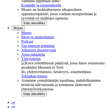
Valmiina oppimaan uutta?
Kouluille ja esiopetukselle
Museo on luokkahuoneen ulkopuolinen
oppimisympäristö, jossa voidaan monipuolistaa ja
syventää eri sisältöjen opetusta.
Sulje alavalikko
Museo
Museo
Blogi ja ajankohtaiset
Podcast
Tue museon toimintaa
Julkaisuja museotyöstä
Anna palautetta
Yhteystiedot
ilo, yhdenvertaisuus, kestävyys, asiantuntijuus
Tekniikan museo
Autamme ymmärtämään maailmaa, mahdollistamme
kestävää tulevaisuutta ja toimimme aktiivisesti
yhteistyöverkostoissa
Sulje alavalikko
sv
en