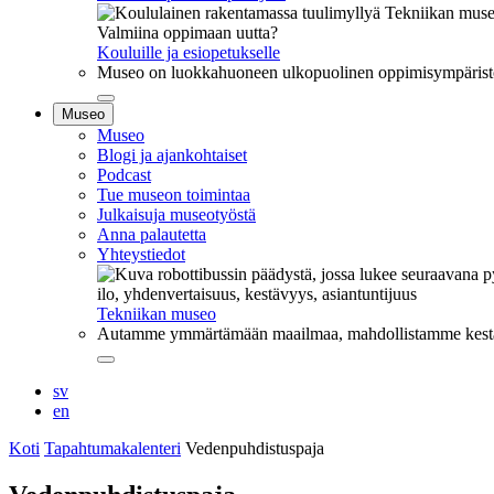
Valmiina oppimaan uutta?
Kouluille ja esiopetukselle
Museo on luokkahuoneen ulkopuolinen oppimisympäristö, j
Sulje
Museo
alavalikko
Museo
Blogi ja ajankohtaiset
Podcast
Tue museon toimintaa
Julkaisuja museotyöstä
Anna palautetta
Yhteystiedot
ilo, yhdenvertaisuus, kestävyys, asiantuntijuus
Tekniikan museo
Autamme ymmärtämään maailmaa, mahdollistamme kestävää
Sulje
alavalikko
sv
en
Koti
Tapahtumakalenteri
Vedenpuhdistuspaja