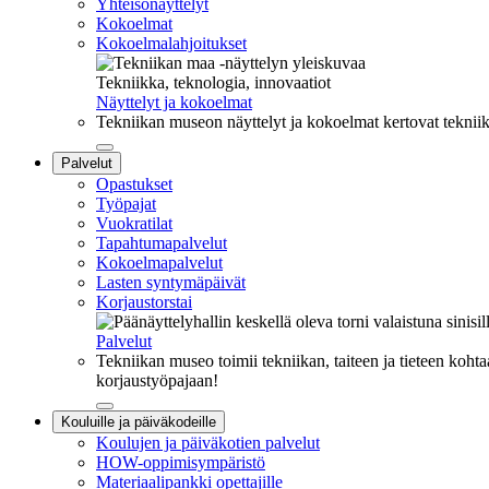
Yhteisönäyttelyt
Kokoelmat
Kokoelmalahjoitukset
Tekniikka, teknologia, innovaatiot
Näyttelyt ja kokoelmat
Tekniikan museon näyttelyt ja kokoelmat kertovat tekniik
Sulje
Palvelut
alavalikko
Opastukset
Työpajat
Vuokratilat
Tapahtumapalvelut
Kokoelmapalvelut
Lasten syntymäpäivät
Korjaustorstai
Palvelut
Tekniikan museo toimii tekniikan, taiteen ja tieteen kohta
korjaustyöpajaan!
Sulje
Kouluille ja päiväkodeille
alavalikko
Koulujen ja päiväkotien palvelut
HOW-oppimisympäristö
Materiaalipankki opettajille