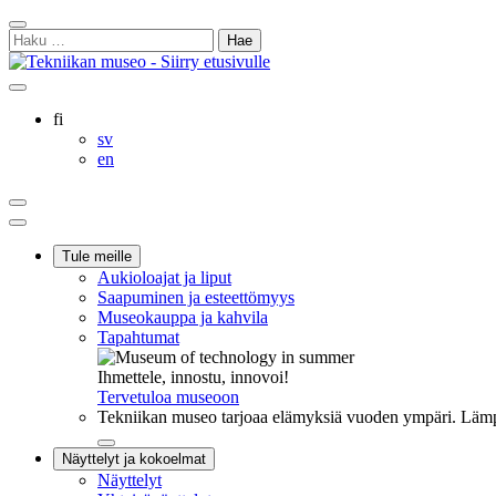
Siirry
Sulje
sisältöön
Haku:
hakukenttä
Ostoskorisi
Oma
Hae
tili
sivulta
Suomi
fi
Svenska
sv
English
en
Ostoskorisi
Oma
Hae
tili
Päävalikko
Tule meille
Aukioloajat ja liput
Saapuminen ja esteettömyys
Museokauppa ja kahvila
Tapahtumat
Ihmettele, innostu, innovoi!
Tervetuloa museoon
Tekniikan museo tarjoaa elämyksiä vuoden ympäri. Lämpi
Sulje
Näyttelyt ja kokoelmat
alavalikko
Näyttelyt