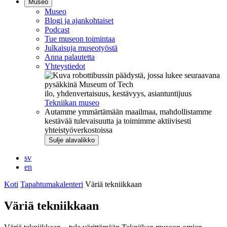
Museo
Museo
Blogi ja ajankohtaiset
Podcast
Tue museon toimintaa
Julkaisuja museotyöstä
Anna palautetta
Yhteystiedot
ilo, yhdenvertaisuus, kestävyys, asiantuntijuus
Tekniikan museo
Autamme ymmärtämään maailmaa, mahdollistamme
kestävää tulevaisuutta ja toimimme aktiivisesti
yhteistyöverkostoissa
Sulje alavalikko
sv
en
Koti
Tapahtumakalenteri
Väriä tekniikkaan
Väriä tekniikkaan