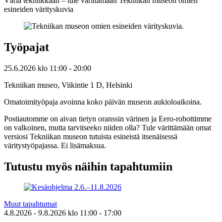
Väriä tekniikkaan – tule värittämään Tekniikan museon omien
esineiden värityskuvia
Työpajat
25.6.2026
klo
11:00
- 20:00
Tekniikan museo, Viikintie 1 D, Helsinki
Omatoimityöpaja avoinna koko päivän museon aukioloaikoina.
Postiautomme on aivan tietyn oranssin värinen ja Eero-robottimme
on valkoinen, mutta tarvitseeko niiden olla? Tule värittämään omat
versiosi Tekniikan museon tutuista esineistä itsenäisessä
väritystyöpajassa. Ei lisämaksua.
Tutustu myös näihin tapahtumiin
Muut tapahtumat
4.8.2026
- 9.8.2026
klo
11:00
- 17:00