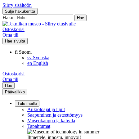
Siirry sisältöön
Sulje hakukenttä
Haku:
Ostoskorisi
Oma tili
Hae sivulta
fi
Suomi
sv
Svenska
en
English
Ostoskorisi
Oma tili
Hae
Päävalikko
Tule meille
Aukioloajat ja liput
Saapuminen ja esteettömyys
Museokauppa ja kahvila
Tapahtumat
Ihmettele, innostu, innovoi!