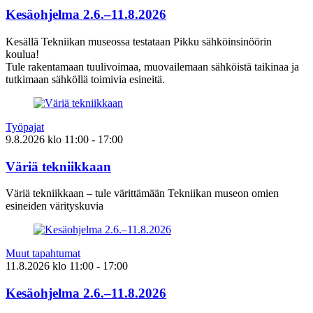
Kesäohjelma 2.6.–11.8.2026
Kesällä Tekniikan museossa testataan Pikku sähköinsinöörin
koulua!
Tule rakentamaan tuulivoimaa, muovailemaan sähköistä taikinaa ja
tutkimaan sähköllä toimivia esineitä.
Työpajat
9.8.2026
klo
11:00
- 17:00
Väriä tekniikkaan
Väriä tekniikkaan – tule värittämään Tekniikan museon omien
esineiden värityskuvia
Muut tapahtumat
11.8.2026
klo
11:00
- 17:00
Kesäohjelma 2.6.–11.8.2026