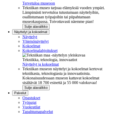
Tervetuloa museoon
Tekniikan museo tarjoaa elämyksiä vuoden ympäri.
Lämpimästi tervetuloa tutustumaan näyttelyihin,
osallistumaan työpajoihin tai piipahtamaan
museokaupassa. Toivottavasti näemme pian!
Sulje alavalikko
Näyttelyt ja kokoelmat
Näyttelyt
Yhteisönäyttelyt
Kokoelmat
Kokoelmalahjoitukset
Tekniikka, teknologia, innovaatiot
Näyttelyt ja kokoelmat
Tekniikan museon näyttelyt ja kokoelmat kertovat
tekniikasta, teknologiasta ja innovaatioista.
Kokonaisuudessaan museon kattavat kokoelmat
sisältävät 18 700 esinettä ja 55 000 valokuvaa!
Sulje alavalikko
Palvelut
Opastukset
Työpajat
Vuokratilat
Tapahtumapalvelut