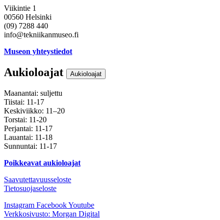
Viikintie 1
00560 Helsinki
(09) 7288 440
info@tekniikanmuseo.fi
Museon yhteystiedot
Aukioloajat
Aukioloajat
Maanantai: suljettu
Tiistai: 11-17
Keskiviikko: 11–20
Torstai: 11-20
Perjantai: 11-17
Lauantai: 11-18
Sunnuntai: 11-17
Poikkeavat aukioloajat
Saavutettavuusseloste
Tietosuojaseloste
Instagram
Facebook
Youtube
Verkkosivusto: Morgan Digital