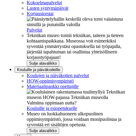
Kokoelmapalvelut
Lasten syntymäpäivät
Korjaustorstai
Palvelut
Tekniikan museo toimii tekniikan, taiteen ja tieteen
kohtaamispaikkana. Museossa voit esimerkiksi
syventää ymmärrystäsi opastuksella tai työpajalla,
järjestää tapahtuman tai osallistua yhteisölliseen
korjaustyöpajaan!
Sulje alavalikko
Kouluille ja päiväkodeille
Koulujen ja päiväkotien palvelut
HOW-oppimisympäristö
Materiaalipankki opettajille
Valmiina oppimaan uutta?
Kouluille ja esiopetukselle
Museo on luokkahuoneen ulkopuolinen
oppimisympäristö, jossa voidaan monipuolistaa ja
syventää eri sisältöjen opetusta.
Sulje alavalikko